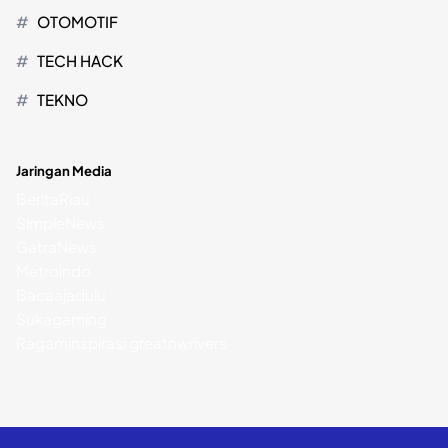
OTOMOTIF
TECH HACK
TEKNO
Jaringan Media
BeritaRiau
SimpleNews
GatraNews
Metroindo
Bacaajadulu
Sukagaming
Ragaminspirasi
greatnwrivers