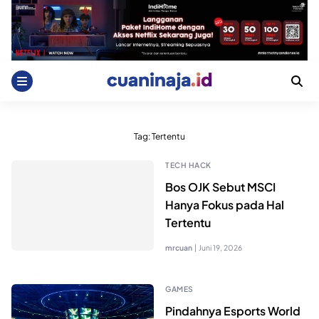
Skip
to
content
Tag:
Tertentu
TECH HACK
Bos OJK Sebut MSCI
Hanya Fokus pada Hal
Tertentu
mrcuan
|
Juni 19, 2026
GAMES
Pindahnya Esports World