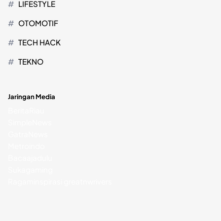
LIFESTYLE
OTOMOTIF
TECH HACK
TEKNO
Jaringan Media
BeritaRiau
SimpleNews
GatraNews
Metroindo
Bacaajadulu
Sukagaming
Ragaminspirasi
greatnwrivers