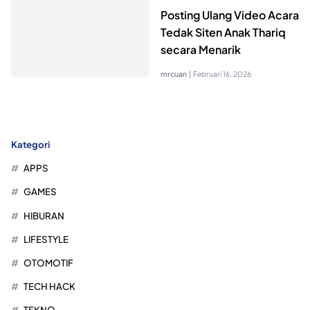
Posting Ulang Video Acara
Tedak Siten Anak Thariq
secara Menarik
mrcuan
|
Februari 16, 2026
Kategori
APPS
GAMES
HIBURAN
LIFESTYLE
OTOMOTIF
TECH HACK
TEKNO