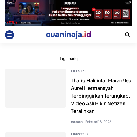
Skip
to
content
Tag:
Thariq
LIFESTYLE
Thariq Halilintar Marah! Isu
Aurel Hermansyah
Terpinggirkan Terungkap,
Video Asli Bikin Netizen
Teralihkan
mrcuan
|
Februari 18, 2026
LIFESTYLE