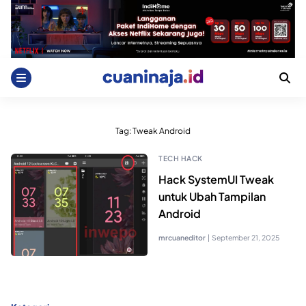
Skip
to
content
Tag:
Tweak Android
TECH HACK
Hack SystemUI Tweak
untuk Ubah Tampilan
Android
mrcuaneditor
|
September 21, 2025