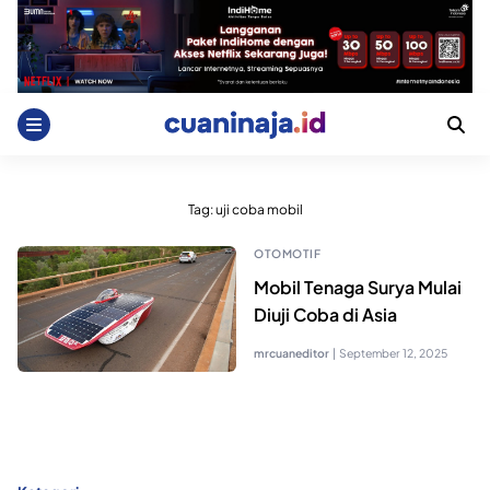
Skip
to
content
Tag:
uji coba mobil
OTOMOTIF
Mobil Tenaga Surya Mulai
Diuji Coba di Asia
mrcuaneditor
|
September 12, 2025