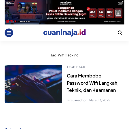
Skip
to
content
Tag:
Wifi Hacking
TECH HACK
Cara Membobol
Password Wifi Langkah,
Teknik, dan Keamanan
mrcuaneditor
|
Maret 13, 2025