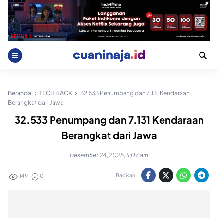
Skip
to
content
Beranda
TECH HACK
32.533 Penumpang dan 7.131 Kendaraan
Berangkat dari Jawa
32.533 Penumpang dan 7.131 Kendaraan
Berangkat dari Jawa
Desember 24, 2025, 6:07 am
Bagikan:
149
0