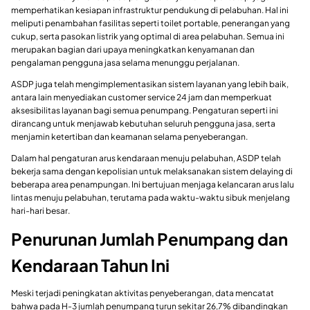
memperhatikan kesiapan infrastruktur pendukung di pelabuhan. Hal ini
meliputi penambahan fasilitas seperti toilet portable, penerangan yang
cukup, serta pasokan listrik yang optimal di area pelabuhan. Semua ini
merupakan bagian dari upaya meningkatkan kenyamanan dan
pengalaman pengguna jasa selama menunggu perjalanan.
ASDP juga telah mengimplementasikan sistem layanan yang lebih baik,
antara lain menyediakan customer service 24 jam dan memperkuat
aksesibilitas layanan bagi semua penumpang. Pengaturan seperti ini
dirancang untuk menjawab kebutuhan seluruh pengguna jasa, serta
menjamin ketertiban dan keamanan selama penyeberangan.
Dalam hal pengaturan arus kendaraan menuju pelabuhan, ASDP telah
bekerja sama dengan kepolisian untuk melaksanakan sistem delaying di
beberapa area penampungan. Ini bertujuan menjaga kelancaran arus lalu
lintas menuju pelabuhan, terutama pada waktu-waktu sibuk menjelang
hari-hari besar.
Penurunan Jumlah Penumpang dan
Kendaraan Tahun Ini
Meski terjadi peningkatan aktivitas penyeberangan, data mencatat
bahwa pada H-3 jumlah penumpang turun sekitar 26,7% dibandingkan