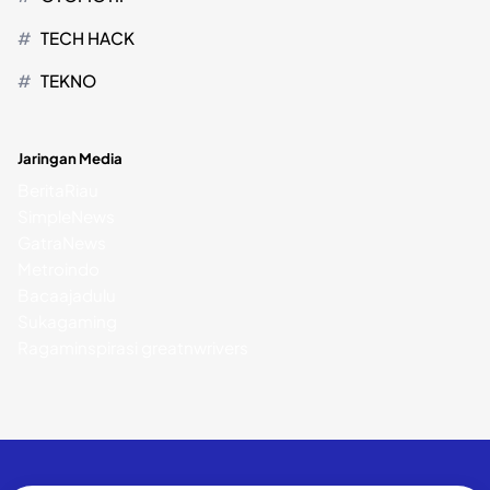
TECH HACK
TEKNO
Jaringan Media
BeritaRiau
SimpleNews
GatraNews
Metroindo
Bacaajadulu
Sukagaming
Ragaminspirasi
greatnwrivers