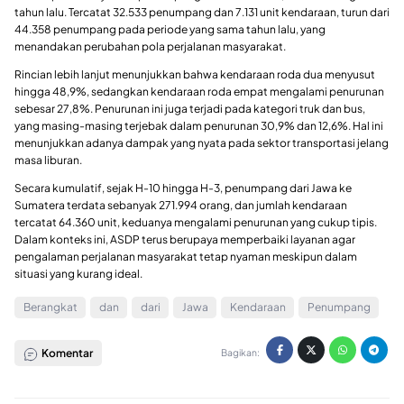
tahun lalu. Tercatat 32.533 penumpang dan 7.131 unit kendaraan, turun dari
44.358 penumpang pada periode yang sama tahun lalu, yang
menandakan perubahan pola perjalanan masyarakat.
Rincian lebih lanjut menunjukkan bahwa kendaraan roda dua menyusut
hingga 48,9%, sedangkan kendaraan roda empat mengalami penurunan
sebesar 27,8%. Penurunan ini juga terjadi pada kategori truk dan bus,
yang masing-masing terjebak dalam penurunan 30,9% dan 12,6%. Hal ini
menunjukkan adanya dampak yang nyata pada sektor transportasi jelang
masa liburan.
Secara kumulatif, sejak H-10 hingga H-3, penumpang dari Jawa ke
Sumatera terdata sebanyak 271.994 orang, dan jumlah kendaraan
tercatat 64.360 unit, keduanya mengalami penurunan yang cukup tipis.
Dalam konteks ini, ASDP terus berupaya memperbaiki layanan agar
pengalaman perjalanan masyarakat tetap nyaman meskipun dalam
situasi yang kurang ideal.
Berangkat
dan
dari
Jawa
Kendaraan
Penumpang
Komentar
Bagikan: