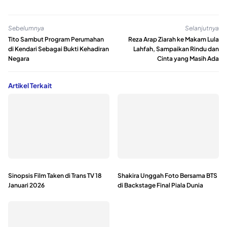
Sebelumnya
Selanjutnya
Tito Sambut Program Perumahan
Reza Arap Ziarah ke Makam Lula
di Kendari Sebagai Bukti Kehadiran
Lahfah, Sampaikan Rindu dan
Negara
Cinta yang Masih Ada
Artikel Terkait
Sinopsis Film Taken di Trans TV 18
Shakira Unggah Foto Bersama BTS
Januari 2026
di Backstage Final Piala Dunia