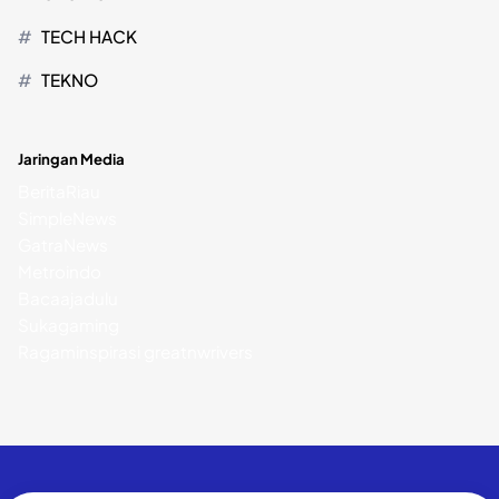
TECH HACK
TEKNO
Jaringan Media
BeritaRiau
SimpleNews
GatraNews
Metroindo
Bacaajadulu
Sukagaming
Ragaminspirasi
greatnwrivers