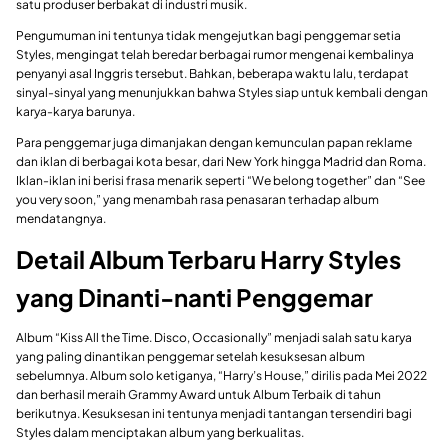
satu produser berbakat di industri musik.
Pengumuman ini tentunya tidak mengejutkan bagi penggemar setia
Styles, mengingat telah beredar berbagai rumor mengenai kembalinya
penyanyi asal Inggris tersebut. Bahkan, beberapa waktu lalu, terdapat
sinyal-sinyal yang menunjukkan bahwa Styles siap untuk kembali dengan
karya-karya barunya.
Para penggemar juga dimanjakan dengan kemunculan papan reklame
dan iklan di berbagai kota besar, dari New York hingga Madrid dan Roma.
Iklan-iklan ini berisi frasa menarik seperti “We belong together” dan “See
you very soon,” yang menambah rasa penasaran terhadap album
mendatangnya.
Detail Album Terbaru Harry Styles
yang Dinanti-nanti Penggemar
Album “Kiss All the Time. Disco, Occasionally” menjadi salah satu karya
yang paling dinantikan penggemar setelah kesuksesan album
sebelumnya. Album solo ketiganya, “Harry’s House,” dirilis pada Mei 2022
dan berhasil meraih Grammy Award untuk Album Terbaik di tahun
berikutnya. Kesuksesan ini tentunya menjadi tantangan tersendiri bagi
Styles dalam menciptakan album yang berkualitas.