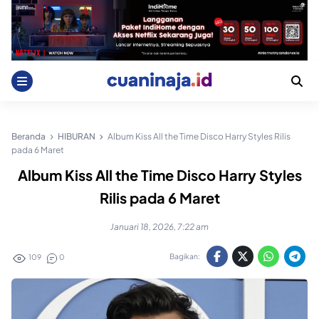
Skip
to
content
Beranda
HIBURAN
Album Kiss All the Time Disco Harry Styles Rilis
pada 6 Maret
Album Kiss All the Time Disco Harry Styles
Rilis pada 6 Maret
Januari 18, 2026, 7:22 am
Bagikan:
109
0