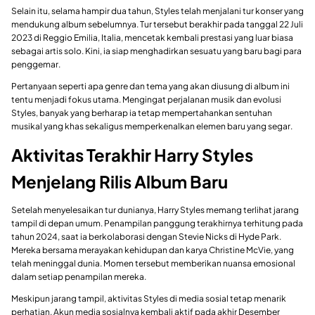
Selain itu, selama hampir dua tahun, Styles telah menjalani tur konser yang
mendukung album sebelumnya. Tur tersebut berakhir pada tanggal 22 Juli
2023 di Reggio Emilia, Italia, mencetak kembali prestasi yang luar biasa
sebagai artis solo. Kini, ia siap menghadirkan sesuatu yang baru bagi para
penggemar.
Pertanyaan seperti apa genre dan tema yang akan diusung di album ini
tentu menjadi fokus utama. Mengingat perjalanan musik dan evolusi
Styles, banyak yang berharap ia tetap mempertahankan sentuhan
musikal yang khas sekaligus memperkenalkan elemen baru yang segar.
Aktivitas Terakhir Harry Styles
Menjelang Rilis Album Baru
Setelah menyelesaikan tur dunianya, Harry Styles memang terlihat jarang
tampil di depan umum. Penampilan panggung terakhirnya terhitung pada
tahun 2024, saat ia berkolaborasi dengan Stevie Nicks di Hyde Park.
Mereka bersama merayakan kehidupan dan karya Christine McVie, yang
telah meninggal dunia. Momen tersebut memberikan nuansa emosional
dalam setiap penampilan mereka.
Meskipun jarang tampil, aktivitas Styles di media sosial tetap menarik
perhatian. Akun media sosialnya kembali aktif pada akhir Desember