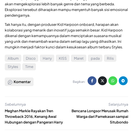
akan mengeksplorasi lebih banyak genre dan tema yang berbeda.
Eksplorasi tersebut diharapkan mampu menyentuh banyak sisi emosional
pendengarnya.
Tak hanya itu, dengan produser Kid Harpoon onboard, harapan akan
kolaborasi yang menarik dan inovatif juga semakin besar. Kid Harpoon
dikenal dengan kemampuannya dalam menciptakan suasana musikal
yang unik dan menambah warna dalam setiap lagu yang dihasilkan. Ini
mungkin menjadi faktor kunci dalam kesuksesan album terbaru Styles.
Album
Disco
Harry
KISS
Maret
pada
Rilis
Styles
Time
Komentar
Bagikan:
Sebelumnya
Selanjutnya
Meghan Markle Rayakan Tren
Bencana Longsor Merusak Rumah
Throwback 2016, Kenang Awal
Warga dari Pamekasan sampai
Hubungan dengan Pangeran Harry
Situbondo