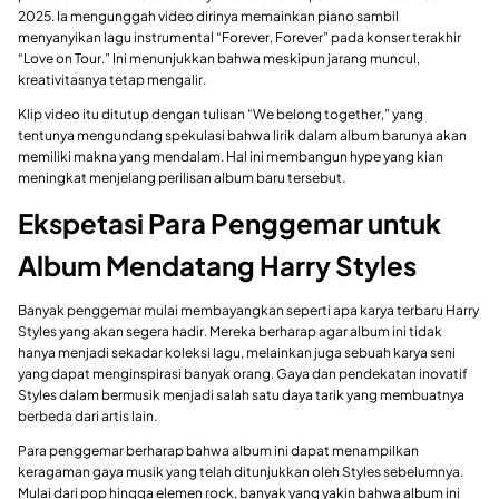
2025. Ia mengunggah video dirinya memainkan piano sambil
menyanyikan lagu instrumental “Forever, Forever” pada konser terakhir
“Love on Tour.” Ini menunjukkan bahwa meskipun jarang muncul,
kreativitasnya tetap mengalir.
Klip video itu ditutup dengan tulisan “We belong together,” yang
tentunya mengundang spekulasi bahwa lirik dalam album barunya akan
memiliki makna yang mendalam. Hal ini membangun hype yang kian
meningkat menjelang perilisan album baru tersebut.
Ekspetasi Para Penggemar untuk
Album Mendatang Harry Styles
Banyak penggemar mulai membayangkan seperti apa karya terbaru Harry
Styles yang akan segera hadir. Mereka berharap agar album ini tidak
hanya menjadi sekadar koleksi lagu, melainkan juga sebuah karya seni
yang dapat menginspirasi banyak orang. Gaya dan pendekatan inovatif
Styles dalam bermusik menjadi salah satu daya tarik yang membuatnya
berbeda dari artis lain.
Para penggemar berharap bahwa album ini dapat menampilkan
keragaman gaya musik yang telah ditunjukkan oleh Styles sebelumnya.
Mulai dari pop hingga elemen rock, banyak yang yakin bahwa album ini