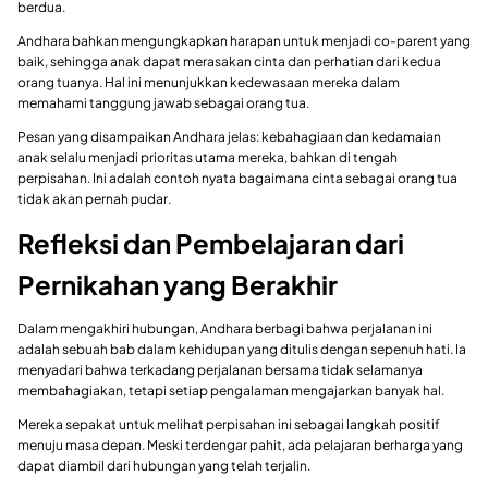
berdua.
Andhara bahkan mengungkapkan harapan untuk menjadi co-parent yang
baik, sehingga anak dapat merasakan cinta dan perhatian dari kedua
orang tuanya. Hal ini menunjukkan kedewasaan mereka dalam
memahami tanggung jawab sebagai orang tua.
Pesan yang disampaikan Andhara jelas: kebahagiaan dan kedamaian
anak selalu menjadi prioritas utama mereka, bahkan di tengah
perpisahan. Ini adalah contoh nyata bagaimana cinta sebagai orang tua
tidak akan pernah pudar.
Refleksi dan Pembelajaran dari
Pernikahan yang Berakhir
Dalam mengakhiri hubungan, Andhara berbagi bahwa perjalanan ini
adalah sebuah bab dalam kehidupan yang ditulis dengan sepenuh hati. Ia
menyadari bahwa terkadang perjalanan bersama tidak selamanya
membahagiakan, tetapi setiap pengalaman mengajarkan banyak hal.
Mereka sepakat untuk melihat perpisahan ini sebagai langkah positif
menuju masa depan. Meski terdengar pahit, ada pelajaran berharga yang
dapat diambil dari hubungan yang telah terjalin.