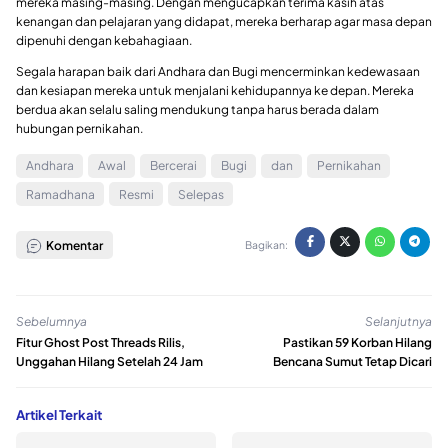
mereka masing-masing. Dengan mengucapkan terima kasih atas
kenangan dan pelajaran yang didapat, mereka berharap agar masa depan
dipenuhi dengan kebahagiaan.
Segala harapan baik dari Andhara dan Bugi mencerminkan kedewasaan
dan kesiapan mereka untuk menjalani kehidupannya ke depan. Mereka
berdua akan selalu saling mendukung tanpa harus berada dalam
hubungan pernikahan.
Andhara
Awal
Bercerai
Bugi
dan
Pernikahan
Ramadhana
Resmi
Selepas
Komentar
Bagikan:
Sebelumnya
Selanjutnya
Fitur Ghost Post Threads Rilis,
Pastikan 59 Korban Hilang
Unggahan Hilang Setelah 24 Jam
Bencana Sumut Tetap Dicari
Artikel Terkait