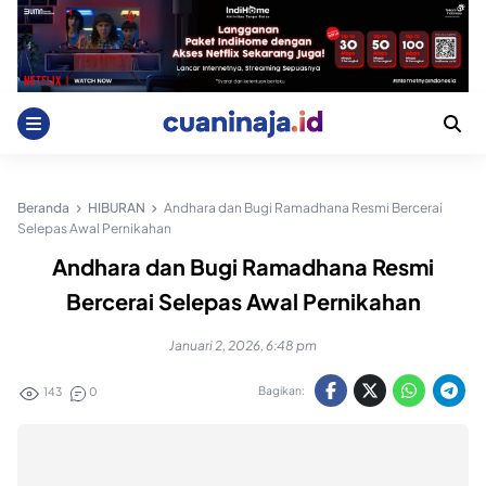
Skip
to
content
Beranda
HIBURAN
Andhara dan Bugi Ramadhana Resmi Bercerai
Selepas Awal Pernikahan
Andhara dan Bugi Ramadhana Resmi
Bercerai Selepas Awal Pernikahan
Januari 2, 2026, 6:48 pm
Bagikan:
143
0