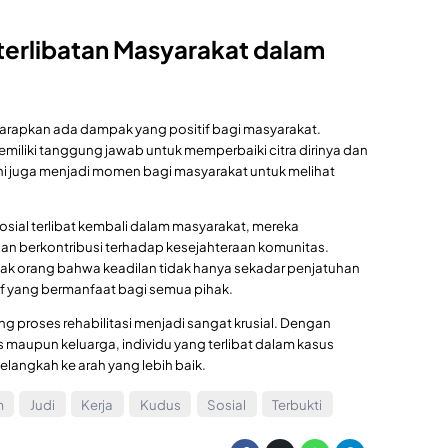
terlibatan Masyarakat dalam
harapkan ada dampak yang positif bagi masyarakat.
iliki tanggung jawab untuk memperbaiki citra dirinya dan
Ini juga menjadi momen bagi masyarakat untuk melihat
osial terlibat kembali dalam masyarakat, mereka
dan berkontribusi terhadap kesejahteraan komunitas.
ak orang bahwa keadilan tidak hanya sekadar penjatuhan
tif yang bermanfaat bagi semua pihak.
 proses rehabilitasi menjadi sangat krusial. Dengan
 maupun keluarga, individu yang terlibat dalam kasus
langkah ke arah yang lebih baik.
m
Judi
Kerja
Kudus
Sosial
Terbukti