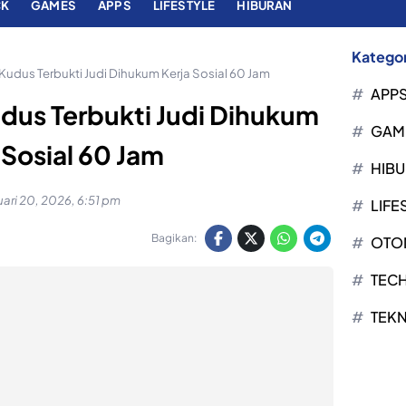
CK
GAMES
APPS
LIFESTYLE
HIBURAN
Kategor
dus Terbukti Judi Dihukum Kerja Sosial 60 Jam
APP
us Terbukti Judi Dihukum
GAM
 Sosial 60 Jam
HIB
uari 20, 2026, 6:51 pm
LIFE
Bagikan:
OTO
TEC
TEK