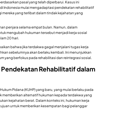
rdasarkan pasal yang telah diperbarui. Kasus ini
 Indonesia mulai mengadaptasi pendekatan rehabilitatif
 mereka yang terlibat dalam tindak kejahatan yang
uman penjara selama empat bulan. Namun, dalam
ntuk mengubah hukuman tersebut menjadi kerja sosial
lam 20 hari.
aikan bahwa jika terdakwa gagal menjalani tugas kerja
uhkan sebelumnya akan berlaku kembali. Ini menunjukkan
ang berfokus pada rehabilitasi dan reintegrasi sosial.
Pendekatan Rehabilitatif dalam
ukum Pidana (KUHP) yang baru, yang mulai berlaku pada
k memberikan alternatif hukuman kepada terdakwa yang
kukan kejahatan berat. Dalam konteks ini, hukuman kerja
bertujuan untuk memberikan kesempatan bagi pelanggar