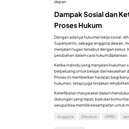
depan.
Dampak Sosial dan Ke
Proses Hukum
Dengan adanya hukuman kerja sosial, di
Superiyanto, sebagai anggota dewan, mem
menjalani tugas tersebut dengan serius. 
perubahan dalam cara hukum dijalankan.
Ketika individu yang menjalani hukuman s
berpeluang untuk belajar dari kesalahan 
Proses ini memberikan harapan bagi bany
hukuman, tetapi juga tindakan rehabilita
Keterlibatan masyarakat dalam mendukung
dukungan yang tepat, baik dari komunitas
serupa bisa memiliki kesempatan untuk me
Anggota
Dihukum
DPRD
Ja