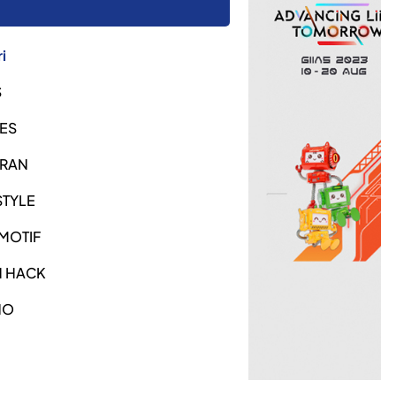
i
S
ES
URAN
STYLE
MOTIF
H HACK
NO