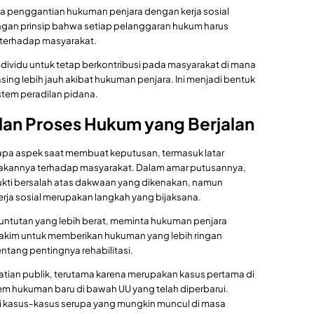
wa penggantian hukuman penjara dengan kerja sosial
dengan prinsip bahwa setiap pelanggaran hukum harus
 terhadap masyarakat.
ndividu untuk tetap berkontribusi pada masyarakat di mana
sing lebih jauh akibat hukuman penjara. Ini menjadi bentuk
tem peradilan pidana.
an Proses Hukum yang Berjalan
pa aspek saat membuat keputusan, termasuk latar
dakannya terhadap masyarakat. Dalam amar putusannya,
kti bersalah atas dakwaan yang dikenakan, namun
ja sosial merupakan langkah yang bijaksana.
untutan yang lebih berat, meminta hukuman penjara
akim untuk memberikan hukuman yang lebih ringan
ang pentingnya rehabilitasi.
atian publik, terutama karena merupakan kasus pertama di
 hukuman baru di bawah UU yang telah diperbarui.
gi kasus-kasus serupa yang mungkin muncul di masa