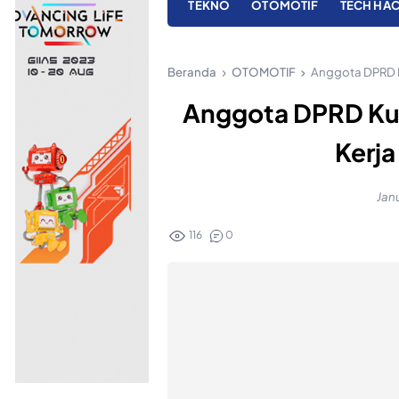
TEKNO
OTOMOTIF
TECH HA
Beranda
OTOMOTIF
Anggota DPRD Ku
Anggota DPRD Kud
Kerja
Jan
116
0