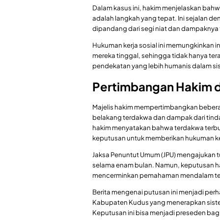
Dalam kasus ini, hakim menjelaskan bah
adalah langkah yang tepat. Ini sejalan 
dipandang dari segi niat dan dampaknya
Hukuman kerja sosial ini memungkinkan i
mereka tinggal, sehingga tidak hanya tera
pendekatan yang lebih humanis dalam sis
Pertimbangan Hakim d
Majelis hakim mempertimbangkan bebera
belakang terdakwa dan dampak dari tin
hakim menyatakan bahwa terdakwa terbu
keputusan untuk memberikan hukuman ker
Jaksa Penuntut Umum (JPU) mengajukan t
selama enam bulan. Namun, keputusan h
mencerminkan pemahaman mendalam tent
Berita mengenai putusan ini menjadi perh
Kabupaten Kudus yang menerapkan sistem
Keputusan ini bisa menjadi preseden ba