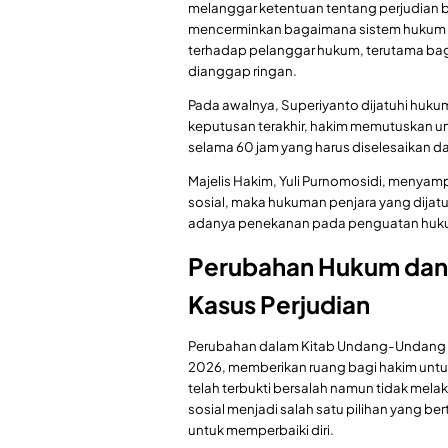
melanggar ketentuan tentang perjudian be
mencerminkan bagaimana sistem hukum di
terhadap pelanggar hukum, terutama bagi
dianggap ringan.
Pada awalnya, Superiyanto dijatuhi huk
keputusan terakhir, hakim memutuskan u
selama 60 jam yang harus diselesaikan da
Majelis Hakim, Yuli Purnomosidi, menyamp
sosial, maka hukuman penjara yang dijat
adanya penekanan pada penguatan hukum y
Perubahan Hukum dan 
Kasus Perjudian
Perubahan dalam Kitab Undang-Undang H
2026, memberikan ruang bagi hakim untu
telah terbukti bersalah namun tidak mela
sosial menjadi salah satu pilihan yang 
untuk memperbaiki diri.