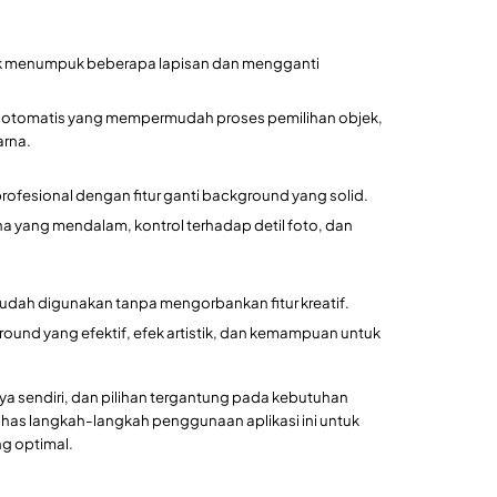
menumpuk beberapa lapisan dan mengganti
 otomatis yang mempermudah proses pemilihan objek,
arna.
ofesional dengan fitur ganti background yang solid.
a yang mendalam, kontrol terhadap detil foto, dan
dah digunakan tanpa mengorbankan fitur kreatif.
round yang efektif, efek artistik, dan kemampuan untuk
knya sendiri, dan pilihan tergantung pada kebutuhan
has langkah-langkah penggunaan aplikasi ini untuk
g optimal.