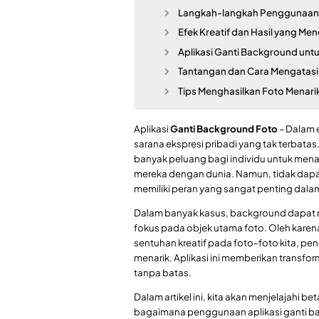
Langkah-langkah Penggunaa
Efek Kreatif dan Hasil yang M
Aplikasi Ganti Background untu
Tantangan dan Cara Mengatas
Tips Menghasilkan Foto Menari
Aplikasi
Ganti Background Foto
– Dalam e
sarana ekspresi pribadi yang tak terbata
banyak peluang bagi individu untuk me
mereka dengan dunia. Namun, tidak dap
memiliki peran yang sangat penting dalam
Dalam banyak kasus, background dapat
fokus pada objek utama foto. Oleh karena
sentuhan kreatif pada foto-foto kita, pe
menarik. Aplikasi ini memberikan transfo
tanpa batas.
Dalam artikel ini, kita akan menjelajahi
bagaimana penggunaan aplikasi ganti b