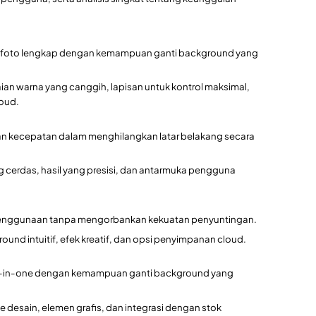
n foto lengkap dengan kemampuan ganti background yang
ian warna yang canggih, lapisan untuk kontrol maksimal,
loud.
 kecepatan dalam menghilangkan latar belakang secara
g cerdas, hasil yang presisi, dan antarmuka pengguna
nggunaan tanpa mengorbankan kekuatan penyuntingan.
round intuitif, efek kreatif, dan opsi penyimpanan cloud.
ll-in-one dengan kemampuan ganti background yang
 desain, elemen grafis, dan integrasi dengan stok