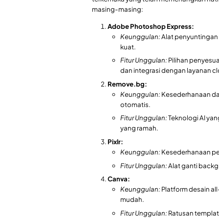
masing-masing:
Adobe Photoshop Express:
Keunggulan:
Alat penyuntinga
kuat.
Fitur Unggulan:
Pilihan penyesua
dan integrasi dengan layanan c
Remove.bg:
Keunggulan:
Kesederhanaan dan
otomatis.
Fitur Unggulan:
Teknologi AI yan
yang ramah.
Pixlr:
Keunggulan:
Kesederhanaan pe
Fitur Unggulan:
Alat ganti backg
Canva:
Keunggulan:
Platform desain a
mudah.
Fitur Unggulan:
Ratusan template