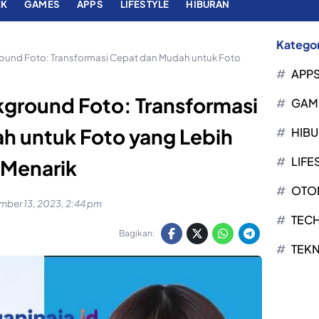
CK
GAMES
APPS
LIFESTYLE
HIBURAN
Kategor
round Foto: Transformasi Cepat dan Mudah untuk Foto
APP
kground Foto: Transformasi
GAM
h untuk Foto yang Lebih
HIB
LIFE
Menarik
OTO
ber 13, 2023, 2:44 pm
TEC
Bagikan:
TEK