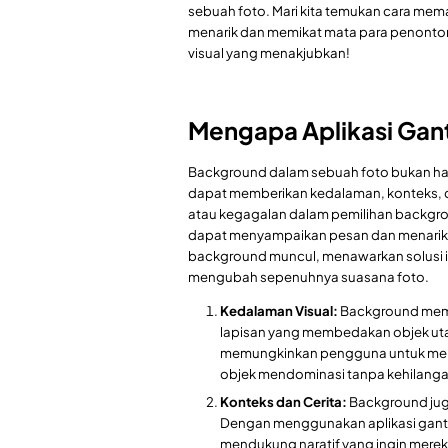
sebuah foto. Mari kita temukan cara mema
menarik dan memikat mata para penonton
visual yang menakjubkan!
Mengapa Aplikasi Gan
Background dalam sebuah foto bukan hany
dapat memberikan kedalaman, konteks, 
atau kegagalan dalam pemilihan backgr
dapat menyampaikan pesan dan menarik per
background muncul, menawarkan solusi i
mengubah sepenuhnya suasana foto.
Kedalaman Visual:
Background memb
lapisan yang membedakan objek uta
memungkinkan pengguna untuk meny
objek mendominasi tanpa kehilanga
Konteks dan Cerita:
Background juga
Dengan menggunakan aplikasi ganti
mendukung naratif yang ingin mer