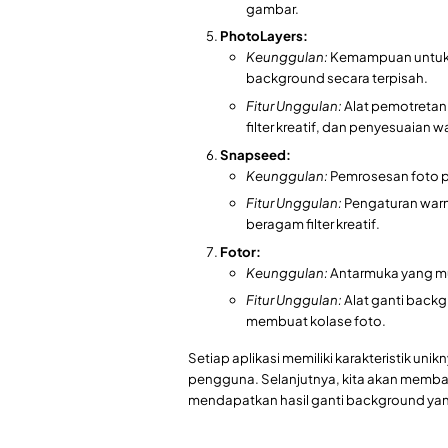
gambar.
PhotoLayers:
Keunggulan:
Kemampuan untuk 
background secara terpisah.
Fitur Unggulan:
Alat pemotretan
filter kreatif, dan penyesuaian w
Snapseed:
Keunggulan:
Pemrosesan foto pr
Fitur Unggulan:
Pengaturan warn
beragam filter kreatif.
Fotor:
Keunggulan:
Antarmuka yang mu
Fitur Unggulan:
Alat ganti backg
membuat kolase foto.
Setiap aplikasi memiliki karakteristik uni
pengguna. Selanjutnya, kita akan memba
mendapatkan hasil ganti background yan