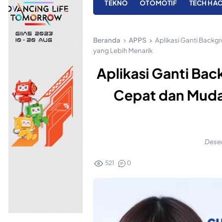
TEKNO
OTOMOTIF
TECH HA
Beranda
APPS
Aplikasi Ganti Backg
yang Lebih Menarik
Aplikasi Ganti Bac
Cepat dan Muda
Desem
521
0