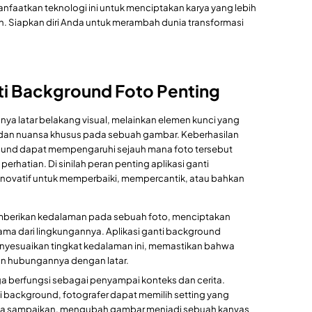
nfaatkan teknologi ini untuk menciptakan karya yang lebih
. Siapkan diri Anda untuk merambah dunia transformasi
ti Background Foto Penting
a latar belakang visual, melainkan elemen kunci yang
dan nuansa khusus pada sebuah gambar. Keberhasilan
ound dapat mempengaruhi sejauh mana foto tersebut
hatian. Di sinilah peran penting aplikasi ganti
novatif untuk memperbaiki, mempercantik, atau bahkan
erikan kedalaman pada sebuah foto, menciptakan
ma dari lingkungannya. Aplikasi ganti background
esuaikan tingkat kedalaman ini, memastikan bahwa
n hubungannya dengan latar.
 berfungsi sebagai penyampai konteks dan cerita.
 background, fotografer dapat memilih setting yang
eka sampaikan, mengubah gambar menjadi sebuah kanvas