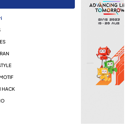
i
S
ES
URAN
STYLE
MOTIF
H HACK
NO