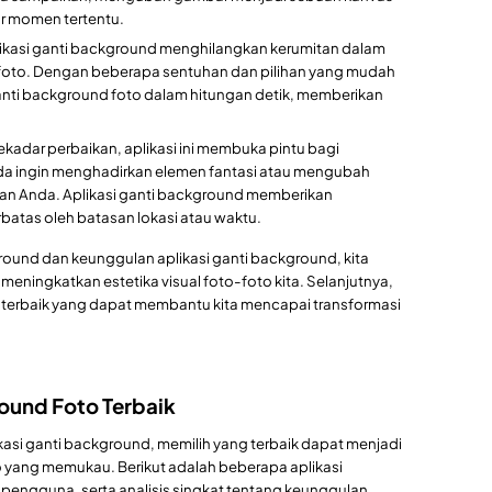
ar momen tertentu.
ikasi ganti background menghilangkan kerumitan dalam
foto. Dengan beberapa sentuhan dan pilihan yang mudah
ti background foto dalam hitungan detik, memberikan
sekadar perbaikan, aplikasi ini membuka pintu bagi
nda ingin menghadirkan elemen fantasi atau mengubah
nan Anda. Aplikasi ganti background memberikan
batas oleh batasan lokasi atau waktu.
und dan keunggulan aplikasi ganti background, kita
meningkatkan estetika visual foto-foto kita. Selanjutnya,
asi terbaik yang dapat membantu kita mencapai transformasi
round Foto Terbaik
kasi ganti background, memilih yang terbaik dapat menjadi
o yang memukau. Berikut adalah beberapa aplikasi
pengguna, serta analisis singkat tentang keunggulan