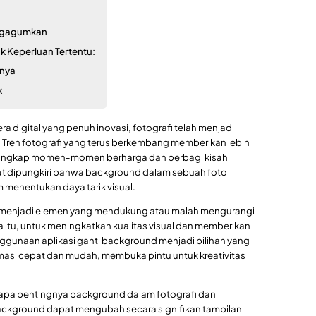
n
engagumkan
k Keperluan Tertentu:
inya
k
ra digital yang penuh inovasi, fotografi telah menjadi
s. Tren fotografi yang terus berkembang memberikan lebih
nangkap momen-momen berharga dan berbagi kisah
at dipungkiri bahwa background dalam sebuah foto
 menentukan daya tarik visual.
 menjadi elemen yang mendukung atau malah mengurangi
 itu, untuk meningkatkan kualitas visual dan memberikan
nggunaan aplikasi ganti background menjadi pilihan yang
rmasi cepat dan mudah, membuka pintu untuk kreativitas
 betapa pentingnya background dalam fotografi dan
ackground dapat mengubah secara signifikan tampilan