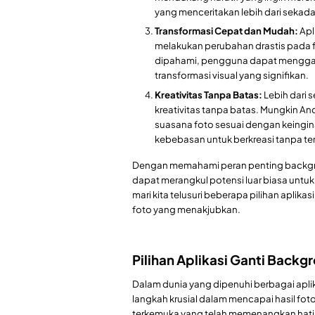
yang menceritakan lebih dari sekad
Transformasi Cepat dan Mudah:
Apl
melakukan perubahan drastis pada 
dipahami, pengguna dapat menggan
transformasi visual yang signifikan.
Kreativitas Tanpa Batas:
Lebih dari 
kreativitas tanpa batas. Mungkin A
suasana foto sesuai dengan keingi
kebebasan untuk berkreasi tanpa ter
Dengan memahami peran penting backgro
dapat merangkul potensi luar biasa untuk 
mari kita telusuri beberapa pilihan aplik
foto yang menakjubkan.
Pilihan Aplikasi Ganti Backg
Dalam dunia yang dipenuhi berbagai apli
langkah krusial dalam mencapai hasil fot
terkemuka yang telah memenangkan hati 