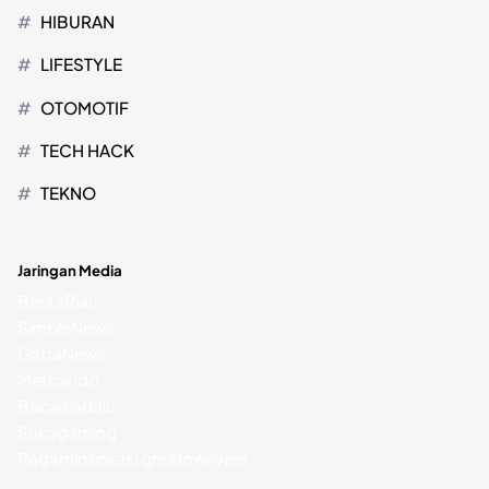
HIBURAN
LIFESTYLE
OTOMOTIF
TECH HACK
TEKNO
Jaringan Media
BeritaRiau
SimpleNews
GatraNews
Metroindo
Bacaajadulu
Sukagaming
Ragaminspirasi
greatnwrivers