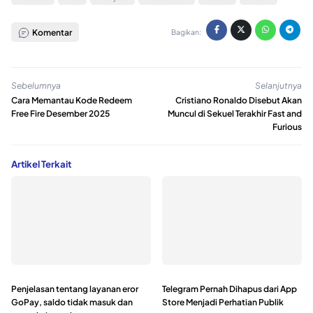
Komentar
Bagikan:
Sebelumnya
Selanjutnya
Cara Memantau Kode Redeem
Cristiano Ronaldo Disebut Akan
Free Fire Desember 2025
Muncul di Sekuel Terakhir Fast and
Furious
Artikel Terkait
Penjelasan tentang layanan eror
Telegram Pernah Dihapus dari App
GoPay, saldo tidak masuk dan
Store Menjadi Perhatian Publik