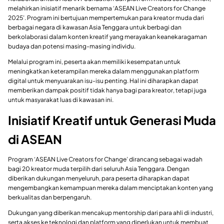
melahirkan inisiatif menarik bernama ‘ASEAN Live Creators for Change
2025’. Program ini bertujuan mempertemukan para kreator muda dari
berbagai negara di kawasan Asia Tenggara untuk berbagi dan
berkolaborasi dalam konten kreatif yang merayakan keanekaragaman
budaya dan potensi masing-masing individu.
Melalui program ini, peserta akan memiliki kesempatan untuk
meningkatkan keterampilan mereka dalam menggunakan platform
digital untuk menyuarakan isu-isu penting. Hal ini diharapkan dapat
memberikan dampak positif tidak hanya bagi para kreator, tetapi juga
untuk masyarakat luas di kawasan ini.
Inisiatif Kreatif untuk Generasi Muda
di ASEAN
Program ‘ASEAN Live Creators for Change’ dirancang sebagai wadah
bagi 20 kreator muda terpilih dari seluruh Asia Tenggara. Dengan
diberikan dukungan menyeluruh, para peserta diharapkan dapat
mengembangkan kemampuan mereka dalam menciptakan konten yang
berkualitas dan berpengaruh.
Dukungan yang diberikan mencakup mentorship dari para ahli di industri,
serta akses ke teknologi dan platform yang diperlukan untuk membuat