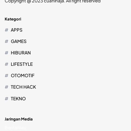
Copyright @ 2023 cuaninaja. All right reserved
Kategori
APPS
GAMES
HIBURAN
LIFESTYLE
OTOMOTIF
TECH HACK
TEKNO
Jaringan Media
BeritaRiau