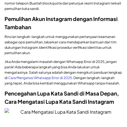
nomor telepon.Buatlah blockquote dari petunjuk resmi Instagram terkait
pemulihan kata sandi.
Pemulihan Akun Instagram dengan Informasi
Tambahan
Rincian langkah-langkah untuk menggunakan pertanyaan keamanan
sebagai opsi pemulihan.Jabarkan cara mendapatkan bantuan dari tim
dukungan Instagram.Identifikasi prosedur verifikasi identitas untuk
pemulihan akun.
Jika Anda mengalami masalah dengan Whatsapp Error di 2025, jangan
panik! Ada beberapa langkah yang bisa Anda lakukan untuk
mengatasinya. Salah satunya adalah dengan mengikuti panduan lengkap
di
Cara Mengatasi Whatsapp Error di 2025
. Dengan langkah-langkah
yang tepat, Anda bisa kembali menggunakan Whatsapp tanpa masalah.
Pencegahan Lupa Kata Sandi di Masa Depan,
Cara Mengatasi Lupa Kata Sandi Instagram