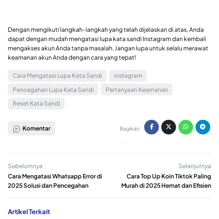
Dengan mengikuti langkah-langkah yang telah dijelaskan di atas, Anda
dapat dengan mudah mengatasi lupa kata sandi Instagram dan kembali
mengakses akun Anda tanpa masalah. Jangan lupa untuk selalu merawat
keamanan akun Anda dengan cara yang tepat!
Cara Mengatasi Lupa Kata Sandi
instagram
Pencegahan Lupa Kata Sandi
Pertanyaan Keamanan
Reset Kata Sandi
Komentar
Bagikan:
Sebelumnya
Selanjutnya
Cara Mengatasi Whatsapp Error di
Cara Top Up Koin Tiktok Paling
2025 Solusi dan Pencegahan
Murah di 2025 Hemat dan Efisien
Artikel Terkait