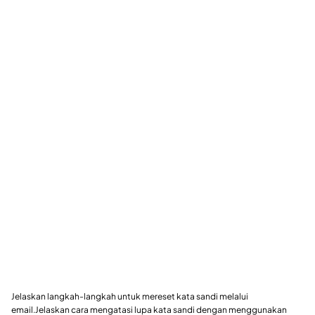
Jelaskan langkah-langkah untuk mereset kata sandi melalui
email.Jelaskan cara mengatasi lupa kata sandi dengan menggunakan