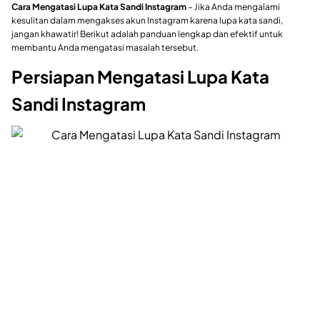
Cara Mengatasi Lupa Kata Sandi Instagram
– Jika Anda mengalami
kesulitan dalam mengakses akun Instagram karena lupa kata sandi,
jangan khawatir! Berikut adalah panduan lengkap dan efektif untuk
membantu Anda mengatasi masalah tersebut.
Persiapan Mengatasi Lupa Kata
Sandi Instagram