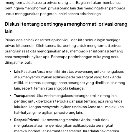
menghormati etika serta privasi orang lain. Bagian ini akan membahas
pentingnya menghormati privasi orang lain dan mengingatkan pembaca
untuk menggunakan pengetahuan ini secara etis dan legal.
Diskusi tentang pentingnya menghormati privasi orang
lain
Privasi adalah hak dasar setiap individu, dan kita semua ingin menjaga
privasi kita sendiri. Oleh karena itu, penting untuk menghormati privasi
orang lain saat kita menggunakan atau membagikan informasi tentang
cara menyembunyikan apk. Beberapa pertimbangan etika yang perlu
diingat meliputi:
Izin
: Pastikan Anda memiliki izin atau wewenang untuk mengakses
atau menyembunyikan aplikasi pada perangkat yang tidak Anda
miliki. Ini termasuk penggunaan perangkat yang dimiliki oleh orang
lain, seperti teman atau anggota keluarga.
Transparansi
: Jika Anda mengakses perangkat milik orang lain,
penting untuk berbicara terbuka dan jujur tentang apa yang Anda
lakukan. Jangan menyembunyikan tindakan Anda atau melakukan
hal-hal yang merugikan privasi orang lain.
Respek Privasi
: Jika seseorang meminta Anda untuk tidak
mengakses atau menyembunyikan aplikasi pada perangkat
mereka, hormatilah permintaan tersebut. Ini adalah hak mereka