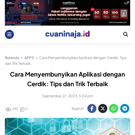
Skip
to
content
Beranda
APPS
Cara Menyembunyikan Aplikasi dengan Cerdik: Tips
dan Trik Terbaik
Cara Menyembunyikan Aplikasi dengan
Cerdik: Tips dan Trik Terbaik
September 27, 2023, 5:04 pm
Bagikan:
492
0