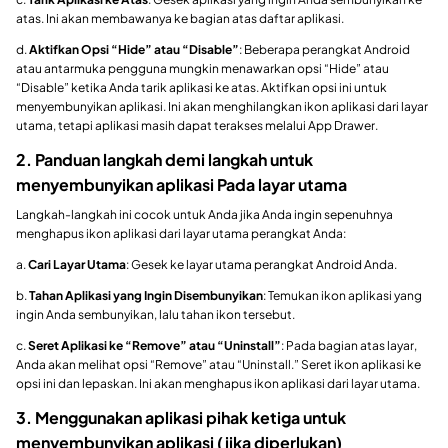
atas. Ini akan membawanya ke bagian atas daftar aplikasi.
d.
Aktifkan Opsi “Hide” atau “Disable”
: Beberapa perangkat Android
atau antarmuka pengguna mungkin menawarkan opsi “Hide” atau
“Disable” ketika Anda tarik aplikasi ke atas. Aktifkan opsi ini untuk
menyembunyikan aplikasi. Ini akan menghilangkan ikon aplikasi dari layar
utama, tetapi aplikasi masih dapat terakses melalui App Drawer.
2. Panduan langkah demi langkah untuk
menyembunyikan aplikasi Pada layar utama
Langkah-langkah ini cocok untuk Anda jika Anda ingin sepenuhnya
menghapus ikon aplikasi dari layar utama perangkat Anda:
a.
Cari Layar Utama
: Gesek ke layar utama perangkat Android Anda.
b.
Tahan Aplikasi yang Ingin Disembunyikan
: Temukan ikon aplikasi yang
ingin Anda sembunyikan, lalu tahan ikon tersebut.
c.
Seret Aplikasi ke “Remove” atau “Uninstall”
: Pada bagian atas layar,
Anda akan melihat opsi “Remove” atau “Uninstall.” Seret ikon aplikasi ke
opsi ini dan lepaskan. Ini akan menghapus ikon aplikasi dari layar utama.
3. Menggunakan aplikasi pihak ketiga untuk
menyembunyikan aplikasi (jika diperlukan)