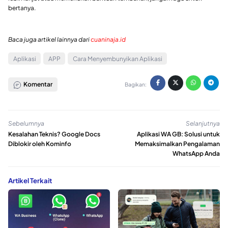
bertanya.
Baca juga artikel lainnya dari
cuaninaja.id
Aplikasi
APP
Cara Menyembunyikan Aplikasi
Komentar
Bagikan:
Sebelumnya
Selanjutnya
Kesalahan Teknis? Google Docs
Aplikasi WA GB: Solusi untuk
Diblokir oleh Kominfo
Memaksimalkan Pengalaman
WhatsApp Anda
Artikel Terkait