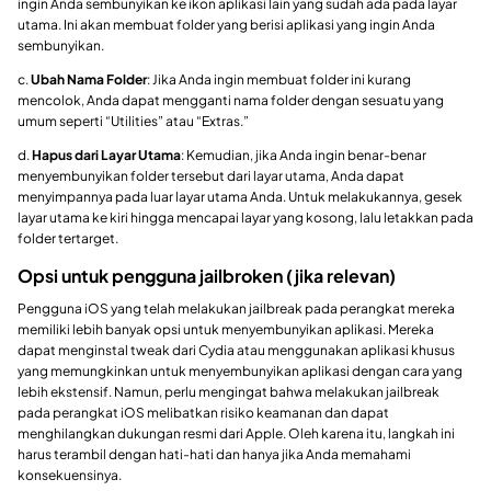
ingin Anda sembunyikan ke ikon aplikasi lain yang sudah ada pada layar
utama. Ini akan membuat folder yang berisi aplikasi yang ingin Anda
sembunyikan.
c.
Ubah Nama Folder
: Jika Anda ingin membuat folder ini kurang
mencolok, Anda dapat mengganti nama folder dengan sesuatu yang
umum seperti “Utilities” atau “Extras.”
d.
Hapus dari Layar Utama
: Kemudian, jika Anda ingin benar-benar
menyembunyikan folder tersebut dari layar utama, Anda dapat
menyimpannya pada luar layar utama Anda. Untuk melakukannya, gesek
layar utama ke kiri hingga mencapai layar yang kosong, lalu letakkan pada
folder tertarget.
Opsi untuk pengguna jailbroken (jika relevan)
Pengguna iOS yang telah melakukan jailbreak pada perangkat mereka
memiliki lebih banyak opsi untuk menyembunyikan aplikasi. Mereka
dapat menginstal tweak dari Cydia atau menggunakan aplikasi khusus
yang memungkinkan untuk menyembunyikan aplikasi dengan cara yang
lebih ekstensif. Namun, perlu mengingat bahwa melakukan jailbreak
pada perangkat iOS melibatkan risiko keamanan dan dapat
menghilangkan dukungan resmi dari Apple. Oleh karena itu, langkah ini
harus terambil dengan hati-hati dan hanya jika Anda memahami
konsekuensinya.