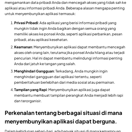
mengamankan data pribadi Anda dan mencegah akses yang tidak sah ke
aplikasi atau informasi pribadi Anda. Beberapa alasan mengapa penting
untuk menyembunyikan aplikasi termasuk:
Privasi Pribadi
: Ada aplikasi yang berisi informasi pribadi yang
mungkin tidak ingin Anda bagikan dengan semua orang yang
memiliki akses ke ponsel Anda, seperti aplikasi perbankan, pesan
pribadi, atau aplikasi kesehatan.
Keamanan
: Menyembunyikan aplikasi dapat membantu mencegah
akses oleh orang lain, terutama jika ponsel Anda hilang atau terjadi
pencurian. Hal ini dapat membantu melindungi informasi penting
Anda dari jatuh ke tangan yang salah.
Menghindari Gangguan
: Terkadang, Anda mungkin ingin
menghindari gangguan dari aplikasi tertentu, seperti
pemberitahuan berlebihan dari media sosial atau permainan.
Tampilan yang Rapi
: Menyembunyikan aplikasi juga dapat
membantu membuat tampilan perangkat Anda menjadi lebih rapi
dan terorganisir.
Perkenalan tentang berbagai situasi di mana
menyembunyikan aplikasi dapat berguna.
Dalam kehidupan sehari-hari, ada banyak situasi di mana kemampuan