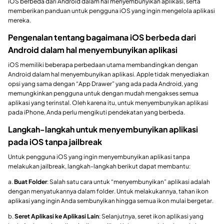
iOS berbeda dari Android dalam hal menyembunyikan aplikasi, serta
memberikan panduan untuk pengguna iOS yang ingin mengelola aplikasi
mereka.
Pengenalan tentang bagaimana iOS berbeda dari
Android dalam hal menyembunyikan aplikasi
iOS memiliki beberapa perbedaan utama membandingkan dengan
Android dalam hal menyembunyikan aplikasi. Apple tidak menyediakan
opsi yang sama dengan “App Drawer” yang ada pada Android, yang
memungkinkan pengguna untuk dengan mudah mengakses semua
aplikasi yang terinstal. Oleh karena itu, untuk menyembunyikan aplikasi
pada iPhone, Anda perlu mengikuti pendekatan yang berbeda.
Langkah-langkah untuk menyembunyikan aplikasi
pada iOS tanpa jailbreak
Untuk pengguna iOS yang ingin menyembunyikan aplikasi tanpa
melakukan jailbreak, langkah-langkah berikut dapat membantu:
a.
Buat Folder
: Salah satu cara untuk “menyembunyikan” aplikasi adalah
dengan menyatukannya dalam folder. Untuk melakukannya, tahan ikon
aplikasi yang ingin Anda sembunyikan hingga semua ikon mulai bergetar.
b.
Seret Aplikasi ke Aplikasi Lain
: Selanjutnya, seret ikon aplikasi yang