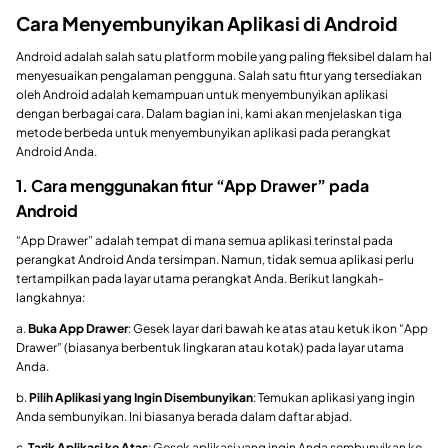
Cara Menyembunyikan Aplikasi di Android
Android adalah salah satu platform mobile yang paling fleksibel dalam hal
menyesuaikan pengalaman pengguna. Salah satu fitur yang tersediakan
oleh Android adalah kemampuan untuk menyembunyikan aplikasi
dengan berbagai cara. Dalam bagian ini, kami akan menjelaskan tiga
metode berbeda untuk menyembunyikan aplikasi pada perangkat
Android Anda.
1. Cara menggunakan fitur “App Drawer” pada
Android
“App Drawer” adalah tempat di mana semua aplikasi terinstal pada
perangkat Android Anda tersimpan. Namun, tidak semua aplikasi perlu
tertampilkan pada layar utama perangkat Anda. Berikut langkah-
langkahnya:
a.
Buka App Drawer
: Gesek layar dari bawah ke atas atau ketuk ikon “App
Drawer” (biasanya berbentuk lingkaran atau kotak) pada layar utama
Anda.
b.
Pilih Aplikasi yang Ingin Disembunyikan
: Temukan aplikasi yang ingin
Anda sembunyikan. Ini biasanya berada dalam daftar abjad.
c.
Tarik Aplikasi ke Atas
: Gesek aplikasi yang ingin Anda sembunyikan ke