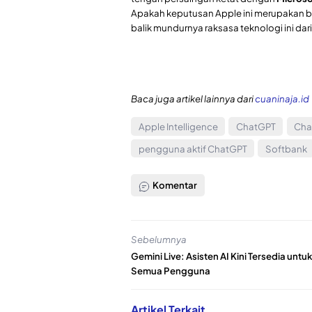
Apakah keputusan Apple ini merupakan bag
balik mundurnya raksasa teknologi ini da
Baca juga artikel lainnya dari
cuaninaja.id
Apple Intelligence
ChatGPT
Cha
pengguna aktif ChatGPT
Softbank
Komentar
Sebelumnya
Gemini Live: Asisten AI Kini Tersedia untuk
Semua Pengguna
Artikel Terkait