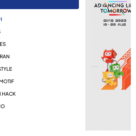
i
S
ES
URAN
STYLE
MOTIF
H HACK
NO