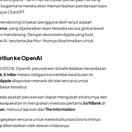
 bagaimana mereka akan memanfaatkan pendanaan baru
ayar ChatGPT.
 mendorong lonjakan pengguna lebih lanjut adalah
ence
, yang dijadwalkan akan tersedia secara global lewat
n mendatang. Dengan ekosistem Apple yang kuat,
AI, terutama jika fitur-fiturnya dioptimalkan untuk
riliun ke OpenAI
0/2024), OpenAI, perusahaan di balik ledakan kecerdasan
6,5 miliar
melalui obligasi konvertibel awal bulan ini.
Apple
dilaporkan menarik diri dari rencana untuk
besar tersebut.
pada apakah perusahaan dapat mengubah strukturnya dan
 Kesepakatan ini merupakan investasi pertama
SoftBank
di
man
, menurut laporan dari
The Information
.
jakan rencana untuk merestrukturisasi bisnis intinya
gi dikendalikan oleh dewan nirlabanya.