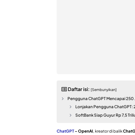
Daftar isi:
[Sembunyikan]
Pengguna ChatGPT Mencapai 250 J
Lonjakan Pengguna ChatGPT: 2
SoftBank Siap Guyur Rp 7,5 Tril
ChatGPT
– OpenAI
, kreator di balik
Chat