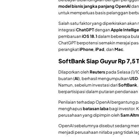
model bisnis jangka panjang OpenAI
dan
untuk memperluas basis pelanggan berb
Salah satu faktor yang diperkirakan akan
integrasi
ChatGPT
dengan
Apple Intellig
pembaruan
iOS 18.1
dalam beberapa bula
ChatGPT berpotensi semakin merajai pasar 
perangkat
iPhone
,
iPad
, dan
Mac
.
SoftBank Siap Guyur Rp 7,5 T
Dilaporkan oleh
Reuters
pada Selasa (1/1
buatan (
AI
), berhasil mengumpulkan
USD 
Namun, sebelum investasi dari
SoftBank
,
berpartisipasi dalam putaran pendanaan 
Penilaian terhadap OpenAI bergantung 
menghapus
batasan laba
bagi investor.
perusahaan yang dipimpin oleh
Sam Alt
OpenAI sebelumnya disebut sedang menger
menjadi perusahaan nirlaba yang tidak la