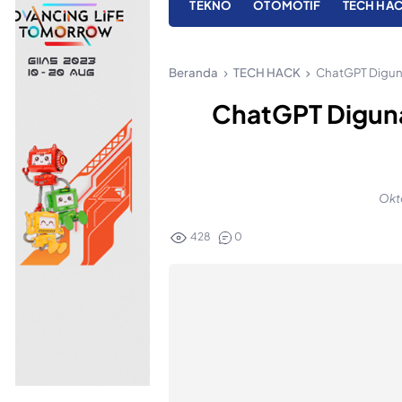
TEKNO
OTOMOTIF
TECH HA
Beranda
TECH HACK
ChatGPT Digun
ChatGPT Diguna
Okto
428
0