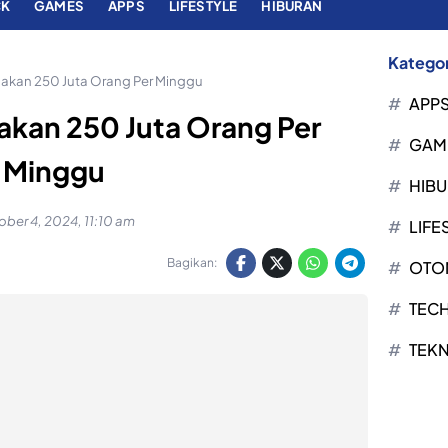
CK
GAMES
APPS
LIFESTYLE
HIBURAN
Kategor
akan 250 Juta Orang Per Minggu
APP
kan 250 Juta Orang Per
GAM
Minggu
HIB
ber 4, 2024, 11:10 am
LIFE
Bagikan:
OTO
TEC
TEK