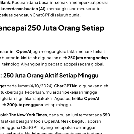
tBank
. Kucuran dana besar ini semakin memperkuat posisi
i
kecerdasan buatan (AI)
, memungkinkan mereka untuk
rluas pengaruh ChatGPT di seluruh dunia.
capai 250 Juta Orang Setiap
aan ini,
OpenAI
juga mengungkap fakta menarik terkait
 buatan ini kini telah digunakan oleh
250 juta orang setiap
i teknologi AI yang paling cepat diadopsi secara global.
 250 Juta Orang Aktif Setiap Minggu
get
pada Jumat (4/10/2024),
ChatGPT
kini digunakan oleh
tuk berbagai keperluan, mulai dari pekerjaan hingga
gkatan signifikan sejak akhir Agustus, ketika
OpenAI
oleh
200 juta pengguna
setiap minggu.
roleh
The New York Times
, pada bulan Juni tercatat ada
350
aatkan beragam tools OpenAI. Meski begitu, laporan
ari pengguna ChatGPT ini yang merupakan pelanggan
versi gratis. Hal ini memunculkan pertanyaan tentang