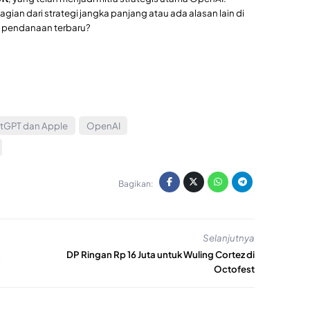
ian dari strategi jangka panjang atau ada alasan lain di
ri pendanaan terbaru?
tGPT dan Apple
OpenAI
Bagikan:
Selanjutnya
DP Ringan Rp 16 Juta untuk Wuling Cortez di
Octofest