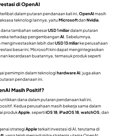
vestasi di OpenAI
erlibat dalam putaran pendanaan kali ini,
OpenAI
masih
sasa teknologi lainnya, yaitu
Microsoft
dan
Nvidia
.
n dana tambahan sebesar
USD 1 miliar
dalam putaran
mereka terhadap pengembangan
AI
. Sebelumnya,
 menginvestasikan lebih dari
USD 13 miliar
ke perusahaan
vestasi besar ini, Microsoft kini dapat mengintegrasikan
anan kecerdasan buatannya, termasuk produk seperti
agai pemimpin dalam teknologi
hardware AI
, juga akan
putaran pendanaan ini.
AI Masih Positif?
untikkan dana dalam putaran pendanaan kali ini,
positif. Kedua perusahaan masih bekerja sama dalam
ai produk
Apple
, seperti
iOS 18
,
iPadOS 18
,
watchOS
, dan
enai strategi
Apple
terkait investasi di AI, terutama di
ft
, yang telah menjadi mitra strategis utama OpenAI.