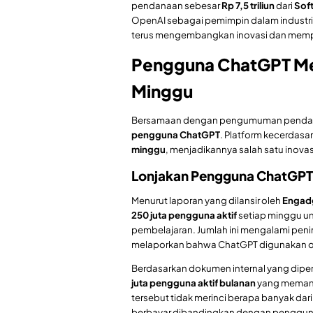
pendanaan sebesar
Rp 7,5 triliun
dari
Sof
OpenAI sebagai pemimpin dalam industr
terus mengembangkan inovasi dan mempe
Pengguna ChatGPT Men
Minggu
Bersamaan dengan pengumuman pendan
pengguna ChatGPT
. Platform kecerdasan
minggu
, menjadikannya salah satu inovas
Lonjakan Pengguna ChatGPT:
Menurut laporan yang dilansir oleh
Engad
250 juta pengguna aktif
setiap minggu un
pembelajaran. Jumlah ini mengalami penin
melaporkan bahwa ChatGPT digunakan 
Berdasarkan dokumen internal yang dipe
juta pengguna aktif bulanan
yang memanf
tersebut tidak merinci berapa banyak d
berbayar dibandingkan dengan pengguna 