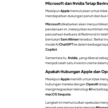
Microsoft dan Nvidia Tetap Berin
Meskipun
Apple
memutuskan untuk tidak t
mendapatkan dukungan penuh dari dua rak
Microsoft
dikabarkan akan menyuntikka
pendanaan ini, melanjutkan komitmen 
perusahaan berbasis di Redmond ini telah
bentukan
Sam Altman
tersebut. Berkat in
model AI
ChatGPT
ke dalam berbagai lay
Copilot
.
Sementara itu,
Nvidia
, yang dikenal seb
menjadi salah satu investor utama dalam 
Apakah Hubungan Apple dan Open
Meskipun
Apple
memilih untuk tidak meny
hubungan mereka dengan
OpenAI
tetap 
mengintegrasikan teknologi
AI
ke berbag
macOS Sequoia
.
Langkah ini memunculkan spekulasi meng
tengah persaingan ketat dengan
Microso