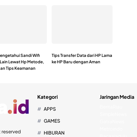
engetahui Sandi Wifi
Tips Transfer Data dari HP Lama
Lain Lewat Hp Metode,
ke HP Baru dengan Aman
 dan Tips Keamanan
Kategori
Jaringan Media
BeritaRiau
APPS
SimpleNews
GAMES
GatraNews
Metroindo
t reserved
HIBURAN
Bacaajadulu