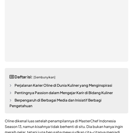
Daftar isi:
[Sembunyikan]
Perjalanan Karier Oline di Dunia Kuliner yang Menginspirasi
Pentingnya Passion dalam Mengejar Karir di Bidang Kuliner
Berpengaruh di Berbagai Media dan Inisiatif Berbagi
Pengetahuan
Oline dikenal luas setelah penampilannya di MasterChef Indonesia
Season 13, namun kisahnya tidak berhenti di situ. Dia bukan hanya ingin
meraih gelar, tetapi juga berusaha mewujudkan cita-citanya menjadi