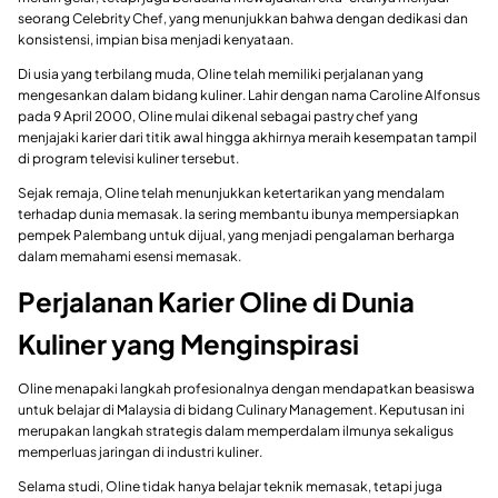
seorang Celebrity Chef, yang menunjukkan bahwa dengan dedikasi dan
konsistensi, impian bisa menjadi kenyataan.
Di usia yang terbilang muda, Oline telah memiliki perjalanan yang
mengesankan dalam bidang kuliner. Lahir dengan nama Caroline Alfonsus
pada 9 April 2000, Oline mulai dikenal sebagai pastry chef yang
menjajaki karier dari titik awal hingga akhirnya meraih kesempatan tampil
di program televisi kuliner tersebut.
Sejak remaja, Oline telah menunjukkan ketertarikan yang mendalam
terhadap dunia memasak. Ia sering membantu ibunya mempersiapkan
pempek Palembang untuk dijual, yang menjadi pengalaman berharga
dalam memahami esensi memasak.
Perjalanan Karier Oline di Dunia
Kuliner yang Menginspirasi
Oline menapaki langkah profesionalnya dengan mendapatkan beasiswa
untuk belajar di Malaysia di bidang Culinary Management. Keputusan ini
merupakan langkah strategis dalam memperdalam ilmunya sekaligus
memperluas jaringan di industri kuliner.
Selama studi, Oline tidak hanya belajar teknik memasak, tetapi juga