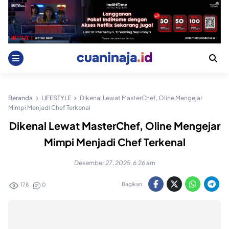
Skip
to
content
Beranda
LIFESTYLE
Dikenal Lewat MasterChef, Oline Mengejar
Mimpi Menjadi Chef Terkenal
Dikenal Lewat MasterChef, Oline Mengejar
Mimpi Menjadi Chef Terkenal
Desember 27, 2025, 6:26 am
Bagikan:
178
0