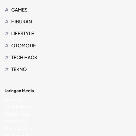
GAMES
HIBURAN
LIFESTYLE
OTOMOTIF
TECH HACK
TEKNO
Jaringan Media
BeritaRiau
SimpleNews
GatraNews
Metroindo
Bacaajadulu
Sukagaming