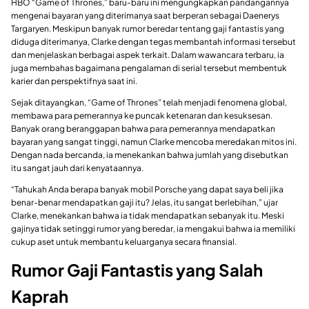
HBO “Game of Thrones,” baru-baru ini mengungkapkan pandangannya
mengenai bayaran yang diterimanya saat berperan sebagai Daenerys
Targaryen. Meskipun banyak rumor beredar tentang gaji fantastis yang
diduga diterimanya, Clarke dengan tegas membantah informasi tersebut
dan menjelaskan berbagai aspek terkait. Dalam wawancara terbaru, ia
juga membahas bagaimana pengalaman di serial tersebut membentuk
karier dan perspektifnya saat ini.
Sejak ditayangkan, “Game of Thrones” telah menjadi fenomena global,
membawa para pemerannya ke puncak ketenaran dan kesuksesan.
Banyak orang beranggapan bahwa para pemerannya mendapatkan
bayaran yang sangat tinggi, namun Clarke mencoba meredakan mitos ini.
Dengan nada bercanda, ia menekankan bahwa jumlah yang disebutkan
itu sangat jauh dari kenyataannya.
“Tahukah Anda berapa banyak mobil Porsche yang dapat saya beli jika
benar-benar mendapatkan gaji itu? Jelas, itu sangat berlebihan,” ujar
Clarke, menekankan bahwa ia tidak mendapatkan sebanyak itu. Meski
gajinya tidak setinggi rumor yang beredar, ia mengakui bahwa ia memiliki
cukup aset untuk membantu keluarganya secara finansial.
Rumor Gaji Fantastis yang Salah
Kaprah