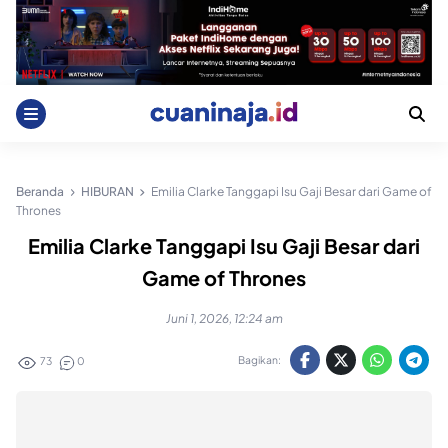
Skip
to
content
Beranda
HIBURAN
Emilia Clarke Tanggapi Isu Gaji Besar dari Game of
Thrones
Emilia Clarke Tanggapi Isu Gaji Besar dari
Game of Thrones
Juni 1, 2026, 12:24 am
Bagikan:
73
0