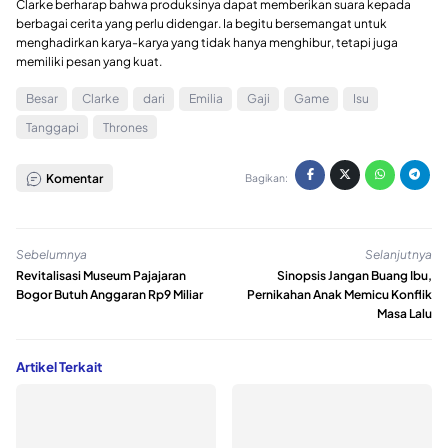
Clarke berharap bahwa produksinya dapat memberikan suara kepada
berbagai cerita yang perlu didengar. Ia begitu bersemangat untuk
menghadirkan karya-karya yang tidak hanya menghibur, tetapi juga
memiliki pesan yang kuat.
Besar
Clarke
dari
Emilia
Gaji
Game
Isu
Tanggapi
Thrones
Komentar
Bagikan:
Sebelumnya
Selanjutnya
Revitalisasi Museum Pajajaran
Sinopsis Jangan Buang Ibu,
Bogor Butuh Anggaran Rp9 Miliar
Pernikahan Anak Memicu Konflik
Masa Lalu
Artikel Terkait