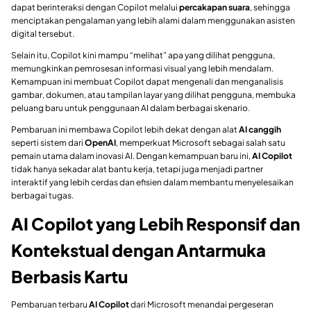
dapat berinteraksi dengan Copilot melalui
percakapan suara
, sehingga
menciptakan pengalaman yang lebih alami dalam menggunakan asisten
digital tersebut.
Selain itu, Copilot kini mampu “melihat” apa yang dilihat pengguna,
memungkinkan pemrosesan informasi visual yang lebih mendalam.
Kemampuan ini membuat Copilot dapat mengenali dan menganalisis
gambar, dokumen, atau tampilan layar yang dilihat pengguna, membuka
peluang baru untuk penggunaan AI dalam berbagai skenario.
Pembaruan ini membawa Copilot lebih dekat dengan alat
AI canggih
seperti sistem dari
OpenAI
, memperkuat Microsoft sebagai salah satu
pemain utama dalam inovasi AI. Dengan kemampuan baru ini,
AI Copilot
tidak hanya sekadar alat bantu kerja, tetapi juga menjadi partner
interaktif yang lebih cerdas dan efisien dalam membantu menyelesaikan
berbagai tugas.
AI Copilot yang Lebih Responsif dan
Kontekstual dengan Antarmuka
Berbasis Kartu
Pembaruan terbaru
AI Copilot
dari Microsoft menandai pergeseran