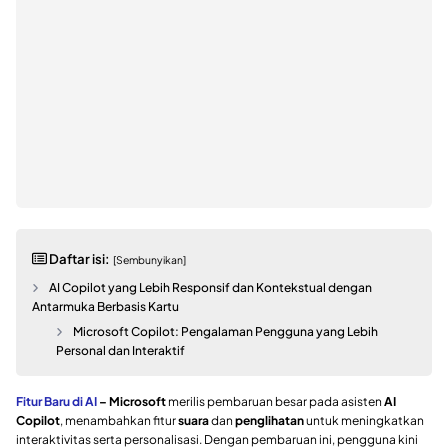
Daftar isi:
[Sembunyikan]
AI Copilot yang Lebih Responsif dan Kontekstual dengan
Antarmuka Berbasis Kartu
Microsoft Copilot: Pengalaman Pengguna yang Lebih
Personal dan Interaktif
Fitur Baru di AI
– Microsoft
merilis pembaruan besar pada asisten
AI
Copilot
, menambahkan fitur
suara
dan
penglihatan
untuk meningkatkan
interaktivitas serta personalisasi. Dengan pembaruan ini, pengguna kini