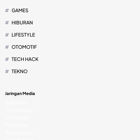
GAMES
HIBURAN
LIFESTYLE
OTOMOTIF
TECH HACK
TEKNO
Jaringan Media
BeritaRiau
SimpleNews
GatraNews
Metroindo
Bacaajadulu
Sukagaming