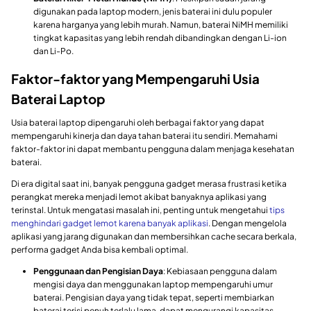
digunakan pada laptop modern, jenis baterai ini dulu populer
karena harganya yang lebih murah. Namun, baterai NiMH memiliki
tingkat kapasitas yang lebih rendah dibandingkan dengan Li-ion
dan Li-Po.
Faktor-faktor yang Mempengaruhi Usia
Baterai Laptop
Usia baterai laptop dipengaruhi oleh berbagai faktor yang dapat
mempengaruhi kinerja dan daya tahan baterai itu sendiri. Memahami
faktor-faktor ini dapat membantu pengguna dalam menjaga kesehatan
baterai.
Di era digital saat ini, banyak pengguna gadget merasa frustrasi ketika
perangkat mereka menjadi lemot akibat banyaknya aplikasi yang
terinstal. Untuk mengatasi masalah ini, penting untuk mengetahui
tips
menghindari gadget lemot karena banyak aplikasi
. Dengan mengelola
aplikasi yang jarang digunakan dan membersihkan cache secara berkala,
performa gadget Anda bisa kembali optimal.
Penggunaan dan Pengisian Daya
: Kebiasaan pengguna dalam
mengisi daya dan menggunakan laptop mempengaruhi umur
baterai. Pengisian daya yang tidak tepat, seperti membiarkan
baterai terisi penuh terlalu lama, dapat mengurangi kapasitas