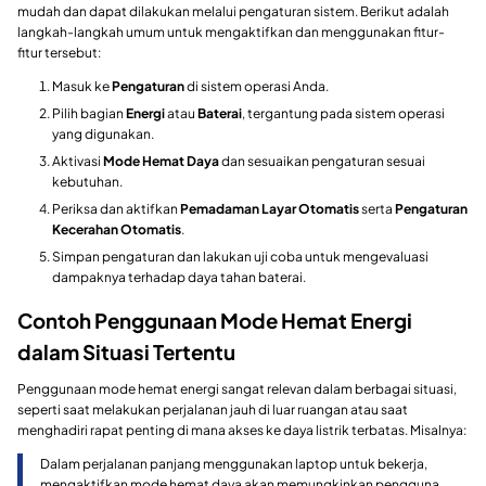
mudah dan dapat dilakukan melalui pengaturan sistem. Berikut adalah
langkah-langkah umum untuk mengaktifkan dan menggunakan fitur-
fitur tersebut:
Masuk ke
Pengaturan
di sistem operasi Anda.
Pilih bagian
Energi
atau
Baterai
, tergantung pada sistem operasi
yang digunakan.
Aktivasi
Mode Hemat Daya
dan sesuaikan pengaturan sesuai
kebutuhan.
Periksa dan aktifkan
Pemadaman Layar Otomatis
serta
Pengaturan
Kecerahan Otomatis
.
Simpan pengaturan dan lakukan uji coba untuk mengevaluasi
dampaknya terhadap daya tahan baterai.
Contoh Penggunaan Mode Hemat Energi
dalam Situasi Tertentu
Penggunaan mode hemat energi sangat relevan dalam berbagai situasi,
seperti saat melakukan perjalanan jauh di luar ruangan atau saat
menghadiri rapat penting di mana akses ke daya listrik terbatas. Misalnya:
Dalam perjalanan panjang menggunakan laptop untuk bekerja,
mengaktifkan mode hemat daya akan memungkinkan pengguna