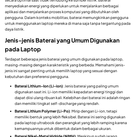
secara optimal saat tidak terhubung ke sumber listrik. Baterai
menyediakan energi yang diperlukan untuk menjalankan berbagai
aplikasi dan menjalankan proses komputasi yang dibutuhkan oleh
pengguna. Dalam konteks mobilitas, baterai memungkinkan pengguna
untuk menggunakan laptop mereka di mana saja tanpa tergantung pada
daya listrik.
Jenis-jenis Baterai yang Umum Digunakan
pada Laptop
Terdapat beberapa jenis baterai yang umum digunakan pada laptop,
masing-masing dengan karakteristik yang berbeda. Memahami jenis-
jenis ini sangat penting untuk memilih laptop yang sesuai dengan
kebutuhan dan preferensi pengguna.
Baterai Lithium-Ion (Li-ion)
: Jenis baterai yang paling umum
digunakan saat ini. Li-ion memiliki kepadatan energi tinggi dan
dapat diisi ulang ribuan kali. Kelebihan dari baterai ini adalah ringan
dan memiliki tingkat self-discharge yang rendah.
Baterai Lithium Polymer (Li-Po)
: Mirip dengan Li-ion, tetapi
memiliki bentuk yang lebih fleksibel. Baterai ini sering digunakan
pada laptop ultrabook dan perangkat yang lebih ramping karena
kemampuannya untuk dibentuk dalam berbagai ukuran.
Baterai Nikel-Metal Hidride (NiMH)
: Meskipun sudah jarang