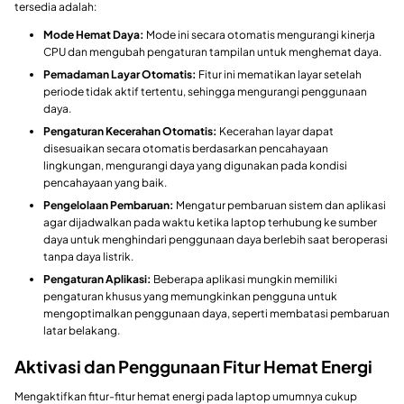
tersedia adalah:
Mode Hemat Daya:
Mode ini secara otomatis mengurangi kinerja
CPU dan mengubah pengaturan tampilan untuk menghemat daya.
Pemadaman Layar Otomatis:
Fitur ini mematikan layar setelah
periode tidak aktif tertentu, sehingga mengurangi penggunaan
daya.
Pengaturan Kecerahan Otomatis:
Kecerahan layar dapat
disesuaikan secara otomatis berdasarkan pencahayaan
lingkungan, mengurangi daya yang digunakan pada kondisi
pencahayaan yang baik.
Pengelolaan Pembaruan:
Mengatur pembaruan sistem dan aplikasi
agar dijadwalkan pada waktu ketika laptop terhubung ke sumber
daya untuk menghindari penggunaan daya berlebih saat beroperasi
tanpa daya listrik.
Pengaturan Aplikasi:
Beberapa aplikasi mungkin memiliki
pengaturan khusus yang memungkinkan pengguna untuk
mengoptimalkan penggunaan daya, seperti membatasi pembaruan
latar belakang.
Aktivasi dan Penggunaan Fitur Hemat Energi
Mengaktifkan fitur-fitur hemat energi pada laptop umumnya cukup