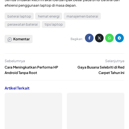
efisiensi penggunaan laptop di masa depan.
baterai laptop
hemat energi
manajemen baterai
perawatan baterai
tips laptop
Komentar
Bagikan:
Sebelumnya
Selanjutnya
Cara Meningkatkan Performa HP
Gaya Busana Selebriti di Red
Android Tanpa Root
Carpet Tahun Ini
Artikel Terkait