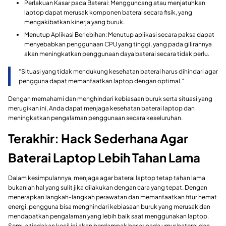
Perlakuan Kasar pada Baterai: Mengguncang atau menjatuhkan
laptop dapat merusak komponen baterai secara fisik, yang
mengakibatkan kinerja yang buruk.
Menutup Aplikasi Berlebihan: Menutup aplikasi secara paksa dapat
menyebabkan penggunaan CPU yang tinggi, yang pada gilirannya
akan meningkatkan penggunaan daya baterai secara tidak perlu.
“Situasi yang tidak mendukung kesehatan baterai harus dihindari agar
pengguna dapat memanfaatkan laptop dengan optimal.”
Dengan memahami dan menghindari kebiasaan buruk serta situasi yang
merugikan ini, Anda dapat menjaga kesehatan baterai laptop dan
meningkatkan pengalaman penggunaan secara keseluruhan.
Terakhir: Hack Sederhana Agar
Baterai Laptop Lebih Tahan Lama
Dalam kesimpulannya, menjaga agar baterai laptop tetap tahan lama
bukanlah hal yang sulit jika dilakukan dengan cara yang tepat. Dengan
menerapkan langkah-langkah perawatan dan memanfaatkan fitur hemat
energi, pengguna bisa menghindari kebiasaan buruk yang merusak dan
mendapatkan pengalaman yang lebih baik saat menggunakan laptop.
Semua tindakan kecil ini akan berdampak besar pada umur baterai dan