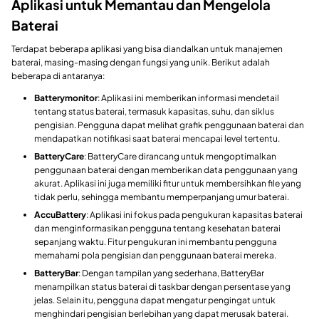
Aplikasi untuk Memantau dan Mengelola
Baterai
Terdapat beberapa aplikasi yang bisa diandalkan untuk manajemen
baterai, masing-masing dengan fungsi yang unik. Berikut adalah
beberapa di antaranya:
Batterymonitor
: Aplikasi ini memberikan informasi mendetail
tentang status baterai, termasuk kapasitas, suhu, dan siklus
pengisian. Pengguna dapat melihat grafik penggunaan baterai dan
mendapatkan notifikasi saat baterai mencapai level tertentu.
BatteryCare
: BatteryCare dirancang untuk mengoptimalkan
penggunaan baterai dengan memberikan data penggunaan yang
akurat. Aplikasi ini juga memiliki fitur untuk membersihkan file yang
tidak perlu, sehingga membantu memperpanjang umur baterai.
AccuBattery
: Aplikasi ini fokus pada pengukuran kapasitas baterai
dan menginformasikan pengguna tentang kesehatan baterai
sepanjang waktu. Fitur pengukuran ini membantu pengguna
memahami pola pengisian dan penggunaan baterai mereka.
BatteryBar
: Dengan tampilan yang sederhana, BatteryBar
menampilkan status baterai di taskbar dengan persentase yang
jelas. Selain itu, pengguna dapat mengatur pengingat untuk
menghindari pengisian berlebihan yang dapat merusak baterai.