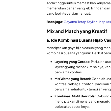
Anda tinggal untuk memastikan kenyaman
memerlukan bahan yang lebih ringan dan
yang lebih tebal dan hangat.
Baca juga
:
Gayamu Tetap Stylish! Inspira
Mix and Match yang Kreatif
a. Ide Kombinasi Busana Hijab Cas
Menciptakan gaya hijab casual yang men
kombinasi busana yang unik. Berikut bebe
Layering yang Cerdas:
Padukan atas
layering yang menarik. Misalnya, ke
berwarna kontras.
Mix Warna yang Berani:
Cobalah unt
kontras. Sebagai contoh, padukan 
berwarna netral untuk tampilan yan
Kombinasi Motif dan Pola:
Gabungka
menciptakan dimensi yang menarik.
polos atau sebaliknya.