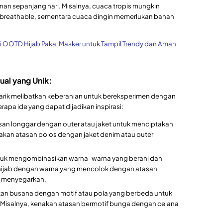
an sepanjang hari. Misalnya, cuaca tropis mungkin
 breathable, sementara cuaca dingin memerlukan bahan
si OOTD Hijab Pakai Masker untuk Tampil Trendy dan Aman
ual yang Unik:
arik melibatkan keberanian untuk bereksperimen dengan
rapa ide yang dapat dijadikan inspirasi:
an longgar dengan outer atau jaket untuk menciptakan
nakan atasan polos dengan jaket denim atau outer
uk mengombinasikan warna-warna yang berani dan
hijab dengan warna yang mencolok dengan atasan
g menyegarkan.
n busana dengan motif atau pola yang berbeda untuk
 Misalnya, kenakan atasan bermotif bunga dengan celana