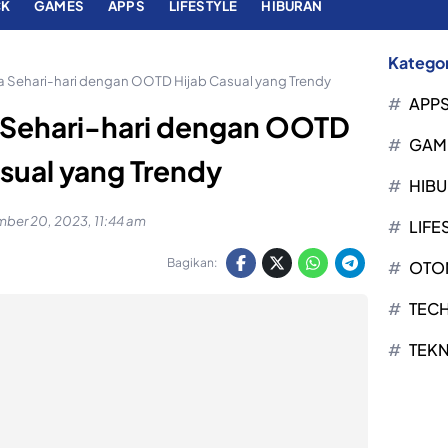
CK
GAMES
APPS
LIFESTYLE
HIBURAN
Kategor
a Sehari-hari dengan OOTD Hijab Casual yang Trendy
APP
a Sehari-hari dengan OOTD
GAM
sual yang Trendy
HIB
ber 20, 2023, 11:44 am
LIFE
Bagikan:
OTO
TEC
TEK