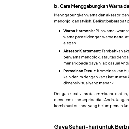
b. Cara Menggabungkan Warna da
Menggabungkan warna dan aksesori deng
menonjol dan stylish. Berikut beberapa t
Warna Harmonis:
Pilih warna-warna
warna pastel dengan warna netral 
elegan.
Aksesori Statement:
Tambahkan akse
berwarna mencolok, atau tas dengan 
menarik pada gaya hijab casual And
Permainan Textur:
Kombinasikan bus
kain denim dengan kaos katun atau k
dimensi visual yang menarik.
Dengan kreativitas dalam mix and match,
mencerminkan kepribadian Anda. Jangan 
kombinasi busana yang belum pernah A
Gaya Sehari-hari untuk Ber