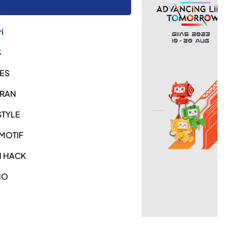
i
S
ES
URAN
STYLE
MOTIF
H HACK
NO