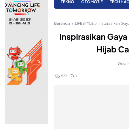
TEKNO
OTOMOTIF
TECH HA
Beranda
LIFESTYLE
Inspirasikan Gay
Inspirasikan Gay
Hijab Ca
Desem
522
0