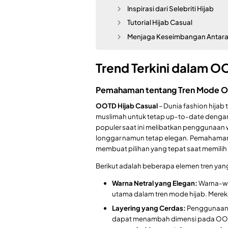
Inspirasi dari Selebriti Hijab
Tutorial Hijab Casual
Menjaga Keseimbangan Antar
Trend Terkini dalam O
Pemahaman tentang Tren Mode OOT
OOTD Hijab Casual
– Dunia fashion hijab
muslimah untuk tetap up-to-date dengan 
populer saat ini melibatkan penggunaan w
longgar namun tetap elegan. Pemahaman
membuat pilihan yang tepat saat memilih 
Berikut adalah beberapa elemen tren ya
Warna Netral yang Elegan:
Warna-war
utama dalam tren mode hijab. Mere
Layering yang Cerdas:
Penggunaan l
dapat menambah dimensi pada OOTD h