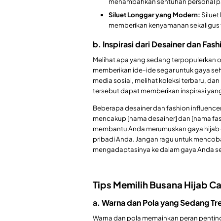
menambahkan sentuhan personal pa
Siluet Longgar yang Modern:
Siluet
memberikan kenyamanan sekaligus 
b. Inspirasi dari Desainer dan Fas
Melihat apa yang sedang terpopulerkan o
memberikan ide-ide segar untuk gaya seh
media sosial, melihat koleksi terbaru,
tersebut dapat memberikan inspirasi yan
Beberapa desainer dan fashion influence
mencakup [nama desainer] dan [nama fash
membantu Anda merumuskan gaya hijab ca
pribadi Anda. Jangan ragu untuk menco
mengadaptasinya ke dalam gaya Anda sen
Tips Memilih Busana Hijab C
a. Warna dan Pola yang Sedang Tr
Warna dan pola memainkan peran penting