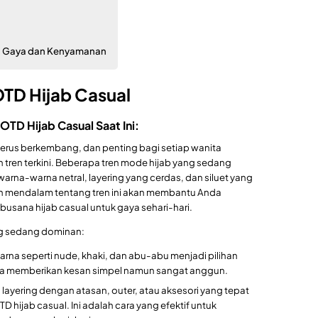
a Gaya dan Kenyamanan
OTD Hijab Casual
D Hijab Casual Saat Ini:
 terus berkembang, dan penting bagi setiap wanita
tren terkini. Beberapa tren mode hijab yang sedang
arna-warna netral, layering yang cerdas, dan siluet yang
 mendalam tentang tren ini akan membantu Anda
busana hijab casual untuk gaya sehari-hari.
ng sedang dominan:
na seperti nude, khaki, dan abu-abu menjadi pilihan
ka memberikan kesan simpel namun sangat anggun.
ayering dengan atasan, outer, atau aksesori yang tepat
ijab casual. Ini adalah cara yang efektif untuk