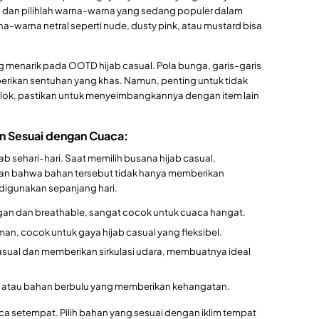
ni dan pilihlah warna-warna yang sedang populer dalam
na-warna netral seperti nude, dusty pink, atau mustard bisa
 menarik pada OOTD hijab casual. Pola bunga, garis-garis
berikan sentuhan yang khas. Namun, penting untuk tidak
olok, pastikan untuk menyeimbangkannya dengan item lain
n Sesuai dengan Cuaca:
 sehari-hari. Saat memilih busana hijab casual,
kan bahwa bahan tersebut tidak hanya memberikan
digunakan sepanjang hari.
gan dan breathable, sangat cocok untuk cuaca hangat.
man, cocok untuk gaya hijab casual yang fleksibel.
sual dan memberikan sirkulasi udara, membuatnya ideal
ol atau bahan berbulu yang memberikan kehangatan.
aca setempat. Pilih bahan yang sesuai dengan iklim tempat