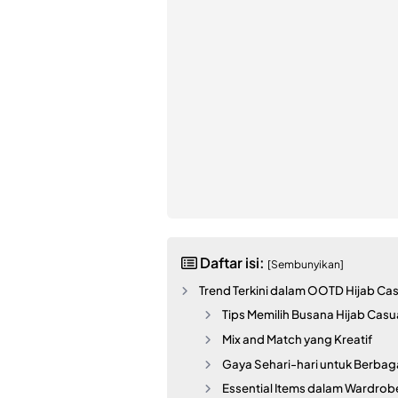
Daftar isi:
[Sembunyikan]
Trend Terkini dalam OOTD Hijab Ca
Tips Memilih Busana Hijab Casu
Mix and Match yang Kreatif
Gaya Sehari-hari untuk Berba
Essential Items dalam Wardrob