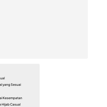
sual
al yang Sesuai
gai Kesempatan
e Hijab Casual