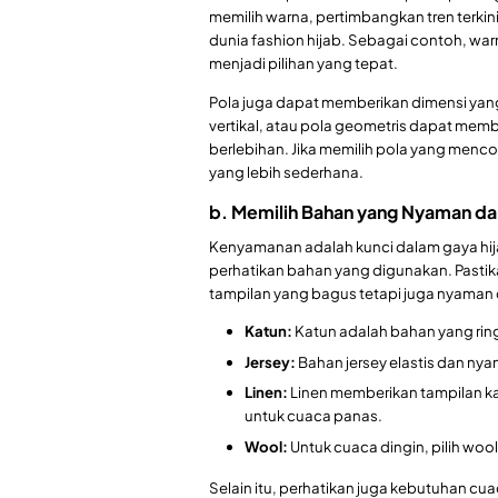
memilih warna, pertimbangkan tren terki
dunia fashion hijab. Sebagai contoh, war
menjadi pilihan yang tepat.
Pola juga dapat memberikan dimensi yang
vertikal, atau pola geometris dapat mem
berlebihan. Jika memilih pola yang menc
yang lebih sederhana.
b. Memilih Bahan yang Nyaman da
Kenyamanan adalah kunci dalam gaya hijab
perhatikan bahan yang digunakan. Pasti
tampilan yang bagus tetapi juga nyaman 
Katun:
Katun adalah bahan yang rin
Jersey:
Bahan jersey elastis dan nya
Linen:
Linen memberikan tampilan ka
untuk cuaca panas.
Wool:
Untuk cuaca dingin, pilih wo
Selain itu, perhatikan juga kebutuhan cu