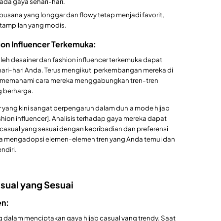
da gaya sehari-hari.
 busana yang longgar dan flowy tetap menjadi favorit,
tampilan yang modis.
hion Influencer Terkemuka:
leh desainer dan fashion influencer terkemuka dapat
ari-hari Anda. Terus mengikuti perkembangan mereka di
 dan memahami cara mereka menggabungkan tren-tren
g berharga.
r yang kini sangat berpengaruh dalam dunia mode hijab
ion influencer]. Analisis terhadap gaya mereka dapat
sual yang sesuai dengan kepribadian dan preferensi
ba mengadopsi elemen-elemen tren yang Anda temui dan
diri.
asual yang Sesuai
en:
 dalam menciptakan gaya hijab casual yang trendy. Saat