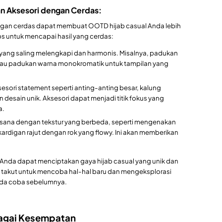
n Aksesori dengan Cerdas:
an cerdas dapat membuat OOTD hijab casual Anda lebih
ips untuk mencapai hasil yang cerdas:
 yang saling melengkapi dan harmonis. Misalnya, padukan
atau padukan warna monokromatik untuk tampilan yang
sori statement seperti anting-anting besar, kalung
desain unik. Aksesori dapat menjadi titik fokus yang
a.
ana dengan tekstur yang berbeda, seperti mengenakan
ardigan rajut dengan rok yang flowy. Ini akan memberikan
 Anda dapat menciptakan gaya hijab casual yang unik dan
takut untuk mencoba hal-hal baru dan mengeksplorasi
nda coba sebelumnya.
bagai Kesempatan