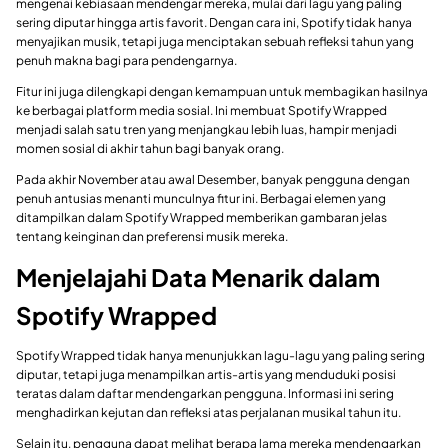
mengenai kebiasaan mendengar mereka, mulai dari lagu yang paling
sering diputar hingga artis favorit. Dengan cara ini, Spotify tidak hanya
menyajikan musik, tetapi juga menciptakan sebuah refleksi tahun yang
penuh makna bagi para pendengarnya.
Fitur ini juga dilengkapi dengan kemampuan untuk membagikan hasilnya
ke berbagai platform media sosial. Ini membuat Spotify Wrapped
menjadi salah satu tren yang menjangkau lebih luas, hampir menjadi
momen sosial di akhir tahun bagi banyak orang.
Pada akhir November atau awal Desember, banyak pengguna dengan
penuh antusias menanti munculnya fitur ini. Berbagai elemen yang
ditampilkan dalam Spotify Wrapped memberikan gambaran jelas
tentang keinginan dan preferensi musik mereka.
Menjelajahi Data Menarik dalam
Spotify Wrapped
Spotify Wrapped tidak hanya menunjukkan lagu-lagu yang paling sering
diputar, tetapi juga menampilkan artis-artis yang menduduki posisi
teratas dalam daftar mendengarkan pengguna. Informasi ini sering
menghadirkan kejutan dan refleksi atas perjalanan musikal tahun itu.
Selain itu, pengguna dapat melihat berapa lama mereka mendengarkan