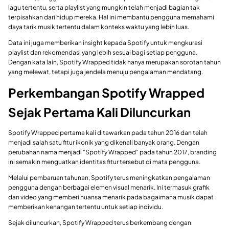
lagu tertentu, serta playlist yang mungkin telah menjadi bagian tak
terpisahkan dari hidup mereka. Hal ini membantu pengguna memahami
daya tarik musik tertentu dalam konteks waktu yang lebih luas.
Data ini juga memberikan insight kepada Spotify untuk mengkurasi
playlist dan rekomendasi yang lebih sesuai bagi setiap pengguna.
Dengan kata lain, Spotify Wrapped tidak hanya merupakan sorotan tahun
yang melewat, tetapi juga jendela menuju pengalaman mendatang.
Perkembangan Spotify Wrapped
Sejak Pertama Kali Diluncurkan
Spotify Wrapped pertama kali ditawarkan pada tahun 2016 dan telah
menjadi salah satu fitur ikonik yang dikenali banyak orang. Dengan
perubahan nama menjadi “Spotify Wrapped” pada tahun 2017, branding
ini semakin menguatkan identitas fitur tersebut di mata pengguna.
Melalui pembaruan tahunan, Spotify terus meningkatkan pengalaman
pengguna dengan berbagai elemen visual menarik. Ini termasuk grafik
dan video yang memberi nuansa menarik pada bagaimana musik dapat
memberikan kenangan tertentu untuk setiap individu.
Sejak diluncurkan, Spotify Wrapped terus berkembang dengan