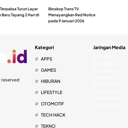
i Terpaksa Turun Layar
Bioskop Trans TV
 Baru Tayang 2 Hari di
Menayangkan Red Notice
pada 9 Januari 2026
Kategori
Jaringan Media
BeritaRiau
APPS
SimpleNews
GAMES
GatraNews
Metroindo
t reserved
HIBURAN
Bacaajadulu
Sukagaming
LIFESTYLE
Ragaminspirasi
OTOMOTIF
greatnwrivers
TECH HACK
TEKNO