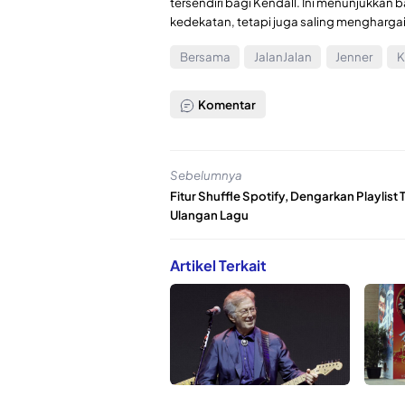
tersendiri bagi Kendall. Ini menunjukka
kedekatan, tetapi juga saling mengharga
Bersama
JalanJalan
Jenner
K
Komentar
Sebelumnya
Fitur Shuffle Spotify, Dengarkan Playlist
Ulangan Lagu
Artikel Terkait