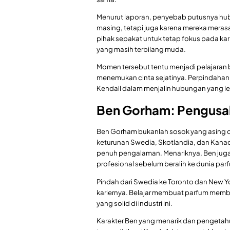
Menurut laporan, penyebab putusnya hu
masing, tetapi juga karena mereka meras
pihak sepakat untuk tetap fokus pada kar
yang masih terbilang muda.
Momen tersebut tentu menjadi pelajaran 
menemukan cinta sejatinya. Perpindahan 
Kendall dalam menjalin hubungan yang l
Ben Gorham: Pengusah
Ben Gorham bukanlah sosok yang asing di
keturunan Swedia, Skotlandia, dan Kanad
penuh pengalaman. Menariknya, Ben juga 
profesional sebelum beralih ke dunia par
Pindah dari Swedia ke Toronto dan New 
kariernya. Belajar membuat parfum membua
yang solid di industri ini.
Karakter Ben yang menarik dan pengetahu