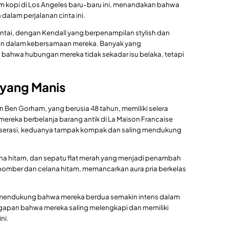
 kopi di Los Angeles baru-baru ini, menandakan bahwa
alam perjalanan cinta ini.
santai, dengan Kendall yang berpenampilan stylish dan
an dalam kebersamaan mereka. Banyak yang
bahwa hubungan mereka tidak sekadar isu belaka, tetapi
 yang Manis
n Ben Gorham, yang berusia 48 tahun, memiliki selera
t mereka berbelanja barang antik di La Maison Francaise
 serasi, keduanya tampak kompak dan saling mendukung
na hitam, dan sepatu flat merah yang menjadi penambah
et bomber dan celana hitam, memancarkan aura pria berkelas
 mendukung bahwa mereka berdua semakin intens dalam
gapan bahwa mereka saling melengkapi dan memiliki
ni.