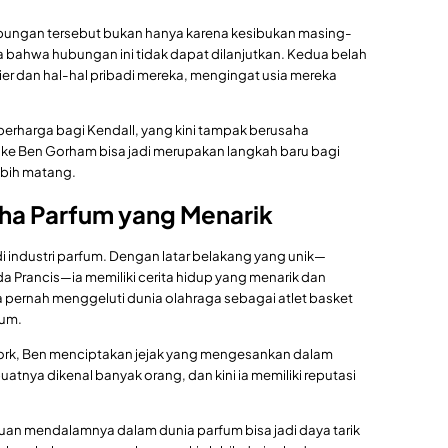
bungan tersebut bukan hanya karena kesibukan masing-
a bahwa hubungan ini tidak dapat dilanjutkan. Kedua belah
ier dan hal-hal pribadi mereka, mengingat usia mereka
berharga bagi Kendall, yang kini tampak berusaha
ke Ben Gorham bisa jadi merupakan langkah baru bagi
ebih matang.
a Parfum yang Menarik
 industri parfum. Dengan latar belakang yang unik—
a Prancis—ia memiliki cerita hidup yang menarik dan
pernah menggeluti dunia olahraga sebagai atlet basket
fum.
York, Ben menciptakan jejak yang mengesankan dalam
tnya dikenal banyak orang, dan kini ia memiliki reputasi
an mendalamnya dalam dunia parfum bisa jadi daya tarik