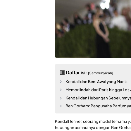
Daftar isi:
[Sembunyikan]
Kendall dan Ben: Awal yang Manis
Memori Indah dari Paris hingga Los
Kendall dan Hubungan Sebelumny
Ben Gorham: Pengusaha Parfum ya
Kendall Jenner, seorang model ternama ya
hubungan asmaranya dengan Ben Gorham