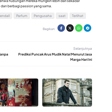
n bahwa hubungan mereka mungkin lebih dari sekadar
i dan berbagi passion yang sama.
endall
Parfum
Pengusaha
saat
Terlihat
Bagikan:
Selanjutnya
 Tanpa
Prediksi Puncak Arus Mudik Natal Menurut Jasa
Marga Hari Ini