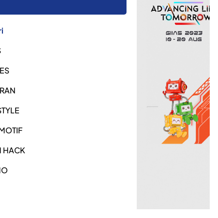
i
S
ES
URAN
STYLE
MOTIF
H HACK
NO