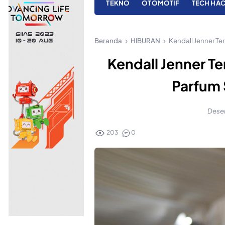
TEKNO
OTOMOTIF
TECH HA
Beranda
HIBURAN
Kendall Jenner Te
Kendall Jenner T
Parfum 
Desem
203
0