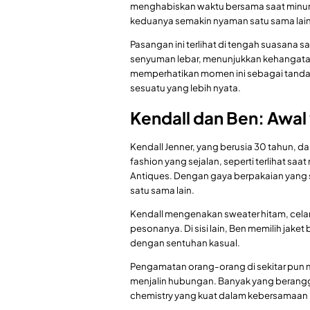
menghabiskan waktu bersama saat minum
keduanya semakin nyaman satu sama lain d
Pasangan ini terlihat di tengah suasana 
senyuman lebar, menunjukkan kehangat
memperhatikan momen ini sebagai tanda 
sesuatu yang lebih nyata.
Kendall dan Ben: Awal
Kendall Jenner, yang berusia 30 tahun, da
fashion yang sejalan, seperti terlihat saa
Antiques. Dengan gaya berpakaian yang
satu sama lain.
Kendall mengenakan sweater hitam, cela
pesonanya. Di sisi lain, Ben memilih jak
dengan sentuhan kasual.
Pengamatan orang-orang di sekitar pun
menjalin hubungan. Banyak yang berang
chemistry yang kuat dalam kebersamaan i