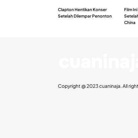
Clapton Hentikan Konser
Film In
Setelah Dilempar Penonton
Setelah
China
Copyright @ 2023 cuaninaja. All righ