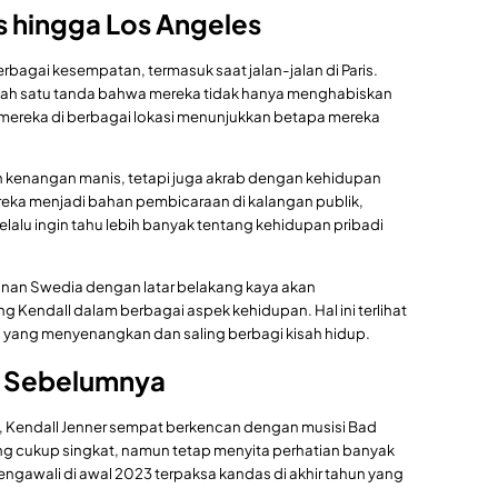
s hingga Los Angeles
 berbagai kesempatan, termasuk saat jalan-jalan di Paris.
lah satu tanda bahwa mereka tidak hanya menghabiskan
 mereka di berbagai lokasi menunjukkan betapa mereka
n kenangan manis, tetapi juga akrab dengan kehidupan
ka menjadi bahan pembicaraan di kalangan publik,
lalu ingin tahu lebih banyak tentang kehidupan pribadi
unan Swedia dengan latar belakang kaya akan
Kendall dalam berbagai aspek kehidupan. Hal ini terlihat
 yang menyenangkan dan saling berbagi kisah hidup.
n Sebelumnya
 Kendall Jenner sempat berkencan dengan musisi Bad
 cukup singkat, namun tetap menyita perhatian banyak
ngawali di awal 2023 terpaksa kandas di akhir tahun yang