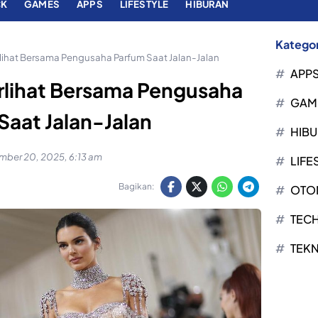
CK
GAMES
APPS
LIFESTYLE
HIBURAN
Kategor
rlihat Bersama Pengusaha Parfum Saat Jalan-Jalan
APP
erlihat Bersama Pengusaha
GAM
Saat Jalan-Jalan
HIB
ber 20, 2025, 6:13 am
LIFE
Bagikan:
OTO
TEC
TEK