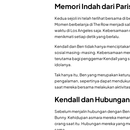
Memori Indah dari Pari
Kedua sejoli ini telah terlihat bersama di
Momen berbelanja di The Row menjadi sa
waktu di Los Angeles saja. Kebersamaan
menikmati setiap detik yang berlalu.
Kendall dan Ben tidak hanya menciptaka
sosial masing-masing. Kebersamaan mere
terutama bagi penggemar Kendall yang se
idolanya.
Tak hanya itu, Ben yang merupakan ketur
pengalaman, sepertinya dapat mendukung 
saat mereka bersama melakukan aktivitas
Kendall dan Hubunga
Sebelum menjalin hubungan dengan Ben,
Bunny. Kehidupan asmara mereka memang
orang saat itu. Hubungan mereka yang me
sama.