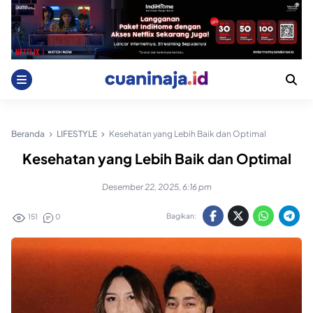
Skip
to
content
Beranda
LIFESTYLE
Kesehatan yang Lebih Baik dan Optimal
Kesehatan yang Lebih Baik dan Optimal
Desember 22, 2025, 6:16 pm
Bagikan:
151
0