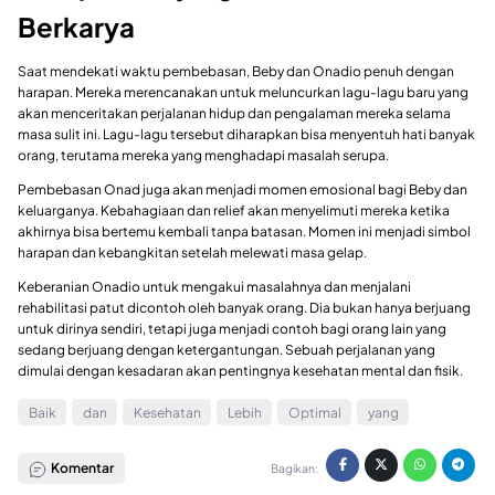
Berkarya
Saat mendekati waktu pembebasan, Beby dan Onadio penuh dengan
harapan. Mereka merencanakan untuk meluncurkan lagu-lagu baru yang
akan menceritakan perjalanan hidup dan pengalaman mereka selama
masa sulit ini. Lagu-lagu tersebut diharapkan bisa menyentuh hati banyak
orang, terutama mereka yang menghadapi masalah serupa.
Pembebasan Onad juga akan menjadi momen emosional bagi Beby dan
keluarganya. Kebahagiaan dan relief akan menyelimuti mereka ketika
akhirnya bisa bertemu kembali tanpa batasan. Momen ini menjadi simbol
harapan dan kebangkitan setelah melewati masa gelap.
Keberanian Onadio untuk mengakui masalahnya dan menjalani
rehabilitasi patut dicontoh oleh banyak orang. Dia bukan hanya berjuang
untuk dirinya sendiri, tetapi juga menjadi contoh bagi orang lain yang
sedang berjuang dengan ketergantungan. Sebuah perjalanan yang
dimulai dengan kesadaran akan pentingnya kesehatan mental dan fisik.
Baik
dan
Kesehatan
Lebih
Optimal
yang
Komentar
Bagikan: