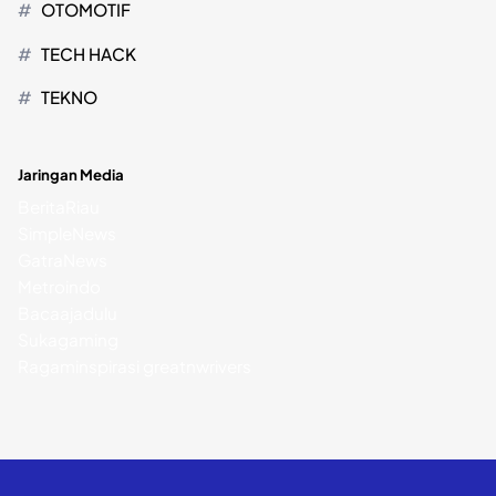
OTOMOTIF
TECH HACK
TEKNO
Jaringan Media
BeritaRiau
SimpleNews
GatraNews
Metroindo
Bacaajadulu
Sukagaming
Ragaminspirasi
greatnwrivers