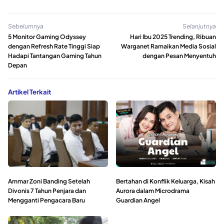
Sebelumnya
Selanjutnya
5 Monitor Gaming Odyssey
Hari Ibu 2025 Trending, Ribuan
dengan Refresh Rate Tinggi Siap
Warganet Ramaikan Media Sosial
Hadapi Tantangan Gaming Tahun
dengan Pesan Menyentuh
Depan
Artikel Terkait
Ammar Zoni Banding Setelah
Bertahan di Konflik Keluarga, Kisah
Divonis 7 Tahun Penjara dan
Aurora dalam Microdrama
Mengganti Pengacara Baru
Guardian Angel