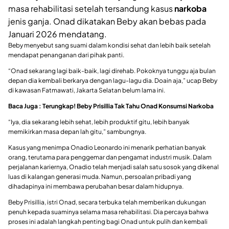
masa rehabilitasi setelah tersandung kasus
narkoba
jenis ganja. Onad dikatakan Beby akan bebas pada
Januari 2026 mendatang.
Beby menyebut sang suami dalam kondisi sehat dan lebih baik setelah
mendapat penanganan dari pihak panti.
“Onad sekarang lagi baik-baik, lagi direhab. Pokoknya tunggu aja bulan
depan dia kembali berkarya dengan lagu-lagu dia. Doain aja,” ucap Beby
di kawasan Fatmawati, Jakarta Selatan belum lama ini.
Baca Juga : Terungkap! Beby Prisillia Tak Tahu Onad Konsumsi Narkoba
“Iya, dia sekarang lebih sehat, lebih produktif gitu, lebih banyak
memikirkan masa depan lah gitu,” sambungnya.
Kasus yang menimpa Onadio Leonardo ini menarik perhatian banyak
orang, terutama para penggemar dan pengamat industri musik. Dalam
perjalanan kariernya, Onadio telah menjadi salah satu sosok yang dikenal
luas di kalangan generasi muda. Namun, persoalan pribadi yang
dihadapinya ini membawa perubahan besar dalam hidupnya.
Beby Prisillia, istri Onad, secara terbuka telah memberikan dukungan
penuh kepada suaminya selama masa rehabilitasi. Dia percaya bahwa
proses ini adalah langkah penting bagi Onad untuk pulih dan kembali