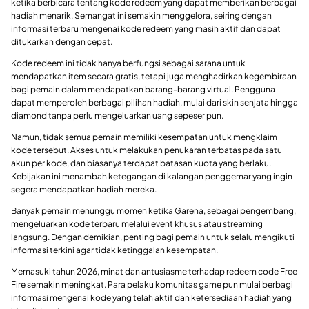
ketika berbicara tentang kode redeem yang dapat memberikan berbagai
hadiah menarik. Semangat ini semakin menggelora, seiring dengan
informasi terbaru mengenai kode redeem yang masih aktif dan dapat
ditukarkan dengan cepat.
Kode redeem ini tidak hanya berfungsi sebagai sarana untuk
mendapatkan item secara gratis, tetapi juga menghadirkan kegembiraan
bagi pemain dalam mendapatkan barang-barang virtual. Pengguna
dapat memperoleh berbagai pilihan hadiah, mulai dari skin senjata hingga
diamond tanpa perlu mengeluarkan uang sepeser pun.
Namun, tidak semua pemain memiliki kesempatan untuk mengklaim
kode tersebut. Akses untuk melakukan penukaran terbatas pada satu
akun per kode, dan biasanya terdapat batasan kuota yang berlaku.
Kebijakan ini menambah ketegangan di kalangan penggemar yang ingin
segera mendapatkan hadiah mereka.
Banyak pemain menunggu momen ketika Garena, sebagai pengembang,
mengeluarkan kode terbaru melalui event khusus atau streaming
langsung. Dengan demikian, penting bagi pemain untuk selalu mengikuti
informasi terkini agar tidak ketinggalan kesempatan.
Memasuki tahun 2026, minat dan antusiasme terhadap redeem code Free
Fire semakin meningkat. Para pelaku komunitas game pun mulai berbagi
informasi mengenai kode yang telah aktif dan ketersediaan hadiah yang