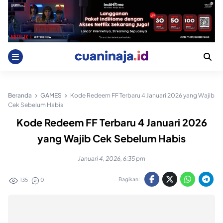
Skip
to
content
Beranda
GAMES
Kode Redeem FF Terbaru 4 Januari 2026 yang Wajib
Cek Sebelum Habis
Kode Redeem FF Terbaru 4 Januari 2026
yang Wajib Cek Sebelum Habis
Januari 4, 2026, 6:35 pm
Bagikan:
135
0