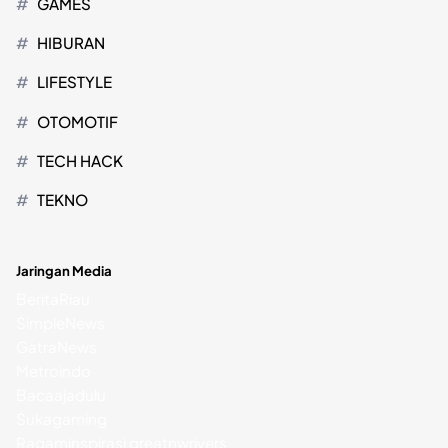
GAMES
HIBURAN
LIFESTYLE
OTOMOTIF
TECH HACK
TEKNO
Jaringan Media
BeritaRiau
SimpleNews
GatraNews
Metroindo
Bacaajadulu
Sukagaming
Ragaminspirasi
greatnwrivers