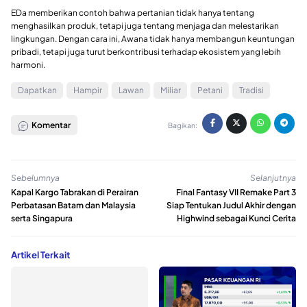
EDa memberikan contoh bahwa pertanian tidak hanya tentang
menghasilkan produk, tetapi juga tentang menjaga dan melestarikan
lingkungan. Dengan cara ini, Awana tidak hanya membangun keuntungan
pribadi, tetapi juga turut berkontribusi terhadap ekosistem yang lebih
harmoni.
Dapatkan
Hampir
Lawan
Miliar
Petani
Tradisi
Komentar
Bagikan:
Sebelumnya
Selanjutnya
Kapal Kargo Tabrakan di Perairan
Final Fantasy VII Remake Part 3
Perbatasan Batam dan Malaysia
Siap Tentukan Judul Akhir dengan
serta Singapura
Highwind sebagai Kunci Cerita
Artikel Terkait