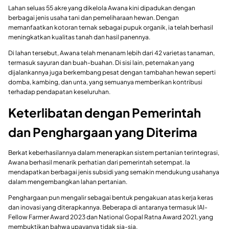
Lahan seluas 55 akre yang dikelola Awana kini dipadukan dengan
berbagai jenis usaha tani dan pemeliharaan hewan. Dengan
memanfaatkan kotoran ternak sebagai pupuk organik, ia telah berhasil
meningkatkan kualitas tanah dan hasil panennya.
Di lahan tersebut, Awana telah menanam lebih dari 42 varietas tanaman,
termasuk sayuran dan buah-buahan. Di sisi lain, peternakan yang
dijalankannya juga berkembang pesat dengan tambahan hewan seperti
domba, kambing, dan unta, yang semuanya memberikan kontribusi
terhadap pendapatan keseluruhan.
Keterlibatan dengan Pemerintah
dan Penghargaan yang Diterima
Berkat keberhasilannya dalam menerapkan sistem pertanian terintegrasi,
Awana berhasil menarik perhatian dari pemerintah setempat. Ia
mendapatkan berbagai jenis subsidi yang semakin mendukung usahanya
dalam mengembangkan lahan pertanian.
Penghargaan pun mengalir sebagai bentuk pengakuan atas kerja keras
dan inovasi yang diterapkannya. Beberapa di antaranya termasuk IAI-
Fellow Farmer Award 2023 dan National Gopal Ratna Award 2021, yang
membuktikan bahwa upayanya tidak sia-sia.