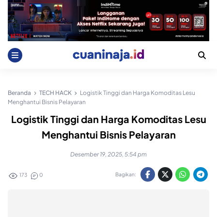
Skip
to
content
Beranda
TECH HACK
Logistik Tinggi dan Harga Komoditas Lesu
Menghantui Bisnis Pelayaran
Logistik Tinggi dan Harga Komoditas Lesu
Menghantui Bisnis Pelayaran
Desember 19, 2025, 5:54 pm
Bagikan:
173
0