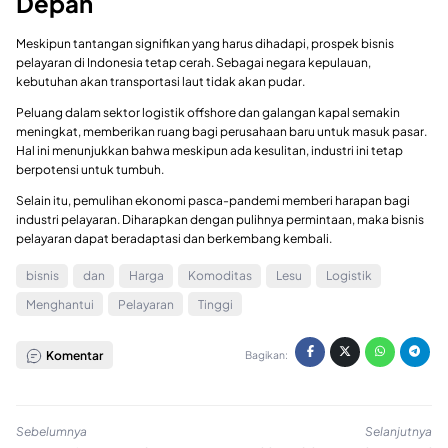
Depan
Meskipun tantangan signifikan yang harus dihadapi, prospek bisnis
pelayaran di Indonesia tetap cerah. Sebagai negara kepulauan,
kebutuhan akan transportasi laut tidak akan pudar.
Peluang dalam sektor logistik offshore dan galangan kapal semakin
meningkat, memberikan ruang bagi perusahaan baru untuk masuk pasar.
Hal ini menunjukkan bahwa meskipun ada kesulitan, industri ini tetap
berpotensi untuk tumbuh.
Selain itu, pemulihan ekonomi pasca-pandemi memberi harapan bagi
industri pelayaran. Diharapkan dengan pulihnya permintaan, maka bisnis
pelayaran dapat beradaptasi dan berkembang kembali.
bisnis
dan
Harga
Komoditas
Lesu
Logistik
Menghantui
Pelayaran
Tinggi
Komentar
Bagikan:
Sebelumnya
Selanjutnya