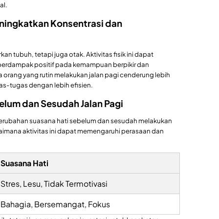
al.
ningkatkan Konsentrasi dan
an tubuh, tetapi juga otak. Aktivitas fisik ini dapat
 berdampak positif pada kemampuan berpikir dan
 orang yang rutin melakukan jalan pagi cenderung lebih
s-tugas dengan lebih efisien.
elum dan Sesudah Jalan Pagi
perubahan suasana hati sebelum dan sesudah melakukan
aimana aktivitas ini dapat memengaruhi perasaan dan
Suasana Hati
Stres, Lesu, Tidak Termotivasi
Bahagia, Bersemangat, Fokus