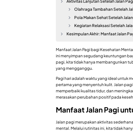
Aktivitas Lanjutan Setelah Jalan Pag
Olahraga Tambahan Setelah Ja
Pola Makan Sehat Setelah Jalan
Kegiatan Relaksasi Setelah Jal
Kesimpulan Akhir: Manfaat Jalan Pa
Manfaat Jalan Pagi bagi Kesehatan Mental 
ini menyimpan segudang keuntungan bagi
pagi, kita tidak hanya membangunkan tub
yang mengganggu.
Pagi hari adalah waktu yang ideal untuk 
pertama yang menyentuh kulit. Jalan p
memperbaiki kualitas tidur, dan meningkat
merasakan perubahan positif pada keseha
Manfaat Jalan Pagi un
Jalan pagi merupakan aktivitas sederha
mental. Melalui rutinitas ini, kita tidak h