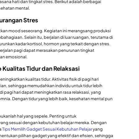
ana hati dan tingkat stres. Berikut adalah berbagai
sehatan mental.
urangan Stres
atkan mood seseorang. Kegiatan ini merangsang produksi
ahagiaan. Selain itu, berjalan di luar ruangan, terutama di
nkan kadar kortisol, hormon yang terkait dengan stres.
erjalan pagi dapat merasakan penurunan tingkat
an emosional.
 Kualitas Tidur dan Relaksasi
ngkatkan kualitas tidur. Aktivitas fisik di pagi hari
n, sehingga memudahkan individu untuk tidur lebih
n di pagi hari dapat meningkatkan rasa relaksasi, yang
mnia. Dengan tidur yang lebih baik, kesehatan mental pun
bukanlah hal yang sepele. Penting untuk
 yang sesuai dengan kebutuhan belajar mereka. Dengan
da
Tips Memilih Gadget Sesuai Kebutuhan Pelajar
yang
tukan pilihan gadget yang efektif dan efisien, sehingga