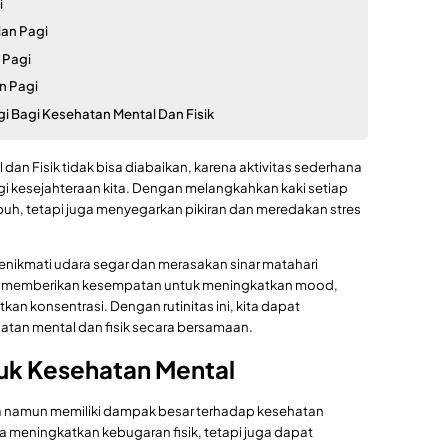
i
lan Pagi
 Pagi
an Pagi
gi Bagi Kesehatan Mental Dan Fisik
dan Fisik tidak bisa diabaikan, karena aktivitas sederhana
 kesejahteraan kita. Dengan melangkahkan kaki setiap
uh, tetapi juga menyegarkan pikiran dan meredakan stres
menikmati udara segar dan merasakan sinar matahari
agi memberikan kesempatan untuk meningkatkan mood,
kan konsentrasi. Dengan rutinitas ini, kita dapat
tan mental dan fisik secara bersamaan.
tuk Kesehatan Mental
na namun memiliki dampak besar terhadap kesehatan
anya meningkatkan kebugaran fisik, tetapi juga dapat