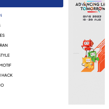
i
S
ES
URAN
STYLE
MOTIF
H HACK
NO