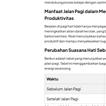
mendukung proses belajar dengan optim
Manfaat Jalan Pagi dalam Me
Produktivitas
Berjalan di pagi hari tidak hanya menyegark
meningkatkan aliran darah ke otak, yang
berkonsentrasi. Riset menunjukkan bahwa
produktif dan mampu menyelesaikan tuga
Perubahan Suasana Hati Seb
Berikut adalah tabel yang menunjukkan 
jalan pagi. Tabel ini menggambarkan bag
energi seseorang.
Waktu
Sebelum Jalan Pagi
Setelah Jalan Pagi