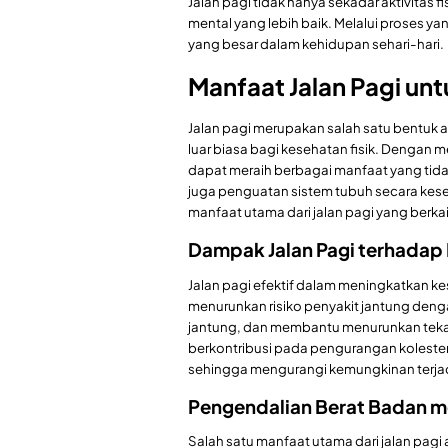
Jalan pagi tidak hanya sekadar aktivitas f
mental yang lebih baik. Melalui proses ya
yang besar dalam kehidupan sehari-hari.
Manfaat Jalan Pagi unt
Jalan pagi merupakan salah satu bentuk 
luar biasa bagi kesehatan fisik. Dengan m
dapat meraih berbagai manfaat yang tida
juga penguatan sistem tubuh secara kese
manfaat utama dari jalan pagi yang berka
Dampak Jalan Pagi terhadap
Jalan pagi efektif dalam meningkatkan kes
menurunkan risiko penyakit jantung deng
jantung, dan membantu menurunkan tekanan
berkontribusi pada pengurangan kolestero
sehingga mengurangi kemungkinan terjad
Pengendalian Berat Badan mel
Salah satu manfaat utama dari jalan p