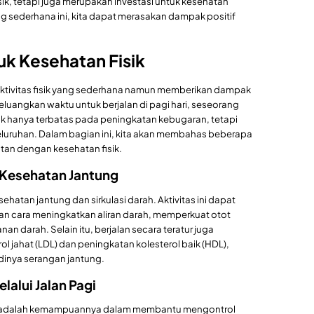
isik, tetapi juga merupakan investasi untuk kesehatan
ng sederhana ini, kita dapat merasakan dampak positif
uk Kesehatan Fisik
aktivitas fisik yang sederhana namun memberikan dampak
eluangkan waktu untuk berjalan di pagi hari, seseorang
k hanya terbatas pada peningkatan kebugaran, tetapi
luruhan. Dalam bagian ini, kita akan membahas beberapa
itan dengan kesehatan fisik.
 Kesehatan Jantung
ehatan jantung dan sirkulasi darah. Aktivitas ini dapat
an cara meningkatkan aliran darah, memperkuat otot
 darah. Selain itu, berjalan secara teratur juga
l jahat (LDL) dan peningkatan kolesterol baik (HDL),
inya serangan jantung.
alui Jalan Pagi
agi adalah kemampuannya dalam membantu mengontrol