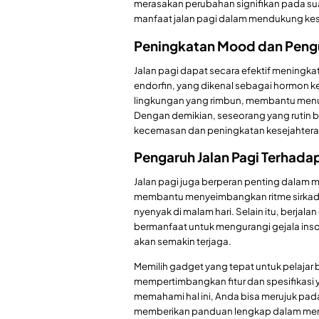
merasakan perubahan signifikan pada suas
manfaat jalan pagi dalam mendukung ke
Peningkatan Mood dan Peng
Jalan pagi dapat secara efektif meningk
endorfin, yang dikenal sebagai hormon keb
lingkungan yang rimbun, membantu menuru
Dengan demikian, seseorang yang rutin b
kecemasan dan peningkatan kesejahtera
Pengaruh Jalan Pagi Terhadap
Jalan pagi juga berperan penting dalam meni
membantu menyeimbangkan ritme sirkadia
nyenyak di malam hari. Selain itu, berjala
bermanfaat untuk mengurangi gejala inso
akan semakin terjaga.
Memilih gadget yang tepat untuk pelajar 
mempertimbangkan fitur dan spesifikasi
memahami hal ini, Anda bisa merujuk pa
memberikan panduan lengkap dalam menen