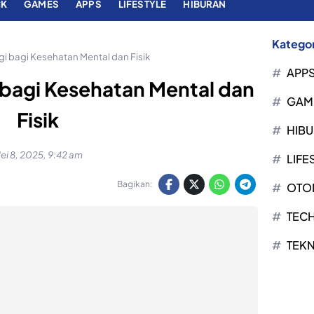
CK
GAMES
APPS
LIFESTYLE
HIBURAN
Kategor
gi bagi Kesehatan Mental dan Fisik
APP
 bagi Kesehatan Mental dan
GAM
Fisik
HIB
ei 8, 2025, 9:42 am
LIFE
Bagikan:
OTO
TEC
TEK