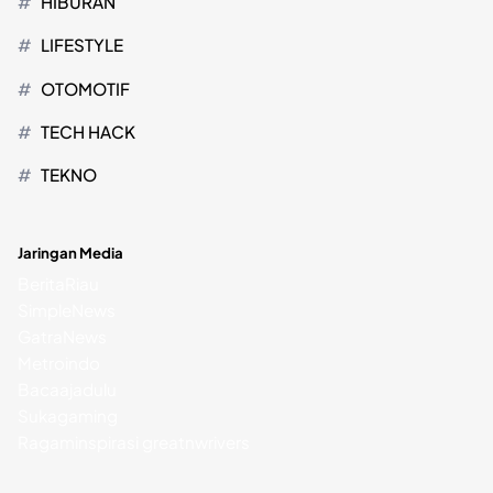
HIBURAN
LIFESTYLE
OTOMOTIF
TECH HACK
TEKNO
Jaringan Media
BeritaRiau
SimpleNews
GatraNews
Metroindo
Bacaajadulu
Sukagaming
Ragaminspirasi
greatnwrivers