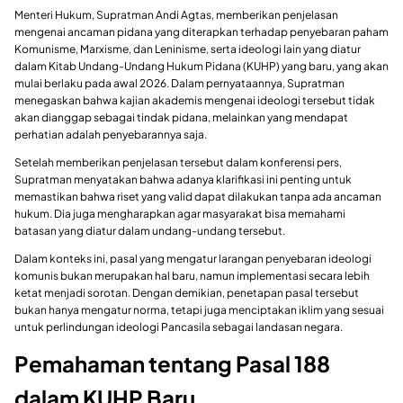
Menteri Hukum, Supratman Andi Agtas, memberikan penjelasan
mengenai ancaman pidana yang diterapkan terhadap penyebaran paham
Komunisme, Marxisme, dan Leninisme, serta ideologi lain yang diatur
dalam Kitab Undang-Undang Hukum Pidana (KUHP) yang baru, yang akan
mulai berlaku pada awal 2026. Dalam pernyataannya, Supratman
menegaskan bahwa kajian akademis mengenai ideologi tersebut tidak
akan dianggap sebagai tindak pidana, melainkan yang mendapat
perhatian adalah penyebarannya saja.
Setelah memberikan penjelasan tersebut dalam konferensi pers,
Supratman menyatakan bahwa adanya klarifikasi ini penting untuk
memastikan bahwa riset yang valid dapat dilakukan tanpa ada ancaman
hukum. Dia juga mengharapkan agar masyarakat bisa memahami
batasan yang diatur dalam undang-undang tersebut.
Dalam konteks ini, pasal yang mengatur larangan penyebaran ideologi
komunis bukan merupakan hal baru, namun implementasi secara lebih
ketat menjadi sorotan. Dengan demikian, penetapan pasal tersebut
bukan hanya mengatur norma, tetapi juga menciptakan iklim yang sesuai
untuk perlindungan ideologi Pancasila sebagai landasan negara.
Pemahaman tentang Pasal 188
dalam KUHP Baru