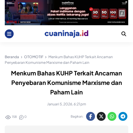
Skip
to
content
Beranda
OTOMOTIF
Menkum Bahas KUHP Terkait Ancaman
Penyebaran Komunisme Marxisme dan Paham Lain
Menkum Bahas KUHP Terkait Ancaman
Penyebaran Komunisme Marxisme dan
Paham Lain
Januari 5, 2026, 6:21 pm
Bagikan:
158
0