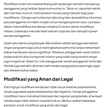
Modifikasi mobil terus berkembang seiring dengan semakin banyaknya
penggemar yang terlibat dalam komunitas ini. Tahun ini, sejumlah teknik
dan tren baru muncul, menciptakan inovasi yang menarik bagi para
modifikator. Dengan pertumbuhan teknologi dan aksesibilitas informasi,
para penggemar kini lebih mudah untuk mengeksplorasi cara-cara baru
dalam memodifikasi kendaraan mereka.Di antara teknik modifikasi
terbaru, beberapa metode telah terbukti populer dan menjadi rujukan
banyak penggemar.
Salah satu teknik yang banyak dibicarakan adalah penggunaan bahan
ringan yang berfungsi untuk meningkatkan performa tanpa menambah
beban kendaraan secara signifikan. Misalnya, penggunaan serat karbon
pada body kit atau komponen interior yang tidak hanya estetis tetapi
juga fungsional. Selain itu, tren penggunaan sistem penggerak listrik dan
hibrida juga semakin diminati oleh mereka yang peduli pada lingkungan
dan efisiensi bahan bakar.
Modifikasi yang Aman dan Legal
Pentingnya modifikasi kendaraan tidak hanya terletak pada estetika,
tetapi juga pada aspek keselamatan dan legalitas. Setiap penggemar
modifikasi harus memahami batasan dan regulasi yang berlaku di wilayah
mereka agar tidak terjerat masalah hukum. Berikut adalah beberapa
panduan untuk modifikasi yang aman dan legal: