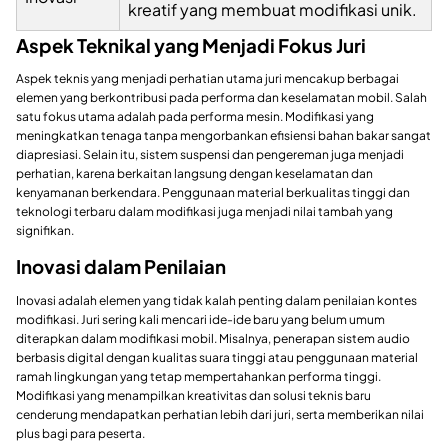
kreatif yang membuat modifikasi unik.
Aspek Teknikal yang Menjadi Fokus Juri
Aspek teknis yang menjadi perhatian utama juri mencakup berbagai
elemen yang berkontribusi pada performa dan keselamatan mobil. Salah
satu fokus utama adalah pada performa mesin. Modifikasi yang
meningkatkan tenaga tanpa mengorbankan efisiensi bahan bakar sangat
diapresiasi. Selain itu, sistem suspensi dan pengereman juga menjadi
perhatian, karena berkaitan langsung dengan keselamatan dan
kenyamanan berkendara. Penggunaan material berkualitas tinggi dan
teknologi terbaru dalam modifikasi juga menjadi nilai tambah yang
signifikan.
Inovasi dalam Penilaian
Inovasi adalah elemen yang tidak kalah penting dalam penilaian kontes
modifikasi. Juri sering kali mencari ide-ide baru yang belum umum
diterapkan dalam modifikasi mobil. Misalnya, penerapan sistem audio
berbasis digital dengan kualitas suara tinggi atau penggunaan material
ramah lingkungan yang tetap mempertahankan performa tinggi.
Modifikasi yang menampilkan kreativitas dan solusi teknis baru
cenderung mendapatkan perhatian lebih dari juri, serta memberikan nilai
plus bagi para peserta.