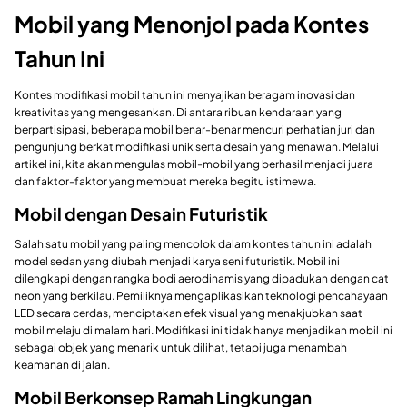
Mobil yang Menonjol pada Kontes
Tahun Ini
Kontes modifikasi mobil tahun ini menyajikan beragam inovasi dan
kreativitas yang mengesankan. Di antara ribuan kendaraan yang
berpartisipasi, beberapa mobil benar-benar mencuri perhatian juri dan
pengunjung berkat modifikasi unik serta desain yang menawan. Melalui
artikel ini, kita akan mengulas mobil-mobil yang berhasil menjadi juara
dan faktor-faktor yang membuat mereka begitu istimewa.
Mobil dengan Desain Futuristik
Salah satu mobil yang paling mencolok dalam kontes tahun ini adalah
model sedan yang diubah menjadi karya seni futuristik. Mobil ini
dilengkapi dengan rangka bodi aerodinamis yang dipadukan dengan cat
neon yang berkilau. Pemiliknya mengaplikasikan teknologi pencahayaan
LED secara cerdas, menciptakan efek visual yang menakjubkan saat
mobil melaju di malam hari. Modifikasi ini tidak hanya menjadikan mobil ini
sebagai objek yang menarik untuk dilihat, tetapi juga menambah
keamanan di jalan.
Mobil Berkonsep Ramah Lingkungan