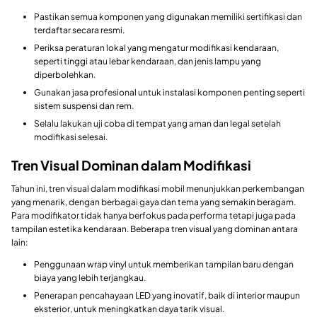
Pastikan semua komponen yang digunakan memiliki sertifikasi dan
terdaftar secara resmi.
Periksa peraturan lokal yang mengatur modifikasi kendaraan,
seperti tinggi atau lebar kendaraan, dan jenis lampu yang
diperbolehkan.
Gunakan jasa profesional untuk instalasi komponen penting seperti
sistem suspensi dan rem.
Selalu lakukan uji coba di tempat yang aman dan legal setelah
modifikasi selesai.
Tren Visual Dominan dalam Modifikasi
Tahun ini, tren visual dalam modifikasi mobil menunjukkan perkembangan
yang menarik, dengan berbagai gaya dan tema yang semakin beragam.
Para modifikator tidak hanya berfokus pada performa tetapi juga pada
tampilan estetika kendaraan. Beberapa tren visual yang dominan antara
lain:
Penggunaan wrap vinyl untuk memberikan tampilan baru dengan
biaya yang lebih terjangkau.
Penerapan pencahayaan LED yang inovatif, baik di interior maupun
eksterior, untuk meningkatkan daya tarik visual.