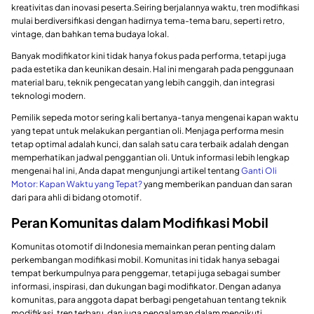
kreativitas dan inovasi peserta.Seiring berjalannya waktu, tren modifikasi
mulai berdiversifikasi dengan hadirnya tema-tema baru, seperti retro,
vintage, dan bahkan tema budaya lokal.
Banyak modifikator kini tidak hanya fokus pada performa, tetapi juga
pada estetika dan keunikan desain. Hal ini mengarah pada penggunaan
material baru, teknik pengecatan yang lebih canggih, dan integrasi
teknologi modern.
Pemilik sepeda motor sering kali bertanya-tanya mengenai kapan waktu
yang tepat untuk melakukan pergantian oli. Menjaga performa mesin
tetap optimal adalah kunci, dan salah satu cara terbaik adalah dengan
memperhatikan jadwal penggantian oli. Untuk informasi lebih lengkap
mengenai hal ini, Anda dapat mengunjungi artikel tentang
Ganti Oli
Motor: Kapan Waktu yang Tepat?
yang memberikan panduan dan saran
dari para ahli di bidang otomotif.
Peran Komunitas dalam Modifikasi Mobil
Komunitas otomotif di Indonesia memainkan peran penting dalam
perkembangan modifikasi mobil. Komunitas ini tidak hanya sebagai
tempat berkumpulnya para penggemar, tetapi juga sebagai sumber
informasi, inspirasi, dan dukungan bagi modifikator. Dengan adanya
komunitas, para anggota dapat berbagi pengetahuan tentang teknik
modifikasi, tren terbaru, dan juga pengalaman dalam mengikuti