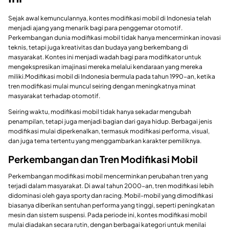
Sejak awal kemunculannya, kontes modifikasi mobil di Indonesia telah
menjadi ajang yang menarik bagi para penggemar otomotif.
Perkembangan dunia modifikasi mobil tidak hanya mencerminkan inovasi
teknis, tetapi juga kreativitas dan budaya yang berkembang di
masyarakat. Kontes ini menjadi wadah bagi para modifikator untuk
mengekspresikan imajinasi mereka melalui kendaraan yang mereka
miliki.Modifikasi mobil di Indonesia bermula pada tahun 1990-an, ketika
tren modifikasi mulai muncul seiring dengan meningkatnya minat
masyarakat terhadap otomotif.
Seiring waktu, modifikasi mobil tidak hanya sekadar mengubah
penampilan, tetapi juga menjadi bagian dari gaya hidup. Berbagai jenis
modifikasi mulai diperkenalkan, termasuk modifikasi performa, visual,
dan juga tema tertentu yang menggambarkan karakter pemiliknya.
Perkembangan dan Tren Modifikasi Mobil
Perkembangan modifikasi mobil mencerminkan perubahan tren yang
terjadi dalam masyarakat. Di awal tahun 2000-an, tren modifikasi lebih
didominasi oleh gaya sporty dan racing. Mobil-mobil yang dimodifikasi
biasanya diberikan sentuhan performa yang tinggi, seperti peningkatan
mesin dan sistem suspensi. Pada periode ini, kontes modifikasi mobil
mulai diadakan secara rutin, dengan berbagai kategori untuk menilai