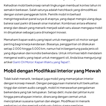
Kehadiran mobil berkonsep ramah lingkungan membuat kontes tahun ini
semakin berkesan. Salah satunya adalah hatchback yang dimodifikasi
dengan sistem penggerak listrik. Pemilik mobil ini berhasil
mengintegrasikan panel surya di atapnya, yang dapat mengisi ulang daya
baterai saat parkir di bawah sinar matahari. Kombinasi antara efisiensi
energi dan desain yang menarik menjadi salah satu alasan mengapa mobil
ini dinyatakan sebagai juara di kategori inovasi.
Memahami kapan waktu yang tepat untuk mengganti oli motor sangat
penting bagi kinerja kendaraan. Biasanya, penggantian oli dilakukan
setiap 2.000 hingga 5.000 km, namun hal ini bergantung pada jenis oli
yang digunakan dan kondisi berkendara. Untuk informasi lebih mendalam
mengenai waktu yang tepat untuk mengganti oli, Anda bisa mengunjungi
artikel
Ganti Oli Motor: Kapan Waktu yang Tepat?
.
Mobil dengan Modifikasi Interior yang Mewah
Tidak kalah menarik, terdapat juga mobil yang memanjakan interior
dengan konsep mewah. Dengan penggunaan material kulit berkualitas
tinggi dan sistem audio canggih, mobil ini menawarkan pengalaman
berkendara yang tak terlupakan. Setiap detil, mulai dari jahitan kursi
hingga pencahayaan interior, dirancang dengan cermat untuk
menciptakan suasana nyaman dan elegan. Modifikasi ini menarik
perhatian juri dan menjadi salah satu faktor utama penilaian.