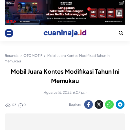
Skip
to
content
Beranda
OTOMOTIF
Mobil Juara Kontes Modifikasi Tahun Ini
Memukau
Mobil Juara Kontes Modifikasi Tahun Ini
Memukau
Agustus 15, 2025, 6:07 pm
Bagikan:
173
0