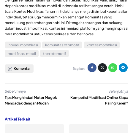
Dengan semakin maraknya inovasi dan teknik modifikasi yang unik, masa
depan kontes modifikasi mobil di Indonesia terlihat sangat cerah. Mobil
Juara Kontes Modifikasi Tahun Ini tidak hanya menjadi simbol keberhasilan
individual, tetapi juga mencerminkan semangat komunitas yang
mendukung perkembangan hobi ini. Di tengah tantangan dan peluang
dalam industri modifikasi, kontes ini menjadi platform yang menginspirasi
para modifikator untuk terus berkreasi dan berinovasi.
inovasi modifikasi
komunitas otomotif
kontes modifikasi
modifikasi mobil
tren otomotif
Komentar
Bagikan:
Sebelumnya
Selanjutnya
Tips Menghindari Motor Mogok
Kompetisi Modifikasi Online Siapa
Mendadak dengan Mudah
Paling Keren?
Artikel Terkait