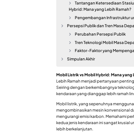
Tantangan Ketersediaan Stasiun 
Hybrid: Mana yang Lebih Ramah?
Pengembangan Infrastruktur 
Persepsi Publik dan Tren Masa Dep
Perubahan Persepsi Publik
Tren Teknologi Mobil Masa Dep
Faktor-Faktor yang Mempeng
Simpulan Akhir
Mobil Listrik vs Mobil Hybrid: Mana yan
Lebih Ramah menjadi pertanyaan penting
Seiring dengan berkembangnya teknologi
kendaraan yang dianggap lebih ramah lin
Mobil listrik, yang sepenuhnya menggunaka
mengombinasikan mesin konvensional dan 
mengurangi emisi karbon. Memahami per
kedua jenis kendaraan ini sangat krusial
lebih berkelanjutan.