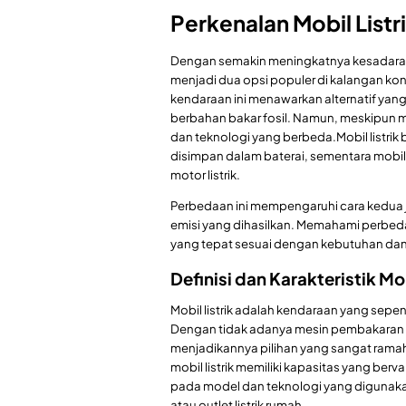
Perkenalan Mobil Listr
Dengan semakin meningkatnya kesadaran ak
menjadi dua opsi populer di kalangan ko
kendaraan ini menawarkan alternatif yan
berbahan bakar fosil. Namun, meskipun me
dan teknologi yang berbeda.Mobil listri
disimpan dalam baterai, sementara mob
motor listrik.
Perbedaan ini mempengaruhi cara kedua je
emisi yang dihasilkan. Memahami perbeda
yang tepat sesuai dengan kebutuhan dan
Definisi dan Karakteristik Mob
Mobil listrik adalah kendaraan yang sep
Dengan tidak adanya mesin pembakaran in
menjadikannya pilihan yang sangat ramah
mobil listrik memiliki kapasitas yang be
pada model dan teknologi yang digunakan. 
atau outlet listrik rumah.