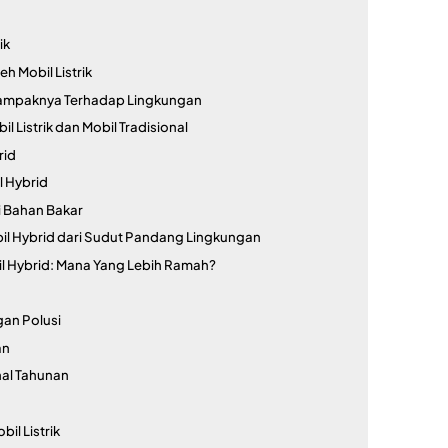
ik
h Mobil Listrik
n Dampaknya Terhadap Lingkungan
 Listrik dan Mobil Tradisional
rid
l Hybrid
i Bahan Bakar
il Hybrid dari Sudut Pandang Lingkungan
obil Hybrid: Mana Yang Lebih Ramah?
gan Polusi
an
al Tahunan
bil Listrik