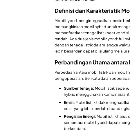
Definisi dan Karakteristik Mo
Mobil hybrid mengintegrasikan mesin berba
memungkinkan mobil hybrid untuk meng
memanfaatkan tenaga listrik saat kondis
rendah. Ada dua jenis mobil hybrid: full h
dengan tenaga listrik dalam jangka waktu
lebih besar dan dapat diisi ulang melalui s
Perbandingan Utama antara M
Perbedaan antara mobil listrik dan mobil
pengoperasian. Berikut adalah beberapa
Sumber Tenaga:
Mobil listrik sepen
hybrid menggunakan kombinasi antar
Emisi:
Mobil listrik tidak menghasil
emisi yang lebih rendah dibandingka
Pengisian Energi:
Mobil listrik harus 
sementara mobil hybrid dapat mengis
berkendara.