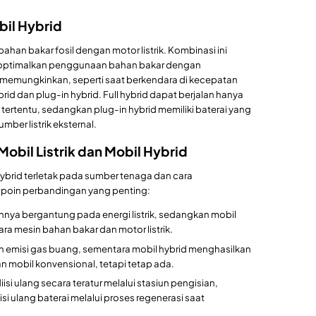
bil Hybrid
han bakar fosil dengan motor listrik. Kombinasi ini
optimalkan penggunaan bahan bakar dengan
i memungkinkan, seperti saat berkendara di kecepatan
ybrid dan plug-in hybrid. Full hybrid dapat berjalan hanya
 tertentu, sedangkan plug-in hybrid memiliki baterai yang
umber listrik eksternal.
obil Listrik dan Mobil Hybrid
 hybrid terletak pada sumber tenaga dan cara
 poin perbandingan yang penting:
uhnya bergantung pada energi listrik, sedangkan mobil
a mesin bahan bakar dan motor listrik.
kan emisi gas buang, sementara mobil hybrid menghasilkan
n mobil konvensional, tetapi tetap ada.
diisi ulang secara teratur melalui stasiun pengisian,
i ulang baterai melalui proses regenerasi saat