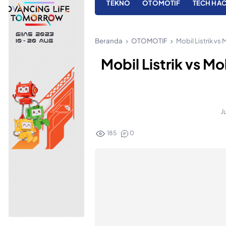
TEKNO
OTOMOTIF
TECH HA
Beranda
OTOMOTIF
Mobil Listrik v
Mobil Listrik vs M
J
185
0