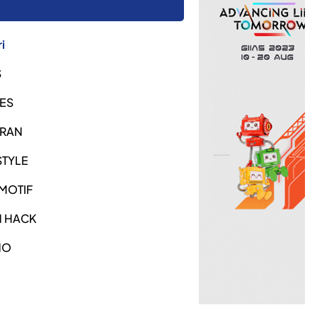
i
S
ES
URAN
STYLE
MOTIF
H HACK
NO