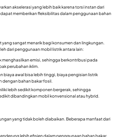
warkan akselerasi yang lebih baik karena torsi instan dari
id dapat memberikan fleksibilitas dalam penggunaan bahan
at yang sangat menarik bagi konsumen dan lingkungan.
 dari penggunaan mobil listrik antara lain:
idak menghasilkan emisi, sehingga berkontribusi pada
ak perubahan iklim.
 biaya awal bisa lebih tinggi, biaya pengisian listrik
 dengan bahan bakar fosil.
miliki lebih sedikit komponen bergerak, sehingga
dikit dibandingkan mobil konvensional atau hybrid.
tungan yang tidak boleh diabaikan. Beberapa manfaat dari
cenderung lebih efisien dalam penggunaan bahan bakar,