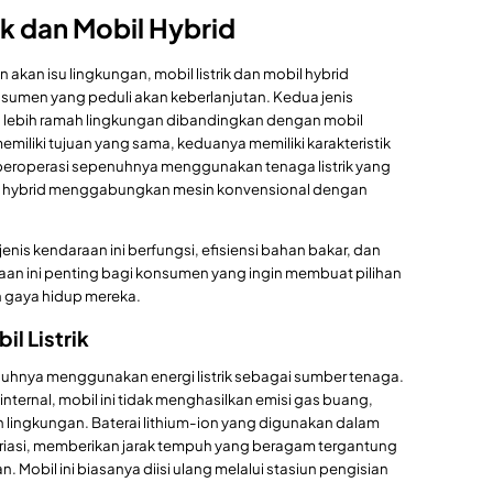
ik dan Mobil Hybrid
an isu lingkungan, mobil listrik dan mobil hybrid
nsumen yang peduli akan keberlanjutan. Kedua jenis
g lebih ramah lingkungan dibandingkan dengan mobil
miliki tujuan yang sama, keduanya memiliki karakteristik
k beroperasi sepenuhnya menggunakan tenaga listrik yang
il hybrid menggabungkan mesin konvensional dengan
nis kendaraan ini berfungsi, efisiensi bahan bakar, dan
an ini penting bagi konsumen yang ingin membuat pilihan
 gaya hidup mereka.
il Listrik
enuhnya menggunakan energi listrik sebagai sumber tenaga.
ternal, mobil ini tidak menghasilkan emisi gas buang,
 lingkungan. Baterai lithium-ion yang digunakan dalam
rvariasi, memberikan jarak tempuh yang beragam tergantung
Mobil ini biasanya diisi ulang melalui stasiun pengisian