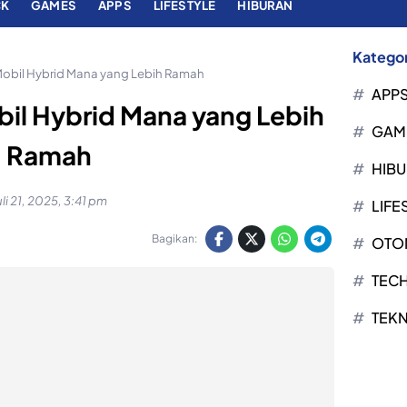
CK
GAMES
APPS
LIFESTYLE
HIBURAN
Kategor
s Mobil Hybrid Mana yang Lebih Ramah
APP
obil Hybrid Mana yang Lebih
GAM
Ramah
HIB
uli 21, 2025, 3:41 pm
LIFE
Bagikan:
OTO
TEC
TEK