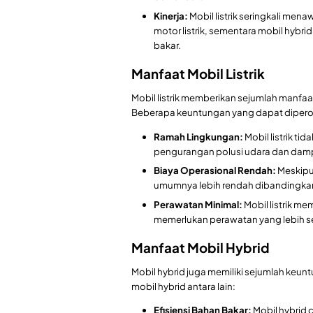
Kinerja:
Mobil listrik seringkali mena
motor listrik, sementara mobil hybr
bakar.
Manfaat Mobil Listrik
Mobil listrik memberikan sejumlah manfa
Beberapa keuntungan yang dapat diperoleh
Ramah Lingkungan:
Mobil listrik t
pengurangan polusi udara dan damp
Biaya Operasional Rendah:
Meskipun
umumnya lebih rendah dibandingkan
Perawatan Minimal:
Mobil listrik me
memerlukan perawatan yang lebih se
Manfaat Mobil Hybrid
Mobil hybrid juga memiliki sejumlah keun
mobil hybrid antara lain:
Efisiensi Bahan Bakar:
Mobil hybrid 