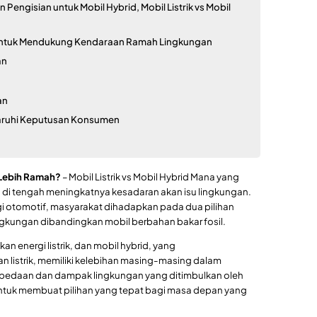
Pengisian untuk Mobil Hybrid, Mobil Listrik vs Mobil
untuk Mendukung Kendaraan Ramah Lingkungan
an
an
aruhi Keputusan Konsumen
g Lebih Ramah?
– Mobil Listrik vs Mobil Hybrid Mana yang
 di tengah meningkatnya kesadaran akan isu lingkungan.
 otomotif, masyarakat dihadapkan pada dua pilihan
gkungan dibandingkan mobil berbahan bakar fosil.
n energi listrik, dan mobil hybrid, yang
listrik, memiliki kelebihan masing-masing dalam
bedaan dan dampak lingkungan yang ditimbulkan oleh
 untuk membuat pilihan yang tepat bagi masa depan yang