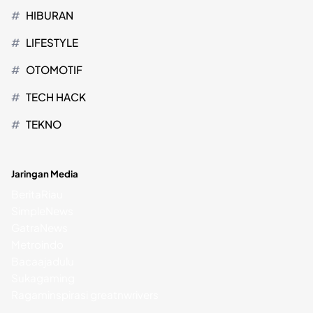
HIBURAN
LIFESTYLE
OTOMOTIF
TECH HACK
TEKNO
Jaringan Media
BeritaRiau
SimpleNews
GatraNews
Metroindo
Bacaajadulu
Sukagaming
Ragaminspirasi
greatnwrivers