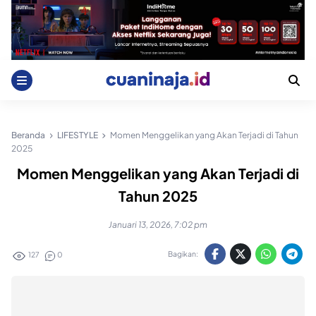
Skip
to
content
Beranda
LIFESTYLE
Momen Menggelikan yang Akan Terjadi di Tahun
2025
Momen Menggelikan yang Akan Terjadi di
Tahun 2025
Januari 13, 2026, 7:02 pm
Bagikan:
127
0