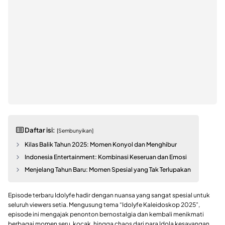
Daftar isi:
[Sembunyikan]
Kilas Balik Tahun 2025: Momen Konyol dan Menghibur
Indonesia Entertainment: Kombinasi Keseruan dan Emosi
Menjelang Tahun Baru: Momen Spesial yang Tak Terlupakan
Episode terbaru Idolyfe hadir dengan nuansa yang sangat spesial untuk
seluruh viewers setia. Mengusung tema “Idolyfe Kaleidoskop 2025”,
episode ini mengajak penonton bernostalgia dan kembali menikmati
berbagai momen seru, kocak, hingga chaos dari para Idola kesayangan.