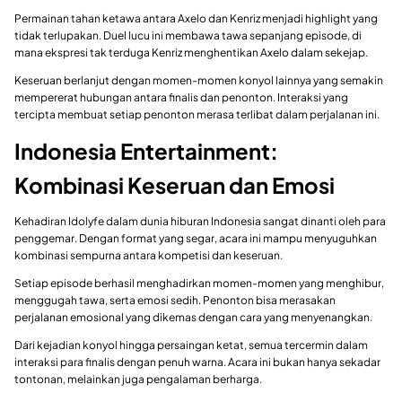
Permainan tahan ketawa antara Axelo dan Kenriz menjadi highlight yang
tidak terlupakan. Duel lucu ini membawa tawa sepanjang episode, di
mana ekspresi tak terduga Kenriz menghentikan Axelo dalam sekejap.
Keseruan berlanjut dengan momen-momen konyol lainnya yang semakin
mempererat hubungan antara finalis dan penonton. Interaksi yang
tercipta membuat setiap penonton merasa terlibat dalam perjalanan ini.
Indonesia Entertainment:
Kombinasi Keseruan dan Emosi
Kehadiran Idolyfe dalam dunia hiburan Indonesia sangat dinanti oleh para
penggemar. Dengan format yang segar, acara ini mampu menyuguhkan
kombinasi sempurna antara kompetisi dan keseruan.
Setiap episode berhasil menghadirkan momen-momen yang menghibur,
menggugah tawa, serta emosi sedih. Penonton bisa merasakan
perjalanan emosional yang dikemas dengan cara yang menyenangkan.
Dari kejadian konyol hingga persaingan ketat, semua tercermin dalam
interaksi para finalis dengan penuh warna. Acara ini bukan hanya sekadar
tontonan, melainkan juga pengalaman berharga.