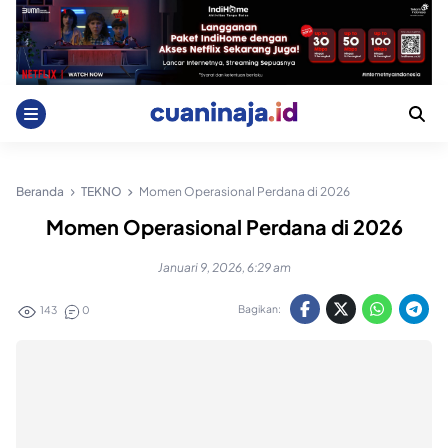
Skip
to
content
Beranda
TEKNO
Momen Operasional Perdana di 2026
Momen Operasional Perdana di 2026
Januari 9, 2026, 6:29 am
Bagikan:
143
0