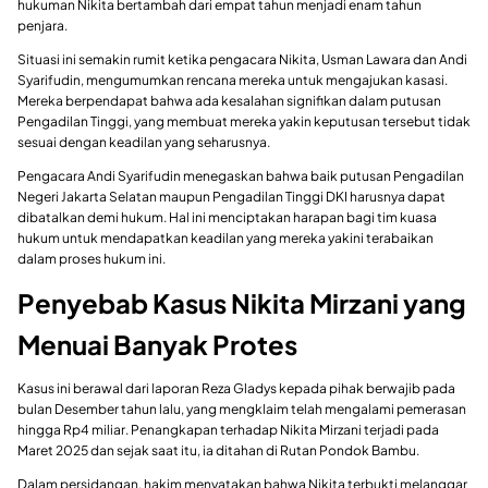
hukuman Nikita bertambah dari empat tahun menjadi enam tahun
penjara.
Situasi ini semakin rumit ketika pengacara Nikita, Usman Lawara dan Andi
Syarifudin, mengumumkan rencana mereka untuk mengajukan kasasi.
Mereka berpendapat bahwa ada kesalahan signifikan dalam putusan
Pengadilan Tinggi, yang membuat mereka yakin keputusan tersebut tidak
sesuai dengan keadilan yang seharusnya.
Pengacara Andi Syarifudin menegaskan bahwa baik putusan Pengadilan
Negeri Jakarta Selatan maupun Pengadilan Tinggi DKI harusnya dapat
dibatalkan demi hukum. Hal ini menciptakan harapan bagi tim kuasa
hukum untuk mendapatkan keadilan yang mereka yakini terabaikan
dalam proses hukum ini.
Penyebab Kasus Nikita Mirzani yang
Menuai Banyak Protes
Kasus ini berawal dari laporan Reza Gladys kepada pihak berwajib pada
bulan Desember tahun lalu, yang mengklaim telah mengalami pemerasan
hingga Rp4 miliar. Penangkapan terhadap Nikita Mirzani terjadi pada
Maret 2025 dan sejak saat itu, ia ditahan di Rutan Pondok Bambu.
Dalam persidangan, hakim menyatakan bahwa Nikita terbukti melanggar