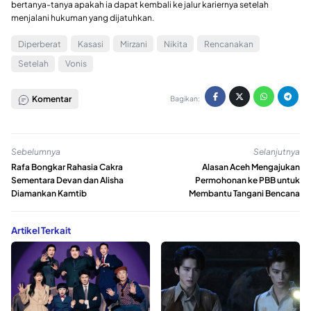
bertanya-tanya apakah ia dapat kembali ke jalur kariernya setelah
menjalani hukuman yang dijatuhkan.
Diperberat
Kasasi
Mirzani
Nikita
Rencanakan
Setelah
Vonis
Komentar
Bagikan:
Sebelumnya
Selanjutnya
Rafa Bongkar Rahasia Cakra
Alasan Aceh Mengajukan
Sementara Devan dan Alisha
Permohonan ke PBB untuk
Diamankan Kamtib
Membantu Tangani Bencana
Artikel Terkait