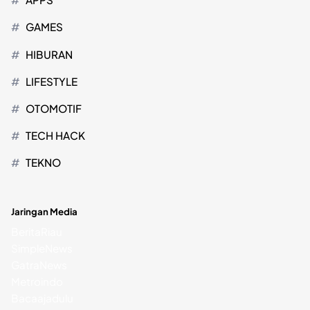
GAMES
HIBURAN
LIFESTYLE
OTOMOTIF
TECH HACK
TEKNO
Jaringan Media
BeritaRiau
SimpleNews
GatraNews
Metroindo
Bacaajadulu