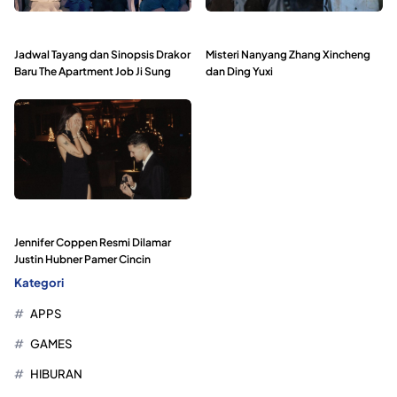
Jadwal Tayang dan Sinopsis Drakor
Misteri Nanyang Zhang Xincheng
Baru The Apartment Job Ji Sung
dan Ding Yuxi
Jennifer Coppen Resmi Dilamar
Justin Hubner Pamer Cincin
Kategori
APPS
GAMES
HIBURAN