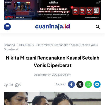
Skip
to
content
Beranda
HIBURAN
Nikita Mirzani Rencanakan Kasasi Setelah Vonis
Diperberat
Nikita Mirzani Rencanakan Kasasi Setelah
Vonis Diperberat
Desember 14, 2025, 6:03 pm
Bagikan:
186
0