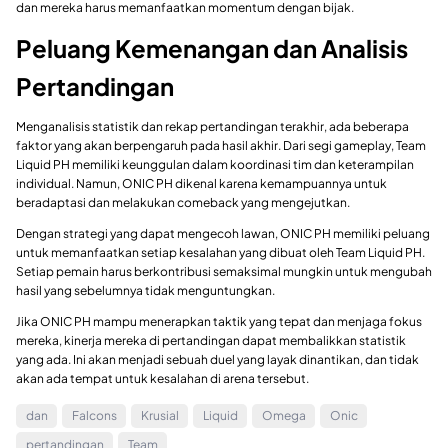
dan mereka harus memanfaatkan momentum dengan bijak.
Peluang Kemenangan dan Analisis
Pertandingan
Menganalisis statistik dan rekap pertandingan terakhir, ada beberapa
faktor yang akan berpengaruh pada hasil akhir. Dari segi gameplay, Team
Liquid PH memiliki keunggulan dalam koordinasi tim dan keterampilan
individual. Namun, ONIC PH dikenal karena kemampuannya untuk
beradaptasi dan melakukan comeback yang mengejutkan.
Dengan strategi yang dapat mengecoh lawan, ONIC PH memiliki peluang
untuk memanfaatkan setiap kesalahan yang dibuat oleh Team Liquid PH.
Setiap pemain harus berkontribusi semaksimal mungkin untuk mengubah
hasil yang sebelumnya tidak menguntungkan.
Jika ONIC PH mampu menerapkan taktik yang tepat dan menjaga fokus
mereka, kinerja mereka di pertandingan dapat membalikkan statistik
yang ada. Ini akan menjadi sebuah duel yang layak dinantikan, dan tidak
akan ada tempat untuk kesalahan di arena tersebut.
dan
Falcons
Krusial
Liquid
Omega
Onic
pertandingan
Team