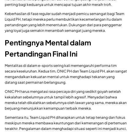
penting bagi keduanya untuk mencapai tujuan akhir meraih trofi.
Keberhasilan di fase reguler sudah menjadi pemicu semangat bagi Team
Liquid PH, tetapi mereka perlu membuktikan kecemerlangan itu dalam
pertandingan yang lebih menentukan. Dukungan dari para penggemar
yang loyal juga semakin menambah semangat juang mereka.
Pentingnya Mental dalam
Pertandingan Final Ini
Mentalitas di dalam e-sports sering kali memengaruhi performa tim
secara keseluruhan. Kedua tim, ONIC PH dan Team Liquid PH, akan sangat
mengandalkan kekuatan mental untuk menghadapi tekanan yang
datang saat permainan berlangsung.
ONIC PH harus mengatasi rasa percaya diri yang sedikit goyah setelah
kekalahan sebelumnya untuk tampil lebih agresif. Menyadari bahwa
mereka telah dikalahkan sebelumnya oleh lawan yang sama, mereka akan
berjuang menunjukkan kemampuan terbaik mereka.
Sementara itu, Team Liquid PH diharapkan untuk tetap tenang dan fokus
meskipun mereka membawa keuntungan dari kemenangan di pertemuan
terakhir. Pengalaman dalam menghadapi situasi seperti ini menjadi kunci,