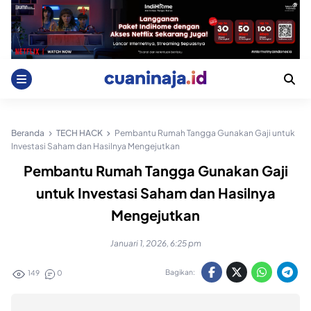
Skip
to
content
Beranda
TECH HACK
Pembantu Rumah Tangga Gunakan Gaji untuk
Investasi Saham dan Hasilnya Mengejutkan
Pembantu Rumah Tangga Gunakan Gaji
untuk Investasi Saham dan Hasilnya
Mengejutkan
Januari 1, 2026, 6:25 pm
Bagikan:
149
0