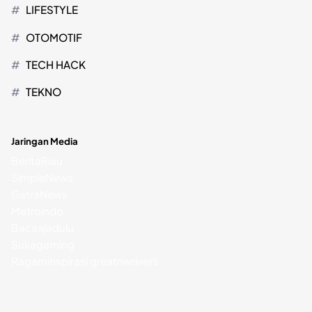
LIFESTYLE
OTOMOTIF
TECH HACK
TEKNO
Jaringan Media
BeritaRiau
SimpleNews
GatraNews
Metroindo
Bacaajadulu
Sukagaming
Ragaminspirasi
greatnwrivers