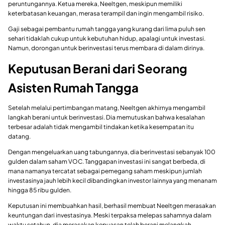
peruntungannya. Ketua mereka, Neeltgen, meskipun memiliki
keterbatasan keuangan, merasa terampil dan ingin mengambil risiko.
Gaji sebagai pembantu rumah tangga yang kurang dari lima puluh sen
sehari tidaklah cukup untuk kebutuhan hidup, apalagi untuk investasi.
Namun, dorongan untuk berinvestasi terus membara di dalam dirinya.
Keputusan Berani dari Seorang
Asisten Rumah Tangga
Setelah melalui pertimbangan matang, Neeltgen akhirnya mengambil
langkah berani untuk berinvestasi. Dia memutuskan bahwa kesalahan
terbesar adalah tidak mengambil tindakan ketika kesempatan itu
datang.
Dengan mengeluarkan uang tabungannya, dia berinvestasi sebanyak 100
gulden dalam saham VOC. Tanggapan investasi ini sangat berbeda, di
mana namanya tercatat sebagai pemegang saham meskipun jumlah
investasinya jauh lebih kecil dibandingkan investor lainnya yang menanam
hingga 85 ribu gulden.
Keputusan ini membuahkan hasil, berhasil membuat Neeltgen merasakan
keuntungan dari investasinya. Meski terpaksa melepas sahamnya dalam
waktu setahun, dia merasakan kepuasan telah berani melangkah.