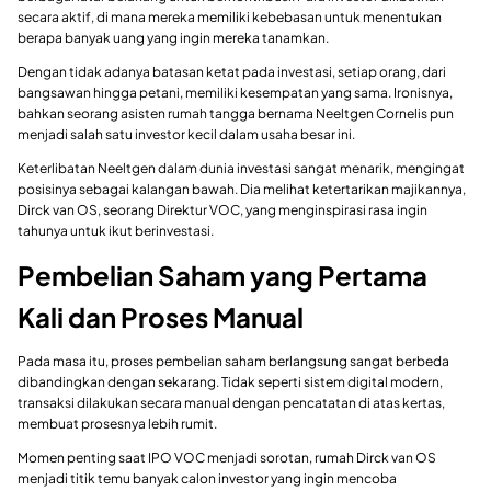
secara aktif, di mana mereka memiliki kebebasan untuk menentukan
berapa banyak uang yang ingin mereka tanamkan.
Dengan tidak adanya batasan ketat pada investasi, setiap orang, dari
bangsawan hingga petani, memiliki kesempatan yang sama. Ironisnya,
bahkan seorang asisten rumah tangga bernama Neeltgen Cornelis pun
menjadi salah satu investor kecil dalam usaha besar ini.
Keterlibatan Neeltgen dalam dunia investasi sangat menarik, mengingat
posisinya sebagai kalangan bawah. Dia melihat ketertarikan majikannya,
Dirck van OS, seorang Direktur VOC, yang menginspirasi rasa ingin
tahunya untuk ikut berinvestasi.
Pembelian Saham yang Pertama
Kali dan Proses Manual
Pada masa itu, proses pembelian saham berlangsung sangat berbeda
dibandingkan dengan sekarang. Tidak seperti sistem digital modern,
transaksi dilakukan secara manual dengan pencatatan di atas kertas,
membuat prosesnya lebih rumit.
Momen penting saat IPO VOC menjadi sorotan, rumah Dirck van OS
menjadi titik temu banyak calon investor yang ingin mencoba