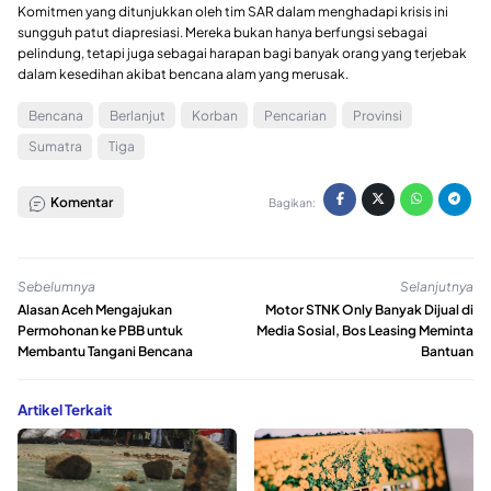
Komitmen yang ditunjukkan oleh tim SAR dalam menghadapi krisis ini
sungguh patut diapresiasi. Mereka bukan hanya berfungsi sebagai
pelindung, tetapi juga sebagai harapan bagi banyak orang yang terjebak
dalam kesedihan akibat bencana alam yang merusak.
Bencana
Berlanjut
Korban
Pencarian
Provinsi
Sumatra
Tiga
Komentar
Bagikan:
Sebelumnya
Selanjutnya
Alasan Aceh Mengajukan
Motor STNK Only Banyak Dijual di
Permohonan ke PBB untuk
Media Sosial, Bos Leasing Meminta
Membantu Tangani Bencana
Bantuan
Artikel Terkait