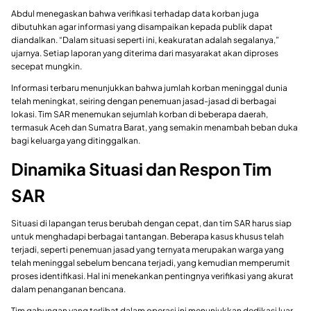
Abdul menegaskan bahwa verifikasi terhadap data korban juga
dibutuhkan agar informasi yang disampaikan kepada publik dapat
diandalkan. “Dalam situasi seperti ini, keakuratan adalah segalanya,”
ujarnya. Setiap laporan yang diterima dari masyarakat akan diproses
secepat mungkin.
Informasi terbaru menunjukkan bahwa jumlah korban meninggal dunia
telah meningkat, seiring dengan penemuan jasad-jasad di berbagai
lokasi. Tim SAR menemukan sejumlah korban di beberapa daerah,
termasuk Aceh dan Sumatra Barat, yang semakin menambah beban duka
bagi keluarga yang ditinggalkan.
Dinamika Situasi dan Respon Tim
SAR
Situasi di lapangan terus berubah dengan cepat, dan tim SAR harus siap
untuk menghadapi berbagai tantangan. Beberapa kasus khusus telah
terjadi, seperti penemuan jasad yang ternyata merupakan warga yang
telah meninggal sebelum bencana terjadi, yang kemudian memperumit
proses identifikasi. Hal ini menekankan pentingnya verifikasi yang akurat
dalam penanganan bencana.
Tim gabungan yang terlibat dalam operasi ini menunjukkan dedikasi luar