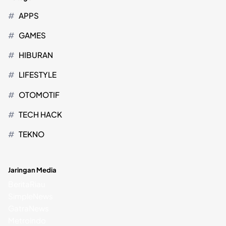
APPS
GAMES
HIBURAN
LIFESTYLE
OTOMOTIF
TECH HACK
TEKNO
Jaringan Media
BeritaRiau
SimpleNews
GatraNews
Metroindo