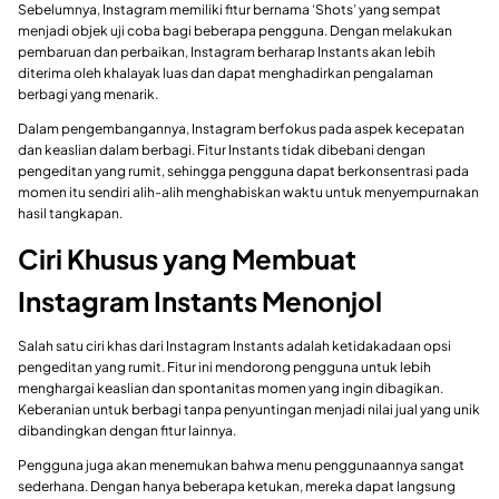
Sebelumnya, Instagram memiliki fitur bernama ‘Shots’ yang sempat
menjadi objek uji coba bagi beberapa pengguna. Dengan melakukan
pembaruan dan perbaikan, Instagram berharap Instants akan lebih
diterima oleh khalayak luas dan dapat menghadirkan pengalaman
berbagi yang menarik.
Dalam pengembangannya, Instagram berfokus pada aspek kecepatan
dan keaslian dalam berbagi. Fitur Instants tidak dibebani dengan
pengeditan yang rumit, sehingga pengguna dapat berkonsentrasi pada
momen itu sendiri alih-alih menghabiskan waktu untuk menyempurnakan
hasil tangkapan.
Ciri Khusus yang Membuat
Instagram Instants Menonjol
Salah satu ciri khas dari Instagram Instants adalah ketidakadaan opsi
pengeditan yang rumit. Fitur ini mendorong pengguna untuk lebih
menghargai keaslian dan spontanitas momen yang ingin dibagikan.
Keberanian untuk berbagi tanpa penyuntingan menjadi nilai jual yang unik
dibandingkan dengan fitur lainnya.
Pengguna juga akan menemukan bahwa menu penggunaannya sangat
sederhana. Dengan hanya beberapa ketukan, mereka dapat langsung