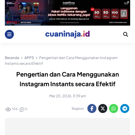
Skip
to
content
Beranda
APPS
Pengertian dan Cara Menggunakan Instagram
Instants secara Efektif
Pengertian dan Cara Menggunakan
Instagram Instants secara Efektif
Mei 20, 2026, 11:39 am
Bagikan:
106
0