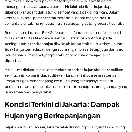
Modifikasi cuaca merupakan metode yang cukup inovatif dalam
menangani masalah cuaca ekstrem. Melalui teknik ini, hujan dapat
dikendalikan agar tidak jatuh di tempat yang tidak diinginkan. Dalam
konteks Jakarta, pemanfaatan metode ini dapat menjadi solusi
sementara untuk menghadapi hujan deras yang datang secara tiba-tiba.
Berdasarkan data dari BMKG, fenomena-fenomena atmosfer seperti La
Nina dan aktivitas Madden-Julian Oscillation berkontribusi pada
peningkatan intensitas hujan di wilayah Jabodetabek. Ini artinya, Jakarta
tidak hanya berhadapan dengan curah hujan biasa, tetapi juga dampak
perubahan iklim global yang membuat pola cuaca menjadi sulit
diprediksi.
Melalui modifikasi cuaca, diharapkan intensitas hujan bisa dikendalikan
sehingga risiko banjir dapat ditekan. Langkah ini juga selaras dengan
upaya mitigasi bencana yang lebih luas, yang seharusnya menjadi
perhatian utama pemerintah daerah dalam menciptakan lingkungan yang
lebih aman bagi masyarakat.
Kondisi Terkini di Jakarta: Dampak
Hujan yang Berkepanjangan
Sejak awal bulan Januari, Jakarta telah dirundung hujan yang tak kunjung