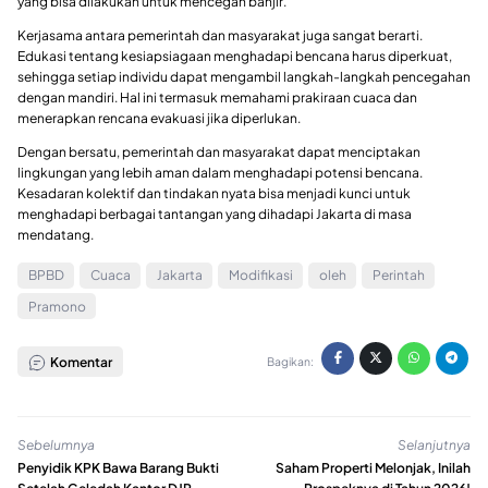
yang bisa dilakukan untuk mencegah banjir.
Kerjasama antara pemerintah dan masyarakat juga sangat berarti.
Edukasi tentang kesiapsiagaan menghadapi bencana harus diperkuat,
sehingga setiap individu dapat mengambil langkah-langkah pencegahan
dengan mandiri. Hal ini termasuk memahami prakiraan cuaca dan
menerapkan rencana evakuasi jika diperlukan.
Dengan bersatu, pemerintah dan masyarakat dapat menciptakan
lingkungan yang lebih aman dalam menghadapi potensi bencana.
Kesadaran kolektif dan tindakan nyata bisa menjadi kunci untuk
menghadapi berbagai tantangan yang dihadapi Jakarta di masa
mendatang.
BPBD
Cuaca
Jakarta
Modifikasi
oleh
Perintah
Pramono
Komentar
Bagikan:
Sebelumnya
Selanjutnya
Penyidik KPK Bawa Barang Bukti
Saham Properti Melonjak, Inilah