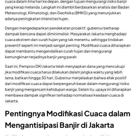
cuaca dalam lima hari ke depan, dengan tujuan mengurangi risiko banjir
yang kerap melanda. Langkah ini diambil berdasarkan analisis dari Badan
Meteorologi, Klimatologi, dan Geofisika (BMKG) yang menunjukkan
adanya peningkatan intensitas hujan.
Dengan mengedepankan pendekatan proaktif, gubernur berharap
dampak bencana dapat diminimalisir. Masyarakat Jakarta menghadapi
cuaca ekstrem dan curah hujan yang tak menentu, sehingga tindakan
preventif seperti ini menjadi sangat penting. Modifikasi cuaca diharapkan
dapat membantu mengendalikan curah hujan dan mengurangi
kemungkinan terjadinya banjir yang parah.
Saat ini, Pemprov DKI Jakarta telah menyiapkan dana yang mencukupi
jika modifikasi cuaca harus dilakukan dalam jangka waktu yang lebih
lama, bahkan hingga 30 hari. Gubernur menjelaskan bahwa efek positif
dari modifikasi cuaca dapat berpengaruh besar dalam mengurangi risiko
banjir yang mengancam kehidupan warga. Selain itu, upaya ini diharapkan
membawa dampak signifikan terhadap normalisasi keadaan cuaca di
Jakarta.
Pentingnya Modifikasi Cuaca dalam
Mengantisipasi Banjir di Jakarta