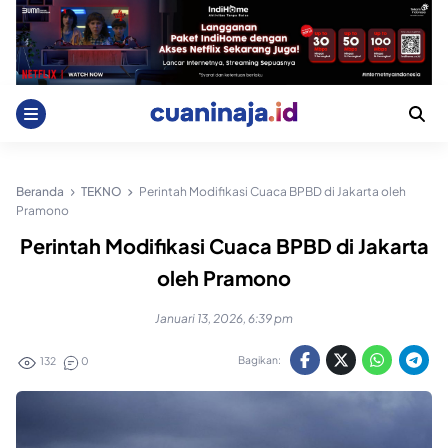
Skip
to
content
Beranda
TEKNO
Perintah Modifikasi Cuaca BPBD di Jakarta oleh
Pramono
Perintah Modifikasi Cuaca BPBD di Jakarta
oleh Pramono
Januari 13, 2026, 6:39 pm
Bagikan:
132
0