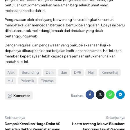
bertujuan untuk memberikan rasa aman bagi seluruh umat yang
melaksanakan ibadah ini.
Pengawasan oleh pihak yang berwenang harus ditingkatkan untuk
mendeteksi dan mencegah berbagai bentuk pelanggaran. Upaya ini perlu
dilakukan untuk melindungi jemaah dari tindakan yang tidak
bertanggung jawab.
Dengan regulasi dan pengawasan yang baik, pelaksanaan haji ke
depannya diharapkan dapat berjalan lebih lancar dan aman. Hal ini akan
memberi kepercayaan lebih kepada para jemaah untuk menunaikan
ibadah suci ini.
Ajak
Berunding
Dam
dan
DPR
Haji
Kemenhaj
MUI
Polemik
Timwas
Komentar
Bagikan:
Sebelumnya
Selanjutnya
Dampak Kenaikan Harga Dolar AS
Hasto tentang Jokowi Blusukan:
terhadap Sektor Perumahan yang
Tanggung Jawab Seorang