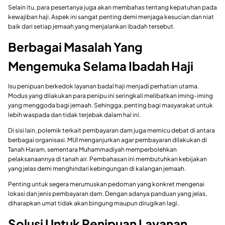
Selain itu, para pesertanya juga akan membahas tentang kepatuhan pada
kewajiban haji. Aspek ini sangat penting demi menjaga kesucian dan niat
baik dari setiap jemaah yang menjalankan ibadah tersebut.
Berbagai Masalah Yang
Mengemuka Selama Ibadah Haji
Isu penipuan berkedok layanan badal haji menjadi perhatian utama.
Modus yang dilakukan para penipu ini seringkali melibatkan iming-iming
yang menggoda bagi jemaah. Sehingga, penting bagi masyarakat untuk
lebih waspada dan tidak terjebak dalam hal ini.
Di sisi lain, polemik terkait pembayaran dam juga memicu debat di antara
berbagai organisasi. MUI menganjurkan agar pembayaran dilakukan di
Tanah Haram, sementara Muhammadiyah memperbolehkan
pelaksanaannya di tanah air. Pembahasan ini membutuhkan kebijakan
yang jelas demi menghindari kebingungan di kalangan jemaah.
Penting untuk segera merumuskan pedoman yang konkret mengenai
lokasi dan jenis pembayaran dam. Dengan adanya panduan yang jelas,
diharapkan umat tidak akan bingung maupun dirugikan lagi.
Solusi Untuk Penipuan Layanan