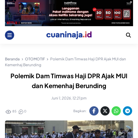
Skip
to
content
Beranda
OTOMOTIF
Polemik Dam Timwas Haji DPR Ajak MUI dan
Kemenhaj Berunding
Polemik Dam Timwas Haji DPR Ajak MUI
dan Kemenhaj Berunding
Juni 1, 2026, 12:21 pm
Bagikan:
85
0