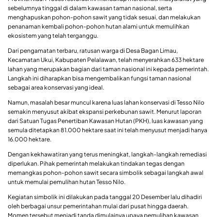
sebelumnya tinggal di dalam kawasan taman nasional, serta
menghapuskan pohon-pohon sawit yang tidak sesuai, dan melakukan
penanaman kembali pohon-pohon hutan alami untuk memulihkan
ekosistem yang telah terganggu.
Dari pengamatan terbaru, ratusan warga di Desa Bagan Limau,
Kecamatan Ukui, Kabupaten Pelalawan, telah menyerahkan 633 hektare
lahan yang merupakan bagian dari taman nasional ini kepada pemerintah.
Langkah ini diharapkan bisa mengembalikan fungsi taman nasional
sebagai area konservasi yang ideal.
Namun, masalah besar muncul karena luas lahan konservasi di Tesso Nilo
semakin menyusut akibat ekspansi perkebunan sawit. Menurut laporan
dari Satuan Tugas Penertiban Kawasan Hutan (PKH), luas kawasan yang
semula ditetapkan 81.000 hektare saat ini telah menyusut menjadi hanya
16.000 hektare.
Dengan kekhawatiran yang terus meningkat, langkah-langkah remediasi
diperlukan. Pihak pemerintah melakukan tindakan tegas dengan
memangkas pohon-pohon sawit secara simbolik sebagai langkah awal
untuk memulai pemulihan hutan Tesso Nilo.
Kegiatan simbolik ini dilakukan pada tanggal 20 Desember lalu dihadiri
oleh berbagai unsur pemerintahan mulai dari pusat hingga daerah.
Momen tersebut menjadi tanda dimulainya upaya pemulihan kawasan