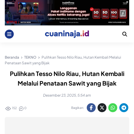
Skip
to
content
Beranda
TEKNO
Pulihkan Tesso Nilo Riau, Hutan Kembali Melalui
Penataan Sawit yang Bijak
Pulihkan Tesso Nilo Riau, Hutan Kembali
Melalui Penataan Sawit yang Bijak
Desember 23, 2025, 5:54 am
Bagikan:
152
0