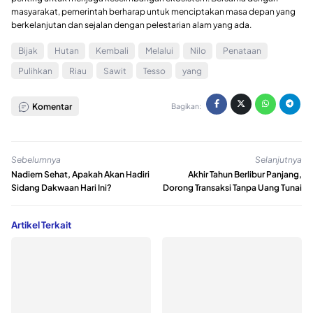
masyarakat, pemerintah berharap untuk menciptakan masa depan yang
berkelanjutan dan sejalan dengan pelestarian alam yang ada.
Bijak
Hutan
Kembali
Melalui
Nilo
Penataan
Pulihkan
Riau
Sawit
Tesso
yang
Komentar
Bagikan:
Sebelumnya
Selanjutnya
Nadiem Sehat, Apakah Akan Hadiri
Akhir Tahun Berlibur Panjang,
Sidang Dakwaan Hari Ini?
Dorong Transaksi Tanpa Uang Tunai
Artikel Terkait