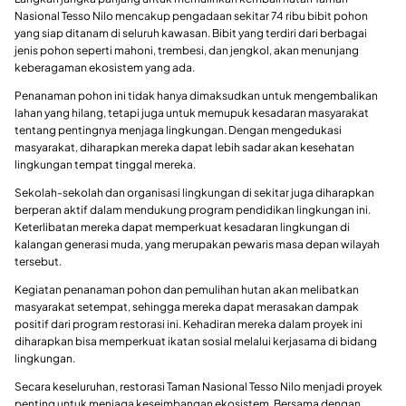
Nasional Tesso Nilo mencakup pengadaan sekitar 74 ribu bibit pohon
yang siap ditanam di seluruh kawasan. Bibit yang terdiri dari berbagai
jenis pohon seperti mahoni, trembesi, dan jengkol, akan menunjang
keberagaman ekosistem yang ada.
Penanaman pohon ini tidak hanya dimaksudkan untuk mengembalikan
lahan yang hilang, tetapi juga untuk memupuk kesadaran masyarakat
tentang pentingnya menjaga lingkungan. Dengan mengedukasi
masyarakat, diharapkan mereka dapat lebih sadar akan kesehatan
lingkungan tempat tinggal mereka.
Sekolah-sekolah dan organisasi lingkungan di sekitar juga diharapkan
berperan aktif dalam mendukung program pendidikan lingkungan ini.
Keterlibatan mereka dapat memperkuat kesadaran lingkungan di
kalangan generasi muda, yang merupakan pewaris masa depan wilayah
tersebut.
Kegiatan penanaman pohon dan pemulihan hutan akan melibatkan
masyarakat setempat, sehingga mereka dapat merasakan dampak
positif dari program restorasi ini. Kehadiran mereka dalam proyek ini
diharapkan bisa memperkuat ikatan sosial melalui kerjasama di bidang
lingkungan.
Secara keseluruhan, restorasi Taman Nasional Tesso Nilo menjadi proyek
penting untuk menjaga keseimbangan ekosistem. Bersama dengan