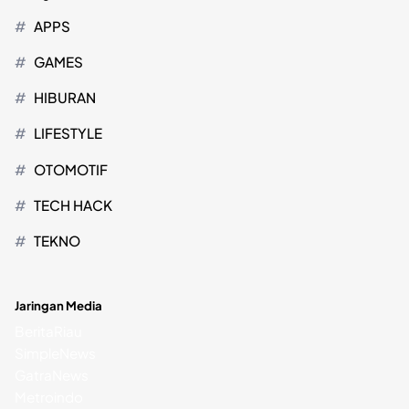
APPS
GAMES
HIBURAN
LIFESTYLE
OTOMOTIF
TECH HACK
TEKNO
Jaringan Media
BeritaRiau
SimpleNews
GatraNews
Metroindo