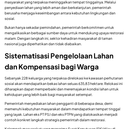
masyarakat yang terpaksa meninggalkan tempat tinggalnya. Melalui
penyediaan lahan yang lebih aman dan berkelanjutan, pemerintah
berusaha menjaga keseimbangan antara kebutuhan lingkungan dan
sosial.
Bukan hanya sekadar pemindahan, pemerintah berkomitmen untuk
mengalikasikan berbagai sumber daya untuk mendukung upaya restorasi
malam. Dengan langkah ini, sektor kehadiran masyarakat di taman
nasional juga diperhatikan dan tidak diabaikan.
Sistematisasi Pengelolaan Lahan
dan Kompensasi bagi Warga
Sebanyak 228 keluarga yang terpaksa direlokasi ke kawasan perhutanan
sosial akan mendapatkan bekas lahan seluas 635,83 hektare. Relokasi ini
diharapkan dapat memperbaiki dan meremajakan kondisi lahan untuk
kehidupan yang lebih baik bagi masyarakat setempat.
Pemerintah menyediakan lahan pengganti di beberapa desa, demi
memenuhi kebutuhan masyarakat dalam mendapatkan tempat tinggal
yang layak. Lahan eks PT PSJ dan eks PTPN yang dialokasikan menjadi
contoh konkret langkah strategis pemerintah dalam restorasi.
Kelompok masyarakat yang menerima Surat Keputusan (SK) Hijau di