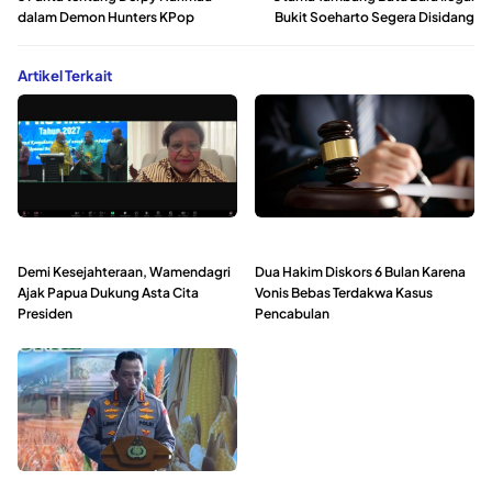
dalam Demon Hunters KPop
Bukit Soeharto Segera Disidang
Artikel Terkait
Demi Kesejahteraan, Wamendagri
Dua Hakim Diskors 6 Bulan Karena
Ajak Papua Dukung Asta Cita
Vonis Bebas Terdakwa Kasus
Presiden
Pencabulan