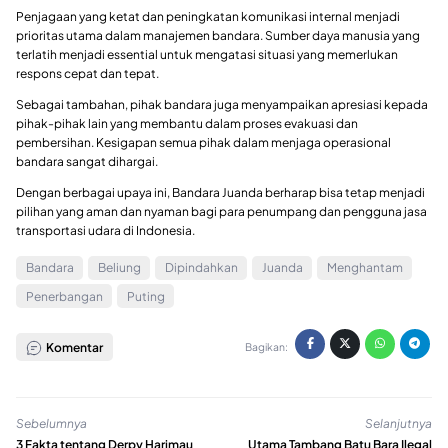
Penjagaan yang ketat dan peningkatan komunikasi internal menjadi
prioritas utama dalam manajemen bandara. Sumber daya manusia yang
terlatih menjadi essential untuk mengatasi situasi yang memerlukan
respons cepat dan tepat.
Sebagai tambahan, pihak bandara juga menyampaikan apresiasi kepada
pihak-pihak lain yang membantu dalam proses evakuasi dan
pembersihan. Kesigapan semua pihak dalam menjaga operasional
bandara sangat dihargai.
Dengan berbagai upaya ini, Bandara Juanda berharap bisa tetap menjadi
pilihan yang aman dan nyaman bagi para penumpang dan pengguna jasa
transportasi udara di Indonesia.
Bandara
Beliung
Dipindahkan
Juanda
Menghantam
Penerbangan
Puting
Komentar
Bagikan:
Sebelumnya
Selanjutnya
3 Fakta tentang Derpy Harimau
Utama Tambang Batu Bara Ilegal