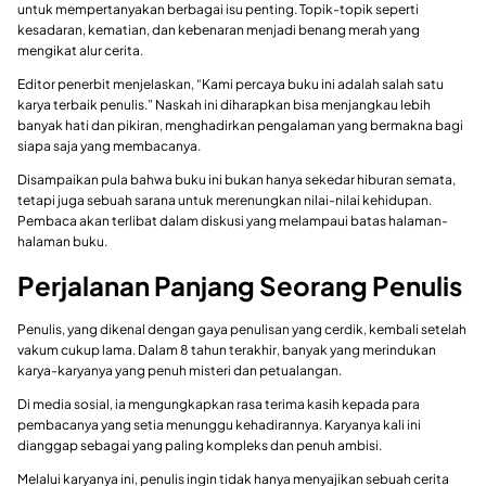
untuk mempertanyakan berbagai isu penting. Topik-topik seperti
kesadaran, kematian, dan kebenaran menjadi benang merah yang
mengikat alur cerita.
Editor penerbit menjelaskan, “Kami percaya buku ini adalah salah satu
karya terbaik penulis.” Naskah ini diharapkan bisa menjangkau lebih
banyak hati dan pikiran, menghadirkan pengalaman yang bermakna bagi
siapa saja yang membacanya.
Disampaikan pula bahwa buku ini bukan hanya sekedar hiburan semata,
tetapi juga sebuah sarana untuk merenungkan nilai-nilai kehidupan.
Pembaca akan terlibat dalam diskusi yang melampaui batas halaman-
halaman buku.
Perjalanan Panjang Seorang Penulis
Penulis, yang dikenal dengan gaya penulisan yang cerdik, kembali setelah
vakum cukup lama. Dalam 8 tahun terakhir, banyak yang merindukan
karya-karyanya yang penuh misteri dan petualangan.
Di media sosial, ia mengungkapkan rasa terima kasih kepada para
pembacanya yang setia menunggu kehadirannya. Karyanya kali ini
dianggap sebagai yang paling kompleks dan penuh ambisi.
Melalui karyanya ini, penulis ingin tidak hanya menyajikan sebuah cerita