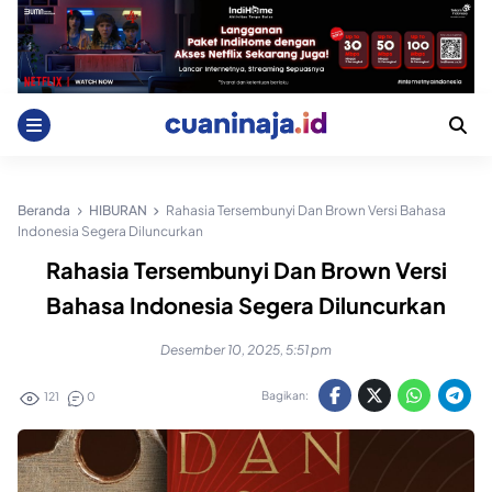
Skip
to
content
Beranda
HIBURAN
Rahasia Tersembunyi Dan Brown Versi Bahasa
Indonesia Segera Diluncurkan
Rahasia Tersembunyi Dan Brown Versi
Bahasa Indonesia Segera Diluncurkan
Desember 10, 2025, 5:51 pm
Bagikan:
121
0