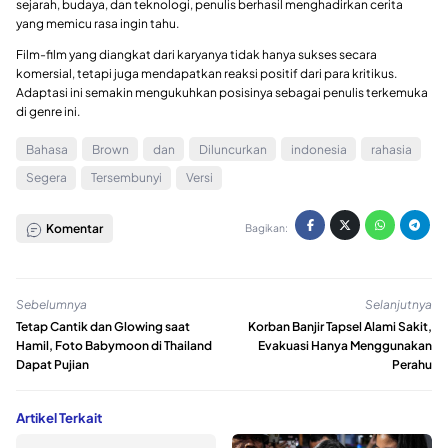
sejarah, budaya, dan teknologi, penulis berhasil menghadirkan cerita
yang memicu rasa ingin tahu.
Film-film yang diangkat dari karyanya tidak hanya sukses secara
komersial, tetapi juga mendapatkan reaksi positif dari para kritikus.
Adaptasi ini semakin mengukuhkan posisinya sebagai penulis terkemuka
di genre ini.
Bahasa
Brown
dan
Diluncurkan
indonesia
rahasia
Segera
Tersembunyi
Versi
Komentar
Bagikan:
Sebelumnya
Selanjutnya
Tetap Cantik dan Glowing saat
Korban Banjir Tapsel Alami Sakit,
Hamil, Foto Babymoon di Thailand
Evakuasi Hanya Menggunakan
Dapat Pujian
Perahu
Artikel Terkait