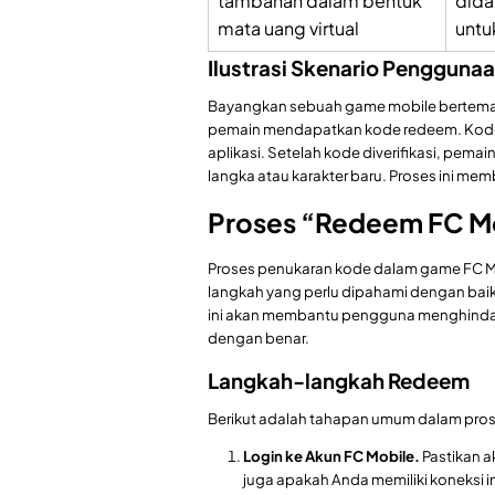
tambahan dalam bentuk
dida
mata uang virtual
untu
Ilustrasi Skenario Pengguna
Bayangkan sebuah game mobile bertema 
pemain mendapatkan kode redeem. Kode 
aplikasi. Setelah kode diverifikasi, pemai
langka atau karakter baru. Proses ini mem
Proses “Redeem FC M
Proses penukaran kode dalam game FC Mo
langkah yang perlu dipahami dengan bai
ini akan membantu pengguna menghindar
dengan benar.
Langkah-langkah Redeem
Berikut adalah tahapan umum dalam pro
Login ke Akun FC Mobile.
Pastikan a
juga apakah Anda memiliki koneksi in