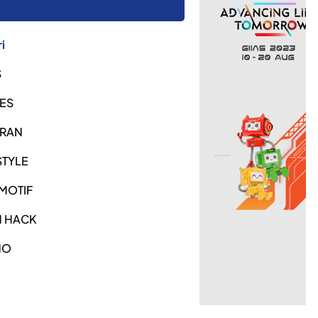
i
S
ES
URAN
STYLE
MOTIF
H HACK
NO