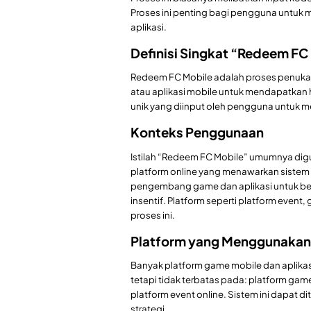
Proses ini penting bagi pengguna untu
aplikasi.
Definisi Singkat “Redeem FC
Redeem FC Mobile adalah proses penukar
atau aplikasi mobile untuk mendapatkan 
unik yang diinput oleh pengguna untuk 
Konteks Penggunaan
Istilah “Redeem FC Mobile” umumnya dig
platform online yang menawarkan sistem 
pengembang game dan aplikasi untuk be
insentif. Platform seperti platform even
proses ini.
Platform yang Menggunakan
Banyak platform game mobile dan aplika
tetapi tidak terbatas pada: platform gam
platform event online. Sistem ini dapat 
strategi.