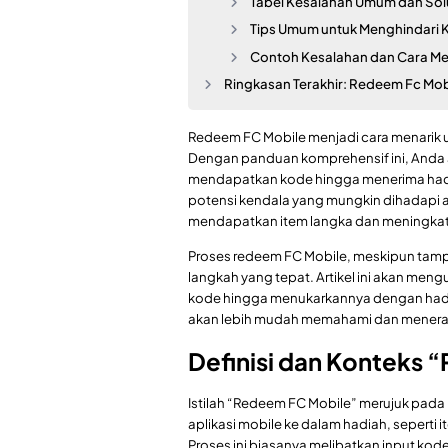
Tabel Kesalahan Umum dan Sol
Tips Umum untuk Menghindari 
Contoh Kesalahan dan Cara Me
Ringkasan Terakhir: Redeem Fc Mob
Redeem FC Mobile menjadi cara menarik 
Dengan panduan komprehensif ini, Anda 
mendapatkan kode hingga menerima hadia
potensi kendala yang mungkin dihadap
mendapatkan item langka dan meningka
Proses redeem FC Mobile, meskipun ta
langkah yang tepat. Artikel ini akan meng
kode hingga menukarkannya dengan hadiah
akan lebih mudah memahami dan menerap
Definisi dan Konteks
Istilah “Redeem FC Mobile” merujuk pad
aplikasi mobile ke dalam hadiah, seperti 
Proses ini biasanya melibatkan input kod