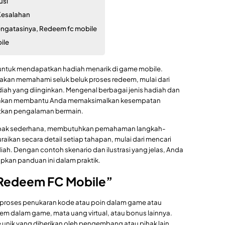
usi
Kesalahan
ngatasinya, Redeem fc mobile
ile
untuk mendapatkan hadiah menarik di game mobile.
akan memahami seluk beluk proses redeem, mulai dari
h yang diinginkan. Mengenal berbagai jenis hadiah dan
i akan membantu Anda memaksimalkan kesempatan
tkan pengalaman bermain.
mpak sederhana, membutuhkan pemahaman langkah-
uraikan secara detail setiap tahapan, mulai dari mencari
. Dengan contoh skenario dan ilustrasi yang jelas, Anda
kan panduan ini dalam praktik.
 “Redeem FC Mobile”
a proses penukaran kode atau poin dalam game atau
item dalam game, mata uang virtual, atau bonus lainnya.
e unik yang diberikan oleh pengembang atau pihak lain.