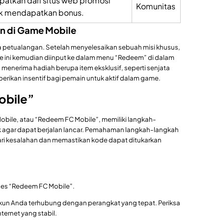
patkan dari situs web promosi
Komunitas
k mendapatkan bonus.
an di Game Mobile
petualangan. Setelah menyelesaikan sebuah misi khusus,
ini kemudian diinput ke dalam menu “Redeem” di dalam
n menerima hadiah berupa item eksklusif, seperti senjata
berikan insentif bagi pemain untuk aktif dalam game.
obile”
bile, atau “Redeem FC Mobile”, memiliki langkah-
k agar dapat berjalan lancar. Pemahaman langkah-langkah
i kesalahan dan memastikan kode dapat ditukarkan
ses “Redeem FC Mobile”.
kun Anda terhubung dengan perangkat yang tepat. Periksa
ternet yang stabil.