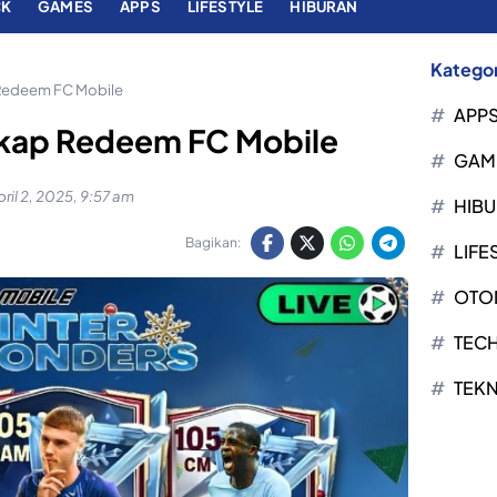
CK
GAMES
APPS
LIFESTYLE
HIBURAN
Kategor
Redeem FC Mobile
APP
kap Redeem FC Mobile
GAM
ril 2, 2025, 9:57 am
HIB
Bagikan:
LIFE
OTO
TEC
TEK