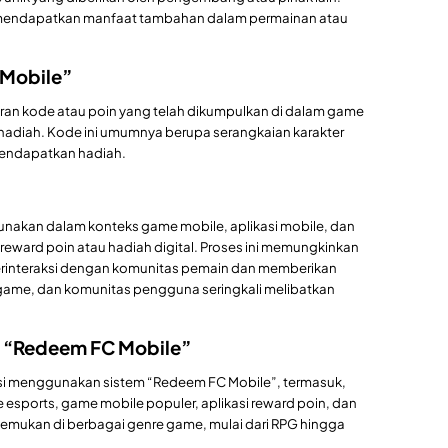
k mendapatkan manfaat tambahan dalam permainan atau
 Mobile”
an kode atau poin yang telah dikumpulkan di dalam game
hadiah. Kode ini umumnya berupa serangkaian karakter
mendapatkan hadiah.
unakan dalam konteks game mobile, aplikasi mobile, dan
reward poin atau hadiah digital. Proses ini memungkinkan
rinteraksi dengan komunitas pemain dan memberikan
t, game, dan komunitas pengguna seringkali melibatkan
 “Redeem FC Mobile”
si menggunakan sistem “Redeem FC Mobile”, termasuk,
e esports, game mobile populer, aplikasi reward poin, dan
ditemukan di berbagai genre game, mulai dari RPG hingga