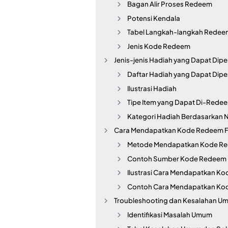
Bagan Alir Proses Redeem
Potensi Kendala
Tabel Langkah-langkah Rede
Jenis Kode Redeem
Jenis-jenis Hadiah yang Dapat Dipe
Daftar Hadiah yang Dapat Dipe
Ilustrasi Hadiah
Tipe Item yang Dapat Di-Rede
Kategori Hadiah Berdasarkan Ni
Cara Mendapatkan Kode Redeem F
Metode Mendapatkan Kode R
Contoh Sumber Kode Redeem
Ilustrasi Cara Mendapatkan K
Contoh Cara Mendapatkan Ko
Troubleshooting dan Kesalahan U
Identifikasi Masalah Umum