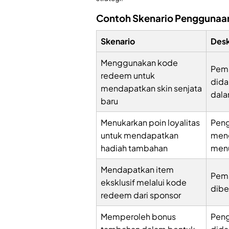
Contoh Skenario Penggunaa
Skenario
Desk
Menggunakan kode
Pem
redeem untuk
dida
mendapatkan skin senjata
dal
baru
Menukarkan poin loyalitas
Peng
untuk mendapatkan
meng
hadiah tambahan
menu
Mendapatkan item
Pem
eksklusif melalui kode
dibe
redeem dari sponsor
Memperoleh bonus
Pen