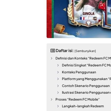
Daftar isi:
[Sembunyikan]
Definisi dan Konteks “Redeem FC M
Definisi Singkat “Redeem FC M
Konteks Penggunaan
Platform yang Menggunakan “
Contoh Skenario Penggunaan
Ilustrasi Skenario Penggunaan
Proses “Redeem FC Mobile”
Langkah-langkah Redeem