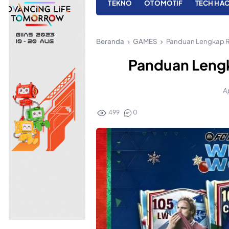
TEKNO
OTOMOTIF
TECH HA
Beranda
GAMES
Panduan Lengkap 
Panduan Leng
Ap
499
0