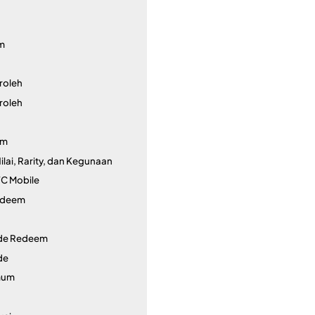
em
roleh
roleh
em
lai, Rarity, dan Kegunaan
C Mobile
edeem
ode Redeem
de
mum