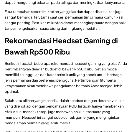
dapat mengurangi tekanan pada telinga dan meningkatkan kenyamanan.
Fitur tambahan seperti mikrofon yang jelas dan dapat disesuaikan juga
sangat berharga, terutama saat sesi permainan tim di mana komunikasi
sangat penting. Pastikan mikrofon dapat menangkap suara dengan baik
tanpa mengeluarkan suara bising dari lingkungan sekitar.
Rekomendasi Headset Gaming di
Bawah Rp500 Ribu
Berikut ini adalah beberapa rekomendasi headset gaming yang bisa Anda
pertimbangkan dengan budget di bawah Rp500 ribu. Setiap model
memiliki keunggulan dan karakteristik unik yang cocok untuk berbagai
jenis permainan dan preferensi pengguna. Pertimbangan fitur serta
kenyamanan akan membawa pengalaman bermain Anda menjadi lebih
optimal.
Salah satu pilihan yang menarik adalah headset dengan desain over-ear
yang dilengkapi dengan pencahayaan RGB. Ini tidak hanya memberikan
efek visual menarik tetapi juga menawarkan kualitas suara yang
mumpuni. Headset ini sangat cocok untuk gamer yang menginginkan
pengalaman bermain yang lebih imersif.