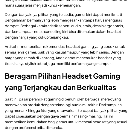
mana suara jelas menjadi kunci kemenangan.
Dengan banyaknya pilihan yang tersedia, gamer kini dapat menikmati
pengalaman bermain yang lebih mengesankan tanpa harus menguras
dompet. Berbagai karakteristik seperti audio jernih, desain ergonomis,
dan kemampuan noise cancelling kini bisa ditemukan dalam headset
dengan harga yang cukup terjangkau.
Artikel ini memberikan rekomendasi headset gaming yang cocok untuk
semua jenis gamer, baik yang kasual maupun yang lebih serius. Dengan
harga yang ramah di kantong, Anda dapat menemukan headset yang
tidak hanya stylish tetapi juga memiliki performa yang mumpuni.
Beragam Pilihan Headset Gaming
yang Terjangkau dan Berkualitas
Saat ini, pasar perangkat gaming dipenuhi oleh berbagai merek yang
menawarkan produk dengan teknologi audio mutakhir. Dari tampilan
yang menarik hingga fitur yang ditawarkan, terdapat banyak pilihan yang
dapat disesuaikan dengan gaya bermain masing-masing. Hal ini
memberikan kemudahan bagi gamer untuk mencari headset yang sesuai
dengan preferensi pribadi mereka.