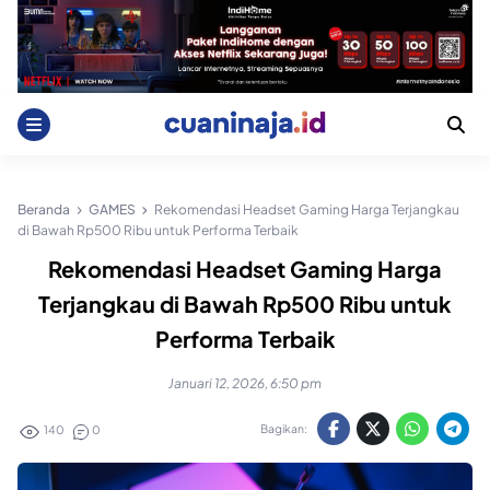
Skip
to
content
Beranda
GAMES
Rekomendasi Headset Gaming Harga Terjangkau
di Bawah Rp500 Ribu untuk Performa Terbaik
Rekomendasi Headset Gaming Harga
Terjangkau di Bawah Rp500 Ribu untuk
Performa Terbaik
Januari 12, 2026, 6:50 pm
Bagikan:
140
0