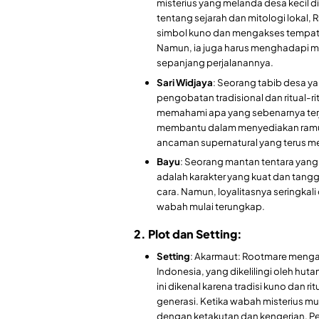
misterius yang melanda desa kecil
tentang sejarah dan mitologi lokal
simbol kuno dan mengakses tempat
Namun, ia juga harus menghadapi m
sepanjang perjalanannya.
Sari Widjaya
: Seorang tabib desa y
pengobatan tradisional dan ritual-rit
memahami apa yang sebenarnya terjad
membantu dalam menyediakan ramua
ancaman supernatural yang terus me
Bayu
: Seorang mantan tentara yang
adalah karakter yang kuat dan tang
cara. Namun, loyalitasnya seringkali
wabah mulai terungkap.
2. Plot dan Setting:
Setting
: Akarmaut: Rootmare mengam
Indonesia, yang dikelilingi oleh hu
ini dikenal karena tradisi kuno dan ri
generasi. Ketika wabah misterius m
dengan ketakutan dan kengerian. Pem