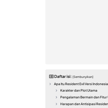
Daftar isi:
[Sembunyikan]
Apa Itu Resident Evil Versi Indone
Karakter dan Plot Utama
Pengalaman Bermain dan Fitur
Harapan dan Antisipasi Resident