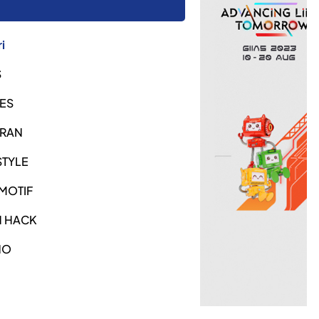
i
S
ES
URAN
STYLE
MOTIF
H HACK
NO