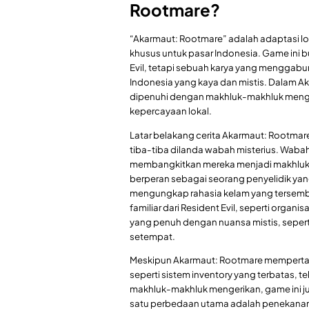
Rootmare?
“Akarmaut: Rootmare” adalah adaptasi lok
khusus untuk pasar Indonesia. Game ini bu
Evil, tetapi sebuah karya yang menggab
Indonesia yang kaya dan mistis. Dalam 
dipenuhi dengan makhluk-makhluk menger
kepercayaan lokal.
Latar belakang cerita Akarmaut: Rootmare
tiba-tiba dilanda wabah misterius. Waba
membangkitkan mereka menjadi makhluk-
berperan sebagai seorang penyelidik yang
mengungkap rahasia kelam yang tersembu
familiar dari Resident Evil, seperti organ
yang penuh dengan nuansa mistis, sepe
setempat.
Meskipun Akarmaut: Rootmare mempertah
seperti sistem inventory yang terbatas,
makhluk-makhluk mengerikan, game ini j
satu perbedaan utama adalah penekanan 