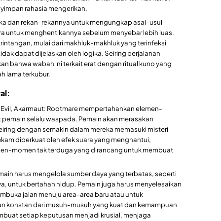
yimpan rahasia mengerikan.
aka dan rekan-rekannya untuk mengungkap asal-usul
a untuk menghentikannya sebelum menyebar lebih luas.
intangan, mulai dari makhluk-makhluk yang terinfeksi
dak dapat dijelaskan oleh logika. Seiring perjalanan
 bahwa wabah ini terkait erat dengan ritual kuno yang
h lama terkubur.
al:
t Evil, Akarmaut: Rootmare mempertahankan elemen-
t pemain selalu waspada. Pemain akan merasakan
eiring dengan semakin dalam mereka memasuki misteri
kam diperkuat oleh efek suara yang menghantui,
en-momen tak terduga yang dirancang untuk membuat
emain harus mengelola sumber daya yang terbatas, seperti
nya, untuk bertahan hidup. Pemain juga harus menyelesaikan
mbuka jalan menuju area-area baru atau untuk
an konstan dari musuh-musuh yang kuat dan kemampuan
buat setiap keputusan menjadi krusial, menjaga