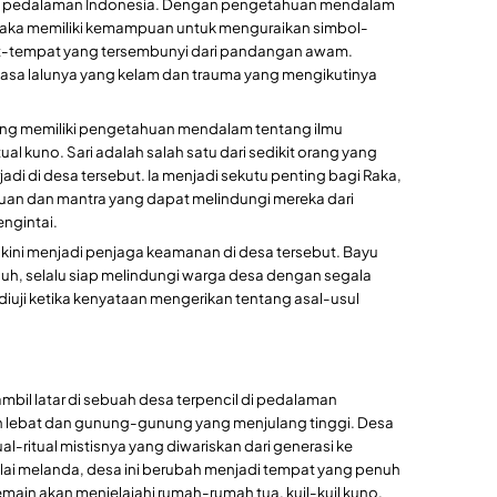
 di pedalaman Indonesia. Dengan pengetahuan mendalam
, Raka memiliki kemampuan untuk menguraikan simbol-
-tempat yang tersembunyi dari pandangan awam.
asa lalunya yang kelam dan trauma yang mengikutinya
ang memiliki pengetahuan mendalam tentang ilmu
ual kuno. Sari adalah salah satu dari sedikit orang yang
i di desa tersebut. Ia menjadi sekutu penting bagi Raka,
n dan mantra yang dapat melindungi mereka dari
ngintai.
 kini menjadi penjaga keamanan di desa tersebut. Bayu
guh, selalu siap melindungi warga desa dengan segala
 diuji ketika kenyataan mengerikan tentang asal-usul
bil latar di sebuah desa terpencil di pedalaman
tan lebat dan gunung-gunung yang menjulang tinggi. Desa
tual-ritual mistisnya yang diwariskan dari generasi ke
ulai melanda, desa ini berubah menjadi tempat yang penuh
ain akan menjelajahi rumah-rumah tua, kuil-kuil kuno,