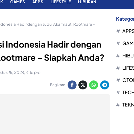
CK
GAMES
APPS
LIFESTYLE
HIBURAN
Kategor
 Indonesia Hadir dengan Judul Akarmaut: Rootmare –
APP
si Indonesia Hadir dengan
GAM
Rootmare – Siapkah Anda?
HIB
LIFE
tus 18, 2024, 4:15 pm
OTO
Bagikan:
TEC
TEK