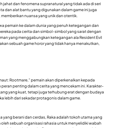
jahat dan fenomena supranatural yang tidak ada di seri
jata dan alat bantu yang digunakan dalam game ini juga
l, memberikan nuansa yang unik dan otentik.
wa pemain ke dalam dunia yang penuh ketegangan dan
mereka pada cerita dan simbol-simbol yang sarat dengan
galaman yang menggabungkan ketegangan ala Resident Evil
ptakan sebuah game horor yang tidak hanya menakutkan,
armaut: Rootmare,” pemain akan diperkenalkan kepada
peran penting dalam cerita yang mencekam ini. Karakter-
elakang yang kuat, tetapi juga terhubung erat dengan budaya
ka lebih dari sekadar protagonis dalam game.
a yang berani dan cerdas, Raka adalah tokoh utama yang
irim oleh sebuah organisasi rahasia untuk menyelidiki wabah