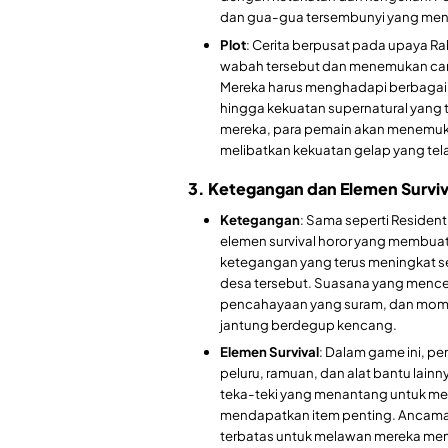
dan gua-gua tersembunyi yang men
Plot
: Cerita berpusat pada upaya R
wabah tersebut dan menemukan car
Mereka harus menghadapi berbagai r
hingga kekuatan supernatural yang ti
mereka, para pemain akan menemukan
melibatkan kekuatan gelap yang tela
3. Ketegangan dan Elemen Surviv
Ketegangan
: Sama seperti Residen
elemen survival horor yang membua
ketegangan yang terus meningkat s
desa tersebut. Suasana yang mence
pencahayaan yang suram, dan mom
jantung berdegup kencang.
Elemen Survival
: Dalam game ini, p
peluru, ramuan, dan alat bantu lain
teka-teki yang menantang untuk me
mendapatkan item penting. Ancam
terbatas untuk melawan mereka mem