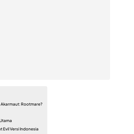
sia Akarmaut: Rootmare?
 Utama
 Evil Versi Indonesia