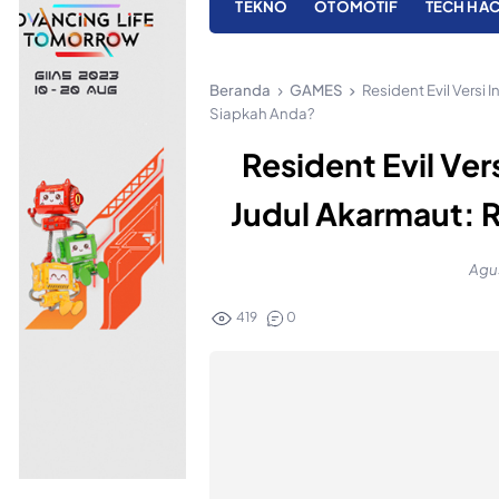
TEKNO
OTOMOTIF
TECH HA
Beranda
GAMES
Resident Evil Versi
Siapkah Anda?
Resident Evil Ver
Judul Akarmaut: 
Agus
419
0