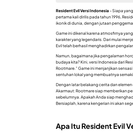
Resident Evil Versi Indonesia
– Siapa yang
pertama kali dirilis pada tahun 1996, Resi
ikonik di dunia, dengan jutaan penggemar
Game ini dikenal karena atmosfirnya yang
karakter yang legendaris. Dari mulai men
Evil telah berhasil menghadirkan pengala
Namun, bagaimana jika pengalaman horor
budaya kita? Kini, versi Indonesia dari Re
Rootmare.” Game ini menjanjikan sensas
sentuhan lokal yang membuatnya semakin
Dengan latar belakang cerita dan elemen
Akarmaut: Rootmare siap memberikan pe
sebelumnya. Apakah Anda siap menghadap
Bersiaplah, karena kengerian ini akan se
Apa Itu Resident Evil 