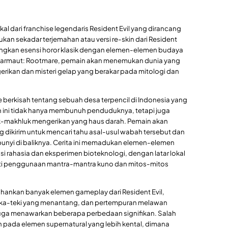
al dari franchise legendaris Resident Evil yang dirancang
kan sekadar terjemahan atau versi re-skin dari Resident
ungkan esensi horor klasik dengan elemen-elemen budaya
Akarmaut: Rootmare, pemain akan menemukan dunia yang
ikan dan misteri gelap yang berakar pada mitologi dan
 berkisah tentang sebuah desa terpencil di Indonesia yang
h ini tidak hanya membunuh penduduknya, tetapi juga
makhluk mengerikan yang haus darah. Pemain akan
 dikirim untuk mencari tahu asal-usul wabah tersebut dan
nyi di baliknya. Cerita ini memadukan elemen-elemen
isasi rahasia dan eksperimen bioteknologi, dengan latar lokal
rti penggunaan mantra-mantra kuno dan mitos-mitos
ankan banyak elemen gameplay dari Resident Evil,
 teka-teki yang menantang, dan pertempuran melawan
uga menawarkan beberapa perbedaan signifikan. Salah
pada elemen supernatural yang lebih kental, dimana