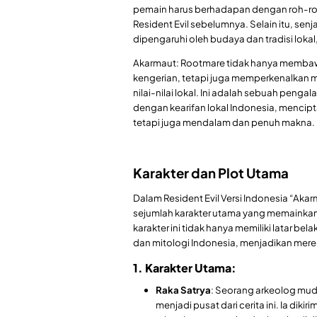
pemain harus berhadapan dengan roh-roh 
Resident Evil sebelumnya. Selain itu, sen
dipengaruhi oleh budaya dan tradisi loka
Akarmaut: Rootmare tidak hanya memba
kengerian, tetapi juga memperkenalkan 
nilai-nilai lokal. Ini adalah sebuah pen
dengan kearifan lokal Indonesia, menci
tetapi juga mendalam dan penuh makna.
Karakter dan Plot Utama
Dalam Resident Evil Versi Indonesia “Ak
sejumlah karakter utama yang memainkan 
karakter ini tidak hanya memiliki latar b
dan mitologi Indonesia, menjadikan mere
1. Karakter Utama:
Raka Satrya
: Seorang arkeolog mud
menjadi pusat dari cerita ini. Ia dik