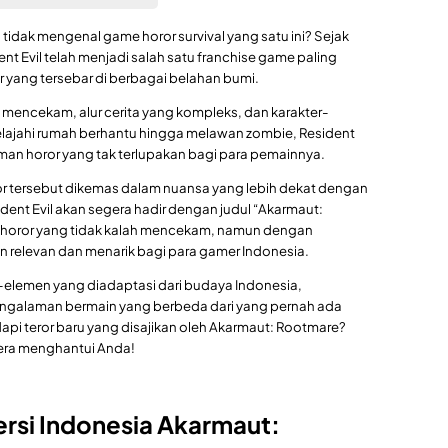
 tidak mengenal game horor survival yang satu ini? Sejak
dent Evil telah menjadi salah satu franchise game paling
 yang tersebar di berbagai belahan bumi.
 mencekam, alur cerita yang kompleks, dan karakter-
jelajahi rumah berhantu hingga melawan zombie, Resident
man horor yang tak terlupakan bagi para pemainnya.
 tersebut dikemas dalam nuansa yang lebih dekat dengan
sident Evil akan segera hadir dengan judul “Akarmaut:
i horor yang tidak kalah mencekam, namun dengan
 relevan dan menarik bagi para gamer Indonesia.
-elemen yang diadaptasi dari budaya Indonesia,
ngalaman bermain yang berbeda dari yang pernah ada
i teror baru yang disajikan oleh Akarmaut: Rootmare?
gera menghantui Anda!
Versi Indonesia Akarmaut: