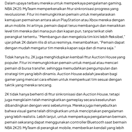
Dalam upaya terbaru mereka untuk memperkaya pengalaman gaming,
NBA 2K25: MyTeam memperkenalkan fitur sinkronisasi progress yang
revolusioner. Fitur ini memungkinkan pemain untuk menyelaraskan
kemajuan permainan antara akun PlayStation atau Xbox mereka dengan
akun mobile. Ini artinya, pemain dapat terus membangun dan menaikkan
level tim mereka dari mana pun dan kapan pun, tanpa terikat oleh
perangkat tertentu. “Membangun dan mengelola tim kini lebih fleksibel,”
ujar pihak 2K dalam rilis di situs resminya, menambahkan, “Pemain dapat
dengan mudah mengatur tim mereka kapan saja dan di mana saja.”
Tidak hanya itu, 2K juga menghidupkan kembali fitur Auction House yang
populer. Fitur ini memungkinkan pemain untuk menjual atau mencari
pemain di bursa transfer, sehingga memudahkan pengumpulan dan
strategi tim yang lebih dinamis. Auction House adalah jawaban bagi
gamer yang mencari cara efisien untuk memperkuat tim sesuai dengan
taktik yang mereka rancang.
2K tidak hanya berhenti di fitur sinkronisasi dan Auction House, tetapi
juga mengklaim telah meningkatkan gameplay secara keseluruhan
dibandingkan dengan versi sebelumnya. Mereka juga menyebutkan
bahwa visual game telah ditingkatkan untuk menciptakan pengalaman
yang lebih realistis. Lebih lanjut, untuk memperkaya pengalaman bermain,
pemain sekarang dapat menggunakan controller Bluetooth saat bermain
NBA 2K25: MyTeam di perangkat mobile, memberikan kendali yang lebih