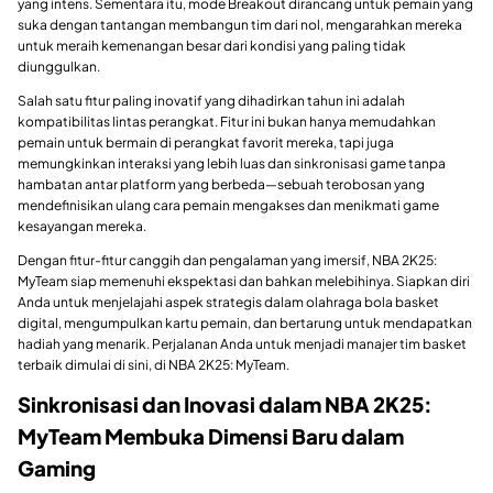
yang intens. Sementara itu, mode Breakout dirancang untuk pemain yang
suka dengan tantangan membangun tim dari nol, mengarahkan mereka
untuk meraih kemenangan besar dari kondisi yang paling tidak
diunggulkan.
Salah satu fitur paling inovatif yang dihadirkan tahun ini adalah
kompatibilitas lintas perangkat. Fitur ini bukan hanya memudahkan
pemain untuk bermain di perangkat favorit mereka, tapi juga
memungkinkan interaksi yang lebih luas dan sinkronisasi game tanpa
hambatan antar platform yang berbeda—sebuah terobosan yang
mendefinisikan ulang cara pemain mengakses dan menikmati game
kesayangan mereka.
Dengan fitur-fitur canggih dan pengalaman yang imersif, NBA 2K25:
MyTeam siap memenuhi ekspektasi dan bahkan melebihinya. Siapkan diri
Anda untuk menjelajahi aspek strategis dalam olahraga bola basket
digital, mengumpulkan kartu pemain, dan bertarung untuk mendapatkan
hadiah yang menarik. Perjalanan Anda untuk menjadi manajer tim basket
terbaik dimulai di sini, di NBA 2K25: MyTeam.
Sinkronisasi dan Inovasi dalam NBA 2K25:
MyTeam Membuka Dimensi Baru dalam
Gaming