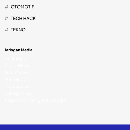
OTOMOTIF
TECH HACK
TEKNO
Jaringan Media
BeritaRiau
SimpleNews
GatraNews
Metroindo
Bacaajadulu
Sukagaming
Ragaminspirasi
greatnwrivers