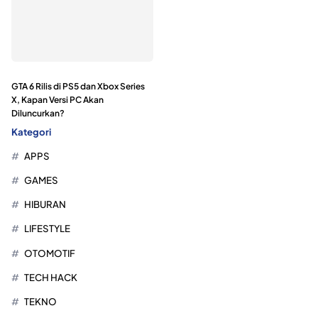
GTA 6 Rilis di PS5 dan Xbox Series
X, Kapan Versi PC Akan
Diluncurkan?
Kategori
APPS
GAMES
HIBURAN
LIFESTYLE
OTOMOTIF
TECH HACK
TEKNO