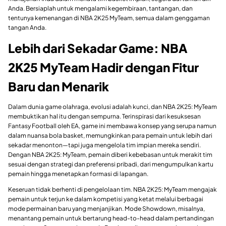
Anda. Bersiaplah untuk mengalami kegembiraan, tantangan, dan
tentunya kemenangan di NBA 2K25 MyTeam, semua dalam genggaman
tangan Anda.
Lebih dari Sekadar Game: NBA
2K25 MyTeam Hadir dengan Fitur
Baru dan Menarik
Dalam dunia game olahraga, evolusi adalah kunci, dan NBA 2K25: MyTeam
membuktikan hal itu dengan sempurna. Terinspirasi dari kesuksesan
Fantasy Football oleh EA, game ini membawa konsep yang serupa namun
dalam nuansa bola basket, memungkinkan para pemain untuk lebih dari
sekadar menonton—tapi juga mengelola tim impian mereka sendiri.
Dengan NBA 2K25: MyTeam, pemain diberi kebebasan untuk merakit tim
sesuai dengan strategi dan preferensi pribadi, dari mengumpulkan kartu
pemain hingga menetapkan formasi di lapangan.
Keseruan tidak berhenti di pengelolaan tim. NBA 2K25: MyTeam mengajak
pemain untuk terjun ke dalam kompetisi yang ketat melalui berbagai
mode permainan baru yang menjanjikan. Mode Showdown, misalnya,
menantang pemain untuk bertarung head-to-head dalam pertandingan