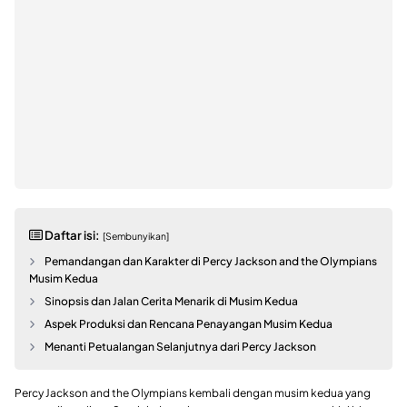
Daftar isi:
[Sembunyikan]
Pemandangan dan Karakter di Percy Jackson and the Olympians
Musim Kedua
Sinopsis dan Jalan Cerita Menarik di Musim Kedua
Aspek Produksi dan Rencana Penayangan Musim Kedua
Menanti Petualangan Selanjutnya dari Percy Jackson
Percy Jackson and the Olympians kembali dengan musim kedua yang