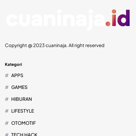
Copyright @ 2023 cuaninaja. All right reserved
Kategori
APPS
GAMES
HIBURAN
LIFESTYLE
OTOMOTIF
TECH HACK