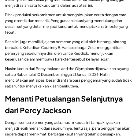
menjadi salah satu fokus utama dalam adaptasi ini.
Pihak produksi berkomitmen untuk menghidupkan cerita dengan cara
yang otentik dan menarik. Penggunaan lokasi yang mendukung dan
desain set yang detail menjadi kunci untuk menciptakan atmosfer yang
tepat.
Serial ini juga memiliki jajaran pemeran yang diisi oleh bintang-bintang
berbakat. Kehadiran Courtney B. Vance sebagai Zeus menggantikan
peran yang sebelumnya diisi oleh Lance Reddick, menunjukkan
keseriusan dalam membawa karakter tersebut ke layar lebar.
Musim kedua dari Percy Jackson and the Olympians dijadwalkan tayang
setiap Rabu mulai 10 Desember hingga 21 Januari 2026. Hal ini
menciptakan antisipasi besar di antara para penggemar yang sudah tidak
sabar untuk menyaksikan kisah berikutnya.
Menanti Petualangan Selanjutnya
dari Percy Jackson
Dengan semua elemen yang ada, musim kedua ini tampaknya akan
menjadi lebih menarik dari sebelumnya. Tentu saja, para penggemar akan
segera dapat menikmati berbagai kejutan yang telah dipersiapkan.