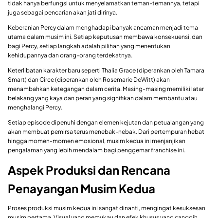
tidak hanya berfungsi untuk menyelamatkan teman-temannya, tetapi
juga sebagai pencarian akan jati dirinya.
Keberanian Percy dalam menghadapi banyak ancaman menjadi tema
utama dalam musim ini. Setiap keputusan membawa konsekuensi, dan
bagi Percy, setiap langkah adalah pilihan yang menentukan
kehidupannya dan orang-orang terdekatnya.
Keterlibatan karakter baru seperti Thalia Grace (diperankan oleh Tamara
Smart) dan Circe (diperankan oleh Rosemarie DeWitt) akan
menambahkan ketegangan dalam cerita. Masing-masing memiliki latar
belakang yang kaya dan peran yang signifikan dalam membantu atau
menghalangi Percy.
Setiap episode dipenuhi dengan elemen kejutan dan petualangan yang
akan membuat pemirsa terus menebak-nebak. Dari pertempuran hebat
hingga momen-momen emosional, musim kedua ini menjanjikan
pengalaman yang lebih mendalam bagi penggemar franchise ini.
Aspek Produksi dan Rencana
Penayangan Musim Kedua
Proses produksi musim kedua ini sangat dinanti, mengingat kesuksesan
musim pertama. Visual yang memukau dan efek khusus yang canggih