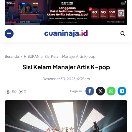
Skip
to
content
Beranda
HIBURAN
Sisi Kelam Manajer Artis K-pop
Sisi Kelam Manajer Artis K-pop
Desember 30, 2025, 6:39 am
Bagikan:
153
0