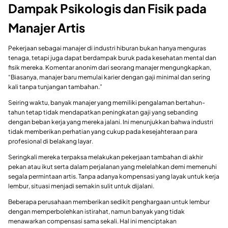
Dampak Psikologis dan Fisik pada
Manajer Artis
Pekerjaan sebagai manajer di industri hiburan bukan hanya menguras
tenaga, tetapi juga dapat berdampak buruk pada kesehatan mental dan
fisik mereka. Komentar anonim dari seorang manajer mengungkapkan,
“Biasanya, manajer baru memulai karier dengan gaji minimal dan sering
kali tanpa tunjangan tambahan.”
Seiring waktu, banyak manajer yang memiliki pengalaman bertahun-
tahun tetap tidak mendapatkan peningkatan gaji yang sebanding
dengan beban kerja yang mereka jalani. Ini menunjukkan bahwa industri
tidak memberikan perhatian yang cukup pada kesejahteraan para
profesional di belakang layar.
Seringkali mereka terpaksa melakukan pekerjaan tambahan di akhir
pekan atau ikut serta dalam perjalanan yang melelahkan demi memenuhi
segala permintaan artis. Tanpa adanya kompensasi yang layak untuk kerja
lembur, situasi menjadi semakin sulit untuk dijalani.
Beberapa perusahaan memberikan sedikit penghargaan untuk lembur
dengan memperbolehkan istirahat, namun banyak yang tidak
menawarkan compensasi sama sekali. Hal ini menciptakan