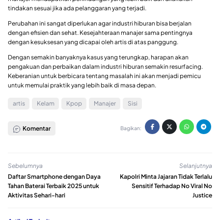
tindakan sesuai jika ada pelanggaran yang terjadi.
Perubahan ini sangat diperlukan agar industri hiburan bisa berjalan
dengan efisien dan sehat. Kesejahteraan manajer sama pentingnya
dengan kesuksesan yang dicapai oleh artis di atas panggung.
Dengan semakin banyaknya kasus yang terungkap, harapan akan
pengakuan dan perbaikan dalam industri hiburan semakin resurfacing.
Keberanian untuk berbicara tentang masalah ini akan menjadi pemicu
untuk memulai praktik yang lebih baik di masa depan.
artis
Kelam
Kpop
Manajer
Sisi
Komentar
Bagikan:
Sebelumnya
Selanjutnya
Daftar Smartphone dengan Daya
Kapolri Minta Jajaran Tidak Terlalu
Tahan Baterai Terbaik 2025 untuk
Sensitif Terhadap No Viral No
Aktivitas Sehari-hari
Justice