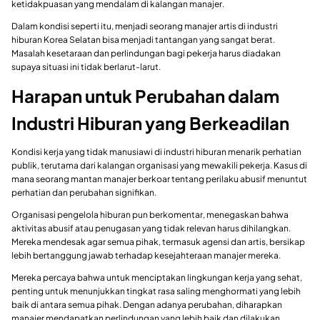
ketidakpuasan yang mendalam di kalangan manajer.
Dalam kondisi seperti itu, menjadi seorang manajer artis di industri
hiburan Korea Selatan bisa menjadi tantangan yang sangat berat.
Masalah kesetaraan dan perlindungan bagi pekerja harus diadakan
supaya situasi ini tidak berlarut-larut.
Harapan untuk Perubahan dalam
Industri Hiburan yang Berkeadilan
Kondisi kerja yang tidak manusiawi di industri hiburan menarik perhatian
publik, terutama dari kalangan organisasi yang mewakili pekerja. Kasus di
mana seorang mantan manajer berkoar tentang perilaku abusif menuntut
perhatian dan perubahan signifikan.
Organisasi pengelola hiburan pun berkomentar, menegaskan bahwa
aktivitas abusif atau penugasan yang tidak relevan harus dihilangkan.
Mereka mendesak agar semua pihak, termasuk agensi dan artis, bersikap
lebih bertanggung jawab terhadap kesejahteraan manajer mereka.
Mereka percaya bahwa untuk menciptakan lingkungan kerja yang sehat,
penting untuk menunjukkan tingkat rasa saling menghormati yang lebih
baik di antara semua pihak. Dengan adanya perubahan, diharapkan
manajer mendapatkan perlindungan yang lebih baik dan dilakukan