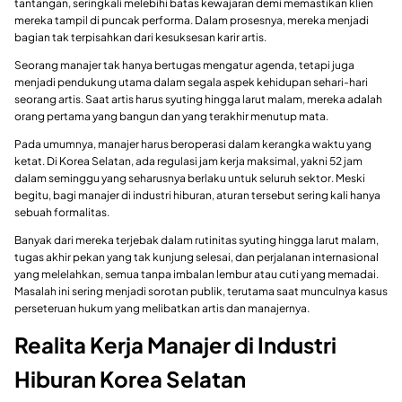
tantangan, seringkali melebihi batas kewajaran demi memastikan klien
mereka tampil di puncak performa. Dalam prosesnya, mereka menjadi
bagian tak terpisahkan dari kesuksesan karir artis.
Seorang manajer tak hanya bertugas mengatur agenda, tetapi juga
menjadi pendukung utama dalam segala aspek kehidupan sehari-hari
seorang artis. Saat artis harus syuting hingga larut malam, mereka adalah
orang pertama yang bangun dan yang terakhir menutup mata.
Pada umumnya, manajer harus beroperasi dalam kerangka waktu yang
ketat. Di Korea Selatan, ada regulasi jam kerja maksimal, yakni 52 jam
dalam seminggu yang seharusnya berlaku untuk seluruh sektor. Meski
begitu, bagi manajer di industri hiburan, aturan tersebut sering kali hanya
sebuah formalitas.
Banyak dari mereka terjebak dalam rutinitas syuting hingga larut malam,
tugas akhir pekan yang tak kunjung selesai, dan perjalanan internasional
yang melelahkan, semua tanpa imbalan lembur atau cuti yang memadai.
Masalah ini sering menjadi sorotan publik, terutama saat munculnya kasus
perseteruan hukum yang melibatkan artis dan manajernya.
Realita Kerja Manajer di Industri
Hiburan Korea Selatan