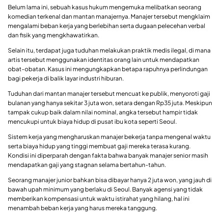
Belum lama ini, sebuah kasus hukum mengemuka melibatkan seorang
komedian terkenal dan mantan manajernya. Manajer tersebut mengklaim
mengalami beban kerja yang berlebihan serta dugaan pelecehan verbal
dan fisik yang mengkhawatirkan.
Selain itu, terdapat juga tuduhan melakukan praktik medis ilegal, di mana
artis tersebut menggunakan identitas orang lain untuk mendapatkan
obat-obatan. Kasus ini mengungkapkan betapa rapuhnya perlindungan
bagi pekerja di balik layar industri hiburan.
Tuduhan dari mantan manajer tersebut mencuat ke publik, menyoroti gaji
bulanan yang hanya sekitar 3 juta won, setara dengan Rp35 juta. Meskipun
tampak cukup baik dalam nilai nominal, angka tersebut hampir tidak
mencukupi untuk biaya hidup di pusat ibu kota seperti Seoul.
Sistem kerja yang mengharuskan manajer bekerja tanpa mengenal waktu
serta biaya hidup yang tinggi membuat gaji mereka terasa kurang.
Kondisi ini diperparah dengan fakta bahwa banyak manajer senior masih
mendapatkan gaji yang stagnan selama bertahun-tahun.
Seorang manajer junior bahkan bisa dibayar hanya 2 juta won, yang jauh di
bawah upah minimum yang berlaku di Seoul. Banyak agensi yang tidak
memberikan kompensasi untuk waktu istirahat yang hilang, hal ini
menambah beban kerja yang harus mereka tanggung.