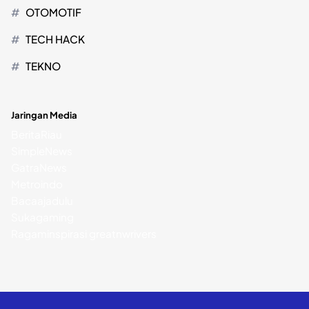
OTOMOTIF
TECH HACK
TEKNO
Jaringan Media
BeritaRiau
SimpleNews
GatraNews
Metroindo
Bacaajadulu
Sukagaming
Ragaminspirasi
greatnwrivers