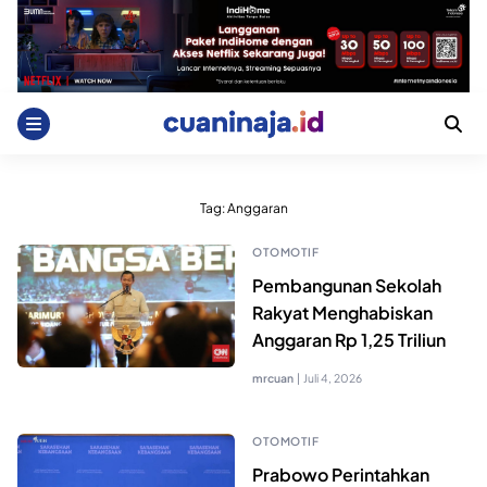
Skip
to
content
Tag:
Anggaran
OTOMOTIF
Pembangunan Sekolah
Rakyat Menghabiskan
Anggaran Rp 1,25 Triliun
mrcuan
|
Juli 4, 2026
OTOMOTIF
Prabowo Perintahkan