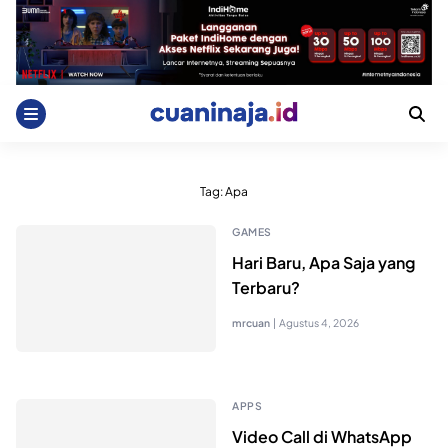
Skip
to
content
Tag:
Apa
GAMES
Hari Baru, Apa Saja yang
Terbaru?
mrcuan
|
Agustus 4, 2026
APPS
Video Call di WhatsApp