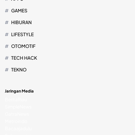
GAMES
HIBURAN
LIFESTYLE
OTOMOTIF
TECH HACK
TEKNO
Jaringan Media
BeritaRiau
SimpleNews
GatraNews
Metroindo
Bacaajadulu